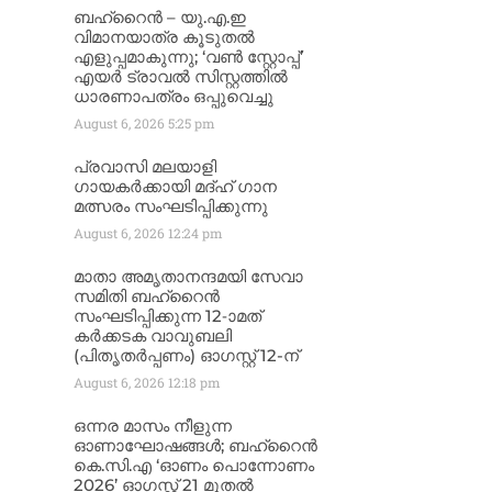
ബഹ്‌റൈൻ – യു.എ.ഇ
വിമാനയാത്ര കൂടുതൽ
എളുപ്പമാകുന്നു; ‘വൺ സ്റ്റോപ്പ്’
എയർ ട്രാവൽ സിസ്റ്റത്തിൽ
ധാരണാപത്രം ഒപ്പുവെച്ചു
August 6, 2026
5:25 pm
പ്രവാസി മലയാളി
ഗായകർക്കായി മദ്ഹ് ഗാന
മത്സരം സംഘടിപ്പിക്കുന്നു
August 6, 2026
12:24 pm
മാതാ അമൃതാനന്ദമയി സേവാ
സമിതി ബഹ്‌റൈൻ
സംഘടിപ്പിക്കുന്ന 12-ാമത്
കർക്കടക വാവുബലി
(പിതൃതർപ്പണം) ഓഗസ്റ്റ് 12-ന്
August 6, 2026
12:18 pm
ഒന്നര മാസം നീളുന്ന
ഓണാഘോഷങ്ങൾ; ബഹ്‌റൈൻ
കെ.സി.എ ‘ഓണം പൊന്നോണം
2026’ ഓഗസ്റ്റ് 21 മുതൽ