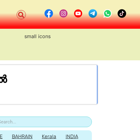
്‍
E
BAHRAIN
Kerala
INDIA