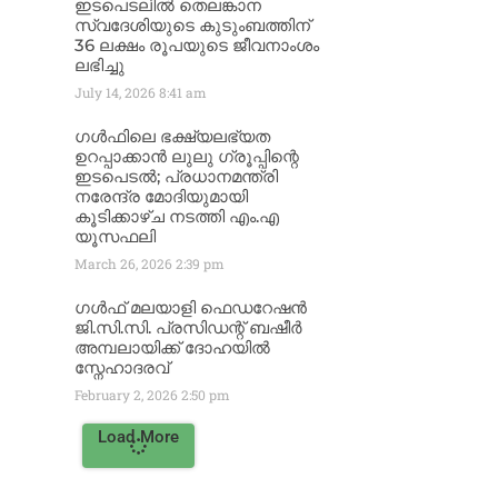
ഇടപെടലിൽ തെലങ്കാന
സ്വദേശിയുടെ കുടുംബത്തിന്
36 ലക്ഷം രൂപയുടെ ജീവനാംശം
ലഭിച്ചു
July 14, 2026
8:41 am
ഗൾഫിലെ ഭക്ഷ്യലഭ്യത
ഉറപ്പാക്കാൻ ലുലു ഗ്രൂപ്പിന്റെ
ഇടപെടൽ; പ്രധാനമന്ത്രി
നരേന്ദ്ര മോദിയുമായി
കൂടിക്കാഴ്ച നടത്തി എം.എ
യൂസഫലി
March 26, 2026
2:39 pm
ഗൾഫ് മലയാളി ഫെഡറേഷൻ
ജി.സി.സി. പ്രസിഡന്റ് ബഷീർ
അമ്പലായിക്ക് ദോഹയിൽ
സ്നേഹാദരവ്
February 2, 2026
2:50 pm
Load More