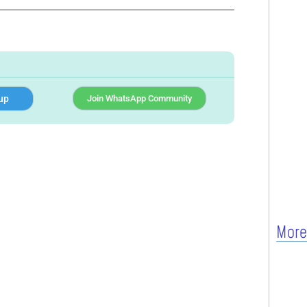
up
Join WhatsApp Community
More