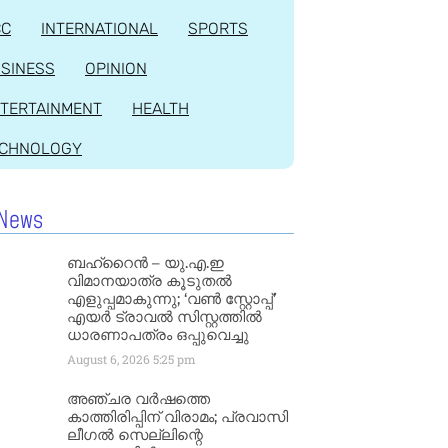
CC
INTERNATIONAL
SPORTS
SINESS
OPINION
TERTAINMENT
HEALTH
ECHNOLOGY
News
ബഹ്‌റൈൻ – യു.എ.ഇ
വിമാനയാത്ര കൂടുതൽ
എളുപ്പമാകുന്നു; ‘വൺ സ്റ്റോപ്പ്’
എയർ ട്രാവൽ സിസ്റ്റത്തിൽ
ധാരണാപത്രം ഒപ്പുവെച്ചു
August 6, 2026
5:25 pm
അഞ്ചര വർഷത്തെ
കാത്തിരിപ്പിന് വിരാമം; പ്രവാസി
ലീഗൽ സെല്ലിന്റെ