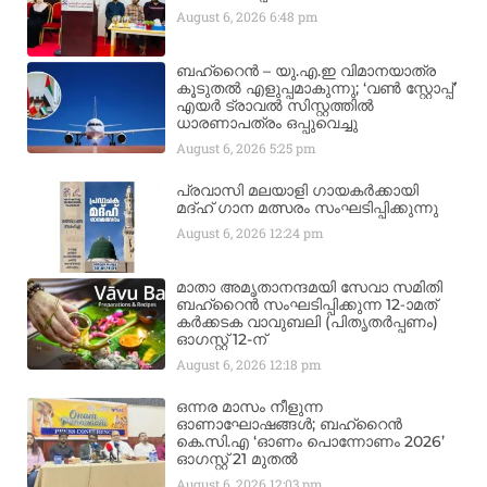
August 6, 2026
6:48 pm
ബഹ്‌റൈൻ – യു.എ.ഇ വിമാനയാത്ര
കൂടുതൽ എളുപ്പമാകുന്നു; ‘വൺ സ്റ്റോപ്പ്’
എയർ ട്രാവൽ സിസ്റ്റത്തിൽ
ധാരണാപത്രം ഒപ്പുവെച്ചു
August 6, 2026
5:25 pm
പ്രവാസി മലയാളി ഗായകർക്കായി
മദ്ഹ് ഗാന മത്സരം സംഘടിപ്പിക്കുന്നു
August 6, 2026
12:24 pm
മാതാ അമൃതാനന്ദമയി സേവാ സമിതി
ബഹ്‌റൈൻ സംഘടിപ്പിക്കുന്ന 12-ാമത്
കർക്കടക വാവുബലി (പിതൃതർപ്പണം)
ഓഗസ്റ്റ് 12-ന്
August 6, 2026
12:18 pm
ഒന്നര മാസം നീളുന്ന
ഓണാഘോഷങ്ങൾ; ബഹ്‌റൈൻ
കെ.സി.എ ‘ഓണം പൊന്നോണം 2026’
ഓഗസ്റ്റ് 21 മുതൽ
August 6, 2026
12:03 pm