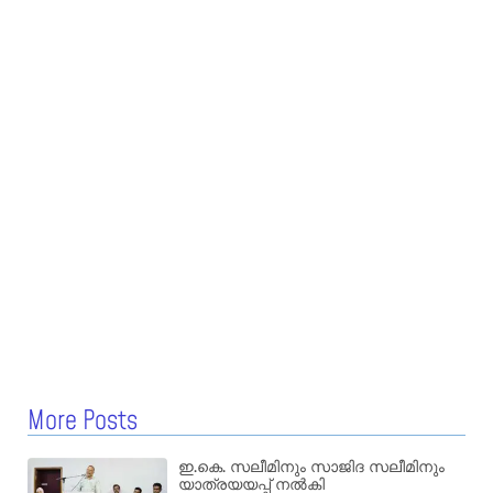
More Posts
ഇ.കെ. സലീമിനും സാജിദ സലീമിനും
യാത്രയയപ്പ് നൽകി