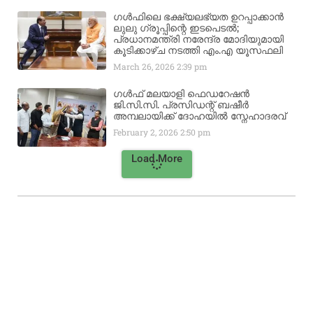
ഗൾഫിലെ ഭക്ഷ്യലഭ്യത ഉറപ്പാക്കാൻ
ലുലു ഗ്രൂപ്പിന്റെ ഇടപെടൽ;
പ്രധാനമന്ത്രി നരേന്ദ്ര മോദിയുമായി
കൂടിക്കാഴ്ച നടത്തി എം.എ യൂസഫലി
March 26, 2026
2:39 pm
ഗൾഫ് മലയാളി ഫെഡറേഷൻ
ജി.സി.സി. പ്രസിഡന്റ് ബഷീർ
അമ്പലായിക്ക് ദോഹയിൽ സ്നേഹാദരവ്
February 2, 2026
2:50 pm
Load More