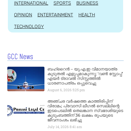
INTERNATIONAL
SPORTS
BUSINESS
OPINION
ENTERTAINMENT
HEALTH
TECHNOLOGY
GCC News
ബഹ്‌റൈൻ – യു.എ.ഇ വിമാനയാത്ര
കൂടുതൽ എളുപ്പമാകുന്നു; ‘വൺ സ്റ്റോപ്പ്’
എയർ ട്രാവൽ സിസ്റ്റത്തിൽ
ധാരണാപത്രം ഒപ്പുവെച്ചു
August 6, 2026
5:25 pm
അഞ്ചര വർഷത്തെ കാത്തിരിപ്പിന്
വിരാമം; പ്രവാസി ലീഗൽ സെല്ലിന്റെ
ഇടപെടലിൽ തെലങ്കാന സ്വദേശിയുടെ
കുടുംബത്തിന് 36 ലക്ഷം രൂപയുടെ
ജീവനാംശം ലഭിച്ചു
July 14, 2026
8:41 am