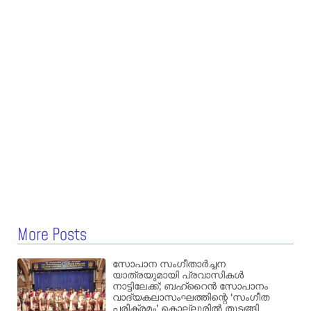
More Posts
സോപാന സംഗീതാർച്ചന
യാത്രയുമായി പ്രവാസികൾ
നാട്ടിലേക്ക്; ബഹ്‌റൈൻ സോപാനം
വാദ്യകലാസംഘത്തിന്റെ ‘സംഗീത
പരിക്രമം’ കൊല്ലൂരിൽ തുടങ്ങി