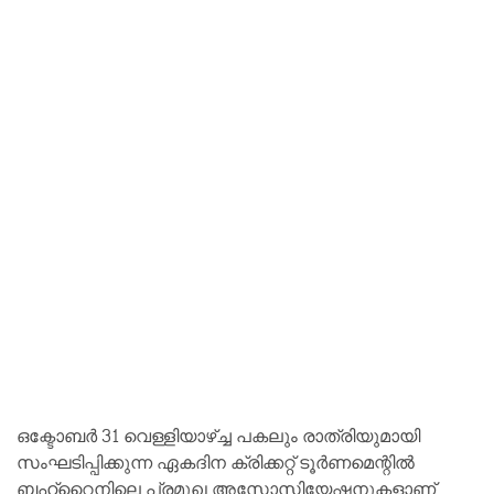
ഒക്ടോബര്‍ 31 വെള്ളിയാഴ്ച്ച പകലും രാത്രിയുമായി
സംഘടിപ്പിക്കുന്ന ഏകദിന ക്രിക്കറ്റ് ടൂര്‍ണമെന്റില്‍
ബഹ്റൈനിലെ പ്രമുഖ അസോസിയേഷനുകളാണ്