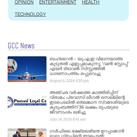
OPINION
ENTERTAINMENT
HEALTH
TECHNOLOGY
GCC News
ബഹ്‌റൈൻ – യു.എ.ഇ വിമാനയാത്ര
കൂടുതൽ എളുപ്പമാകുന്നു; ‘വൺ സ്റ്റോപ്പ്’
എയർ ട്രാവൽ സിസ്റ്റത്തിൽ
ധാരണാപത്രം ഒപ്പുവെച്ചു
August 6, 2026
5:25 pm
അഞ്ചര വർഷത്തെ കാത്തിരിപ്പിന്
വിരാമം; പ്രവാസി ലീഗൽ സെല്ലിന്റെ
ഇടപെടലിൽ തെലങ്കാന സ്വദേശിയുടെ
കുടുംബത്തിന് 36 ലക്ഷം രൂപയുടെ
ജീവനാംശം ലഭിച്ചു
July 14, 2026
8:41 am
ഗൾഫിലെ ഭക്ഷ്യലഭ്യത ഉറപ്പാക്കാൻ
ലുലു ഗ്രൂപ്പിന്റെ ഇടപെടൽ;