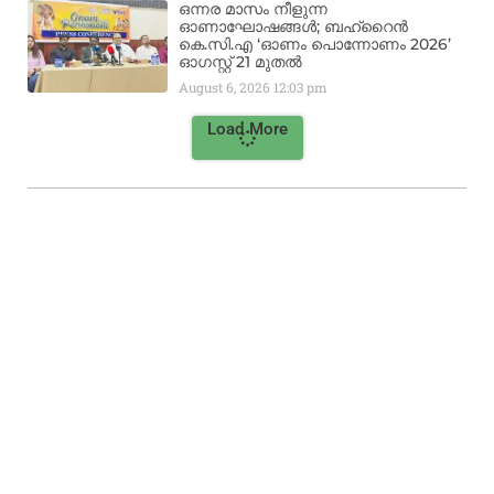
ഒന്നര മാസം നീളുന്ന
ഓണാഘോഷങ്ങൾ; ബഹ്‌റൈൻ
കെ.സി.എ ‘ഓണം പൊന്നോണം 2026’
ഓഗസ്റ്റ് 21 മുതൽ
August 6, 2026
12:03 pm
Load More