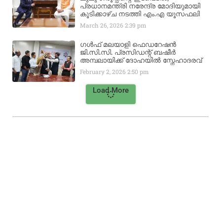
പ്രധാനമന്ത്രി നരേന്ദ്ര മോദിയുമായി
കൂടിക്കാഴ്ച നടത്തി എം.എ യൂസഫലി
March 26, 2026
2:39 pm
ഗൾഫ് മലയാളി ഫെഡറേഷൻ
ജി.സി.സി. പ്രസിഡന്റ് ബഷീർ
അമ്പലായിക്ക് ദോഹയിൽ സ്നേഹാദരവ്
February 2, 2026
2:50 pm
Load More