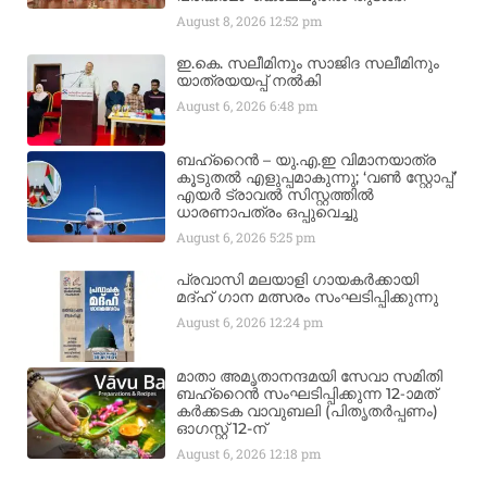
August 8, 2026
12:52 pm
ഇ.കെ. സലീമിനും സാജിദ സലീമിനും
യാത്രയയപ്പ് നൽകി
August 6, 2026
6:48 pm
ബഹ്‌റൈൻ – യു.എ.ഇ വിമാനയാത്ര
കൂടുതൽ എളുപ്പമാകുന്നു; ‘വൺ സ്റ്റോപ്പ്’
എയർ ട്രാവൽ സിസ്റ്റത്തിൽ
ധാരണാപത്രം ഒപ്പുവെച്ചു
August 6, 2026
5:25 pm
പ്രവാസി മലയാളി ഗായകർക്കായി
മദ്ഹ് ഗാന മത്സരം സംഘടിപ്പിക്കുന്നു
August 6, 2026
12:24 pm
മാതാ അമൃതാനന്ദമയി സേവാ സമിതി
ബഹ്‌റൈൻ സംഘടിപ്പിക്കുന്ന 12-ാമത്
കർക്കടക വാവുബലി (പിതൃതർപ്പണം)
ഓഗസ്റ്റ് 12-ന്
August 6, 2026
12:18 pm