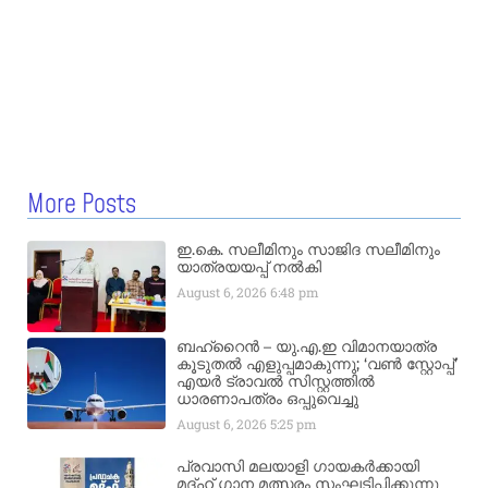
More Posts
ഇ.കെ. സലീമിനും സാജിദ സലീമിനും
യാത്രയയപ്പ് നൽകി
August 6, 2026
6:48 pm
ബഹ്‌റൈൻ – യു.എ.ഇ വിമാനയാത്ര
കൂടുതൽ എളുപ്പമാകുന്നു; ‘വൺ സ്റ്റോപ്പ്’
എയർ ട്രാവൽ സിസ്റ്റത്തിൽ
ധാരണാപത്രം ഒപ്പുവെച്ചു
August 6, 2026
5:25 pm
പ്രവാസി മലയാളി ഗായകർക്കായി
മദ്ഹ് ഗാന മത്സരം സംഘടിപ്പിക്കുന്നു