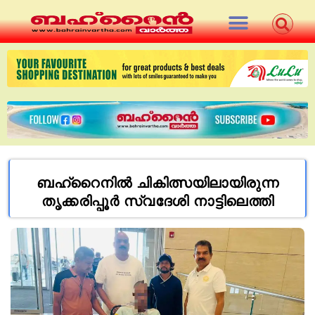
ബഹ്‌റൈനില്‍ ചികിത്സയിലായിരുന്ന
തൃക്കരിപ്പൂര്‍ സ്വദേശി നാട്ടിലെത്തി