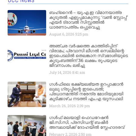
GCC News
ബഹ്‌റൈൻ – യു.എ.ഇ വിമാനയാത്ര
കൂടുതൽ എളുപ്പമാകുന്നു; ‘വൺ സ്റ്റോപ്പ്’
എയർ ട്രാവൽ സിസ്റ്റത്തിൽ
ധാരണാപത്രം ഒപ്പുവെച്ചു
August 6, 2026
5:25 pm
അഞ്ചര വർഷത്തെ കാത്തിരിപ്പിന്
വിരാമം; പ്രവാസി ലീഗൽ സെല്ലിന്റെ
ഇടപെടലിൽ തെലങ്കാന സ്വദേശിയുടെ
കുടുംബത്തിന് 36 ലക്ഷം രൂപയുടെ
ജീവനാംശം ലഭിച്ചു
July 14, 2026
8:41 am
ഗൾഫിലെ ഭക്ഷ്യലഭ്യത ഉറപ്പാക്കാൻ
ലുലു ഗ്രൂപ്പിന്റെ ഇടപെടൽ;
പ്രധാനമന്ത്രി നരേന്ദ്ര മോദിയുമായി
കൂടിക്കാഴ്ച നടത്തി എം.എ യൂസഫലി
March 26, 2026
2:39 pm
ഗൾഫ് മലയാളി ഫെഡറേഷൻ
ജി.സി.സി. പ്രസിഡന്റ് ബഷീർ
അമ്പലായിക്ക് ദോഹയിൽ സ്നേഹാദരവ്
February 2, 2026
2:50 pm