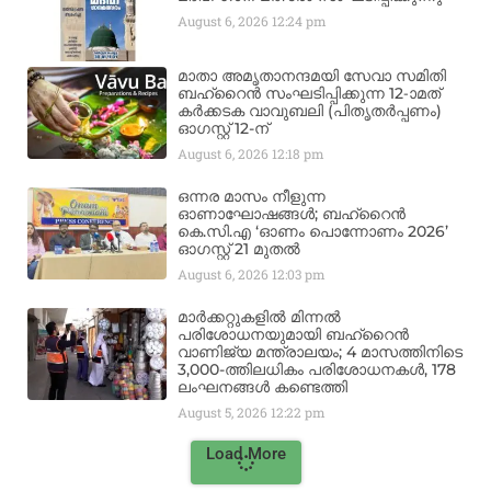
August 6, 2026
12:24 pm
മാതാ അമൃതാനന്ദമയി സേവാ സമിതി
ബഹ്‌റൈൻ സംഘടിപ്പിക്കുന്ന 12-ാമത്
കർക്കടക വാവുബലി (പിതൃതർപ്പണം)
ഓഗസ്റ്റ് 12-ന്
August 6, 2026
12:18 pm
ഒന്നര മാസം നീളുന്ന
ഓണാഘോഷങ്ങൾ; ബഹ്‌റൈൻ
കെ.സി.എ ‘ഓണം പൊന്നോണം 2026’
ഓഗസ്റ്റ് 21 മുതൽ
August 6, 2026
12:03 pm
മാർക്കറ്റുകളിൽ മിന്നൽ
പരിശോധനയുമായി ബഹ്‌റൈൻ
വാണിജ്യ മന്ത്രാലയം; 4 മാസത്തിനിടെ
3,000-ത്തിലധികം പരിശോധനകൾ, 178
ലംഘനങ്ങൾ കണ്ടെത്തി
August 5, 2026
12:22 pm
Load More