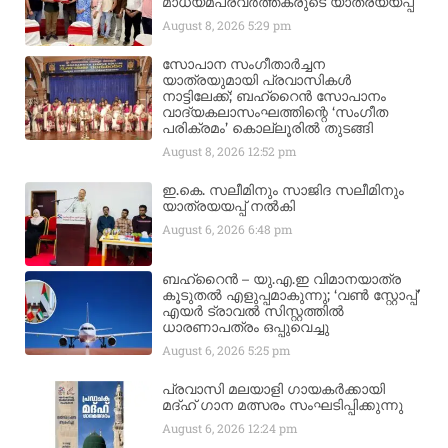
മാധ്യമപ്രവർത്തകരുടെ യാത്രയയപ്പ്
August 8, 2026
5:29 pm
സോപാന സംഗീതാർച്ചന
യാത്രയുമായി പ്രവാസികൾ
നാട്ടിലേക്ക്; ബഹ്‌റൈൻ സോപാനം
വാദ്യകലാസംഘത്തിന്റെ ‘സംഗീത
പരിക്രമം’ കൊല്ലൂരിൽ തുടങ്ങി
August 8, 2026
12:52 pm
ഇ.കെ. സലീമിനും സാജിദ സലീമിനും
യാത്രയയപ്പ് നൽകി
August 6, 2026
6:48 pm
ബഹ്‌റൈൻ – യു.എ.ഇ വിമാനയാത്ര
കൂടുതൽ എളുപ്പമാകുന്നു; ‘വൺ സ്റ്റോപ്പ്’
എയർ ട്രാവൽ സിസ്റ്റത്തിൽ
ധാരണാപത്രം ഒപ്പുവെച്ചു
August 6, 2026
5:25 pm
പ്രവാസി മലയാളി ഗായകർക്കായി
മദ്ഹ് ഗാന മത്സരം സംഘടിപ്പിക്കുന്നു
August 6, 2026
12:24 pm