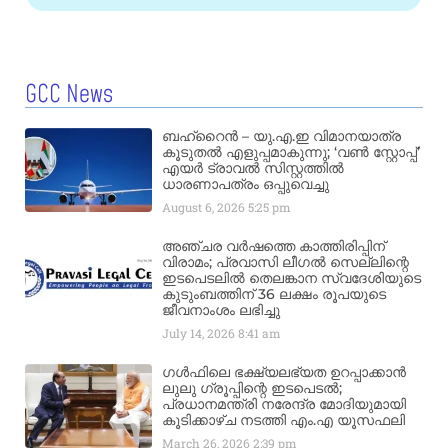
GCC News
ബഹ്‌റൈൻ – യു.എ.ഇ വിമാനയാത്ര
കൂടുതൽ എളുപ്പമാകുന്നു; ‘വൺ സ്റ്റോപ്പ്’
എയർ ട്രാവൽ സിസ്റ്റത്തിൽ
ധാരണാപത്രം ഒപ്പുവെച്ചു
August 6, 2026
5:25 pm
അഞ്ചര വർഷത്തെ കാത്തിരിപ്പിന്
വിരാമം; പ്രവാസി ലീഗൽ സെല്ലിന്റെ
ഇടപെടലിൽ തെലങ്കാന സ്വദേശിയുടെ
കുടുംബത്തിന് 36 ലക്ഷം രൂപയുടെ
ജീവനാംശം ലഭിച്ചു
July 14, 2026
8:41 am
ഗൾഫിലെ ഭക്ഷ്യലഭ്യത ഉറപ്പാക്കാൻ
ലുലു ഗ്രൂപ്പിന്റെ ഇടപെടൽ;
പ്രധാനമന്ത്രി നരേന്ദ്ര മോദിയുമായി
കൂടിക്കാഴ്ച നടത്തി എം.എ യൂസഫലി
March 26, 2026
2:39 pm