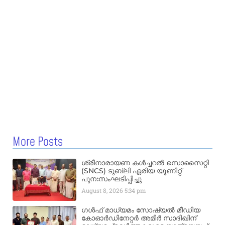
More Posts
ശ്രീനാരായണ കൾച്ചറൽ സൊസൈറ്റി
(SNCS) ടുബ്ലി ഏരിയ യൂണിറ്റ്
പുനഃസംഘടിപ്പിച്ചു
August 8, 2026
5:34 pm
ഗൾഫ് മാധ്യമം സോഷ്യൽ മീഡിയ
കോഓർഡിനേറ്റർ അമീർ സാദിഖിന്