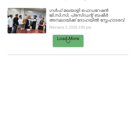
ഗൾഫ് മലയാളി ഫെഡറേഷൻ
ജി.സി.സി. പ്രസിഡന്റ് ബഷീർ
അമ്പലായിക്ക് ദോഹയിൽ സ്നേഹാദരവ്
February 2, 2026
2:50 pm
Load More