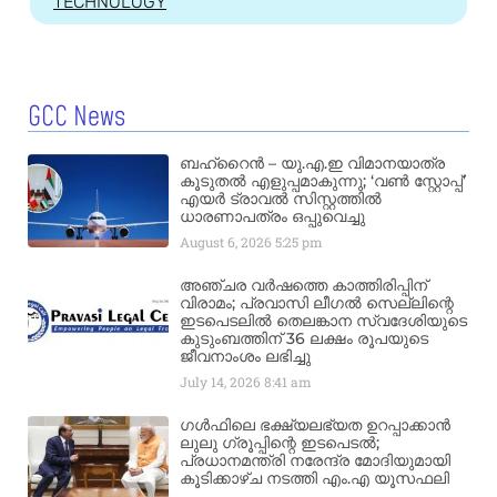
TECHNOLOGY
GCC News
ബഹ്‌റൈൻ – യു.എ.ഇ വിമാനയാത്ര
കൂടുതൽ എളുപ്പമാകുന്നു; ‘വൺ സ്റ്റോപ്പ്’
എയർ ട്രാവൽ സിസ്റ്റത്തിൽ
ധാരണാപത്രം ഒപ്പുവെച്ചു
August 6, 2026
5:25 pm
അഞ്ചര വർഷത്തെ കാത്തിരിപ്പിന്
വിരാമം; പ്രവാസി ലീഗൽ സെല്ലിന്റെ
ഇടപെടലിൽ തെലങ്കാന സ്വദേശിയുടെ
കുടുംബത്തിന് 36 ലക്ഷം രൂപയുടെ
ജീവനാംശം ലഭിച്ചു
July 14, 2026
8:41 am
ഗൾഫിലെ ഭക്ഷ്യലഭ്യത ഉറപ്പാക്കാൻ
ലുലു ഗ്രൂപ്പിന്റെ ഇടപെടൽ;
പ്രധാനമന്ത്രി നരേന്ദ്ര മോദിയുമായി
കൂടിക്കാഴ്ച നടത്തി എം.എ യൂസഫലി