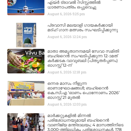
എയർ ട്രാവൽ സിസ്റ്റത്തിൽ
ധാരണാപത്രം ഒപ്പുവെച്ചു
August 6, 2026
5:25 pm
പ്രവാസി മലയാളി ഗായകർക്കായി
മദ്ഹ് ഗാന മത്സരം സംഘടിപ്പിക്കുന്നു
August 6, 2026
12:24 pm
മാതാ അമൃതാനന്ദമയി സേവാ സമിതി
ബഹ്‌റൈൻ സംഘടിപ്പിക്കുന്ന 12-ാമത്
കർക്കടക വാവുബലി (പിതൃതർപ്പണം)
ഓഗസ്റ്റ് 12-ന്
August 6, 2026
12:18 pm
ഒന്നര മാസം നീളുന്ന
ഓണാഘോഷങ്ങൾ; ബഹ്‌റൈൻ
കെ.സി.എ ‘ഓണം പൊന്നോണം 2026’
ഓഗസ്റ്റ് 21 മുതൽ
August 6, 2026
12:03 pm
മാർക്കറ്റുകളിൽ മിന്നൽ
പരിശോധനയുമായി ബഹ്‌റൈൻ
വാണിജ്യ മന്ത്രാലയം; 4 മാസത്തിനിടെ
3,000-ത്തിലധികം പരിശോധനകൾ, 178