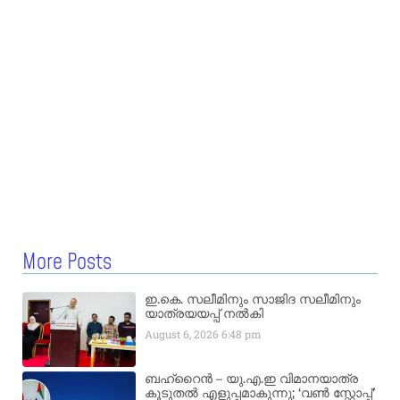
More Posts
ഇ.കെ. സലീമിനും സാജിദ സലീമിനും
യാത്രയയപ്പ് നൽകി
August 6, 2026
6:48 pm
ബഹ്‌റൈൻ – യു.എ.ഇ വിമാനയാത്ര
കൂടുതൽ എളുപ്പമാകുന്നു; ‘വൺ സ്റ്റോപ്പ്’