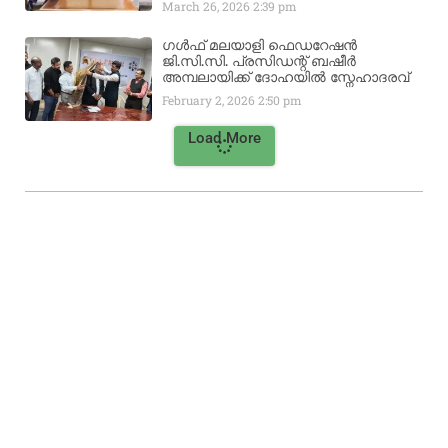
March 26, 2026
2:39 pm
ഗൾഫ് മലയാളി ഫെഡറേഷൻ
ജി.സി.സി. പ്രസിഡന്റ് ബഷീർ
അമ്പലായിക്ക് ദോഹയിൽ സ്നേഹാദരവ്
February 2, 2026
2:50 pm
Load More