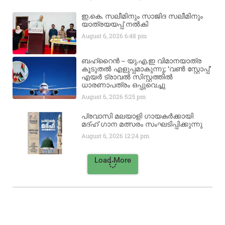
ഇ.കെ. സലീമിനും സാജിദ സലീമിനും
യാത്രയയപ്പ് നൽകി
August 6, 2026
6:48 pm
ബഹ്‌റൈൻ – യു.എ.ഇ വിമാനയാത്ര
കൂടുതൽ എളുപ്പമാകുന്നു; ‘വൺ സ്റ്റോപ്പ്’
എയർ ട്രാവൽ സിസ്റ്റത്തിൽ
ധാരണാപത്രം ഒപ്പുവെച്ചു
August 6, 2026
5:25 pm
പ്രവാസി മലയാളി ഗായകർക്കായി
മദ്ഹ് ഗാന മത്സരം സംഘടിപ്പിക്കുന്നു
August 6, 2026
12:24 pm
Load More