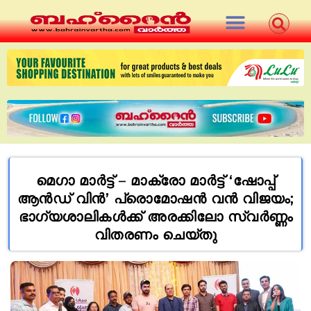
മെഗാ മാർട്ട് – മാക്രോ മാർട്ട് ‘ഷോപ്പ്
ആൻഡ് വിൻ’ പ്രൊമോഷൻ വൻ വിജയം;
ഭാഗ്യശാലികൾക്ക് അരക്കിലോ സ്വർണ്ണം
വിതരണം ചെയ്തു