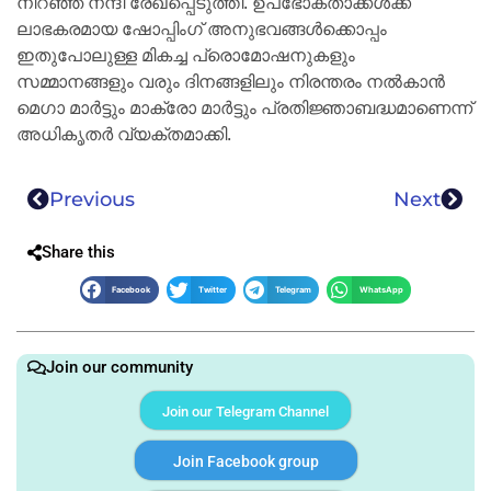
നിറഞ്ഞ നന്ദി രേഖപ്പെടുത്തി. ഉപഭോക്താക്കൾക്ക്
ലാഭകരമായ ഷോപ്പിംഗ് അനുഭവങ്ങൾക്കൊപ്പം
ഇതുപോലുള്ള മികച്ച പ്രൊമോഷനുകളും
സമ്മാനങ്ങളും വരും ദിനങ്ങളിലും നിരന്തരം നൽകാൻ
മെഗാ മാർട്ടും മാക്രോ മാർട്ടും പ്രതിജ്ഞാബദ്ധമാണെന്ന്
അധികൃതർ വ്യക്തമാക്കി.
Previous
Next
Share this
Facebook
Twitter
Telegram
WhatsApp
Join our community
Join our Telegram Channel
Join Facebook group