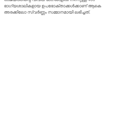
ഭാഗ്യശാലികളായ ഉപഭോക്താക്കൾക്കാണ് ആകെ
അരക്കിലോ സ്വർണ്ണം സമ്മാനമായി ലഭിച്ചത്.