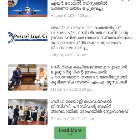
എയർ ട്രാവൽ സിസ്റ്റത്തിൽ
ധാരണാപത്രം ഒപ്പുവെച്ചു
August 6, 2026
5:25 pm
അഞ്ചര വർഷത്തെ കാത്തിരിപ്പിന്
വിരാമം; പ്രവാസി ലീഗൽ സെല്ലിന്റെ
ഇടപെടലിൽ തെലങ്കാന സ്വദേശിയുടെ
കുടുംബത്തിന് 36 ലക്ഷം രൂപയുടെ
ജീവനാംശം ലഭിച്ചു
July 14, 2026
8:41 am
ഗൾഫിലെ ഭക്ഷ്യലഭ്യത ഉറപ്പാക്കാൻ
ലുലു ഗ്രൂപ്പിന്റെ ഇടപെടൽ;
പ്രധാനമന്ത്രി നരേന്ദ്ര മോദിയുമായി
കൂടിക്കാഴ്ച നടത്തി എം.എ യൂസഫലി
March 26, 2026
2:39 pm
ഗൾഫ് മലയാളി ഫെഡറേഷൻ
ജി.സി.സി. പ്രസിഡന്റ് ബഷീർ
അമ്പലായിക്ക് ദോഹയിൽ സ്നേഹാദരവ്
February 2, 2026
2:50 pm
Load More