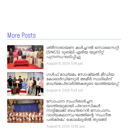
More Posts
ശ്രീനാരായണ കൾച്ചറൽ സൊസൈറ്റി
(SNCS) ടുബ്ലി ഏരിയ യൂണിറ്റ്
പുനഃസംഘടിപ്പിച്ചു
August 8, 2026
5:34 pm
ഗൾഫ് മാധ്യമം സോഷ്യൽ മീഡിയ
കോഓർഡിനേറ്റർ അമീർ സാദിഖിന്
മാധ്യമപ്രവർത്തകരുടെ യാത്രയയപ്പ്
August 8, 2026
5:29 pm
സോപാന സംഗീതാർച്ചന
യാത്രയുമായി പ്രവാസികൾ
നാട്ടിലേക്ക്; ബഹ്‌റൈൻ സോപാനം
വാദ്യകലാസംഘത്തിന്റെ ‘സംഗീത
പരിക്രമം’ കൊല്ലൂരിൽ തുടങ്ങി
August 8, 2026
12:52 pm