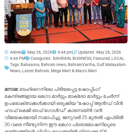
Admin
May 26, 2026
6:44 pm
Updated : May 26, 2026
6:44 PM
Categories :
BAHRAIN
,
BUSINESS
,
Featured
,
LOCAL
Tags:
Babasons
,
Bahrain news
,
BahrainVartha
,
Gulf Malayalam
News
,
Latest Bahrain
,
Mega Mart & Macro Mart
മനാമ:
ബഹ്‌റൈനിലെ പ്രിയപ്പെട്ട ഷോപ്പിംഗ്
കേന്ദ്രങ്ങളായ മെഗാ മാർട്ടും മാക്രോ മാർട്ടും ചേർന്ന്
ഉപഭോക്താക്കൾക്കായി ഒരുക്കിയ “ഷോപ്പ് ആൻഡ് വിൻ
ഹാഫ് കെജി ഓഫ് ഗോൾഡ്” കാമ്പെയ്ൻ വൻ
വിജയകരമായി സമാപിച്ചു. ജനുവരി 25 മുതൽ ഏപ്രിൽ
30 വരെ നീണ്ടുനിന്ന ഈ മെഗാ പ്രൊമോഷനിലൂടെ
രാജ്യത്തിന്റെ വിവിധ ഭാഗങ്ങളിൽ നിന്നുള്ള 406