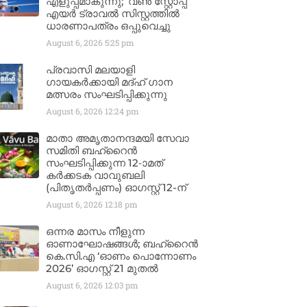
എളുപ്പമാകുന്നു; ‘വൺ സ്റ്റോപ്പ്’
എയർ ട്രാവൽ സിസ്റ്റത്തിൽ
ധാരണാപത്രം ഒപ്പുവെച്ചു
August 6, 2026
5:25 pm
പ്രവാസി മലയാളി
ഗായകർക്കായി മദ്ഹ് ഗാന
മത്സരം സംഘടിപ്പിക്കുന്നു
August 6, 2026
12:24 pm
മാതാ അമൃതാനന്ദമയി സേവാ
സമിതി ബഹ്‌റൈൻ
സംഘടിപ്പിക്കുന്ന 12-ാമത്
കർക്കടക വാവുബലി
(പിതൃതർപ്പണം) ഓഗസ്റ്റ് 12-ന്
August 6, 2026
12:18 pm
ഒന്നര മാസം നീളുന്ന
ഓണാഘോഷങ്ങൾ; ബഹ്‌റൈൻ
കെ.സി.എ ‘ഓണം പൊന്നോണം
2026’ ഓഗസ്റ്റ് 21 മുതൽ
August 6, 2026
12:03 pm