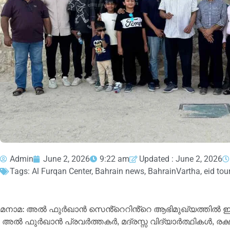
Admin
June 2, 2026
9:22 am
Updated : June 2, 2026
Tags:
Al Furqan Center
,
Bahrain news
,
BahrainVartha
,
eid tou
മനാമ: അൽ ഫുർഖാൻ സെൻ്റെറിൻ്റെ ആഭിമുഖ്യത്തിൽ ഈദ് 
അൽ ഫുർഖാൻ പ്രവർത്തകർ, മദ്രസ്സ വിദ്യാർത്ഥികൾ, രക്ഷി