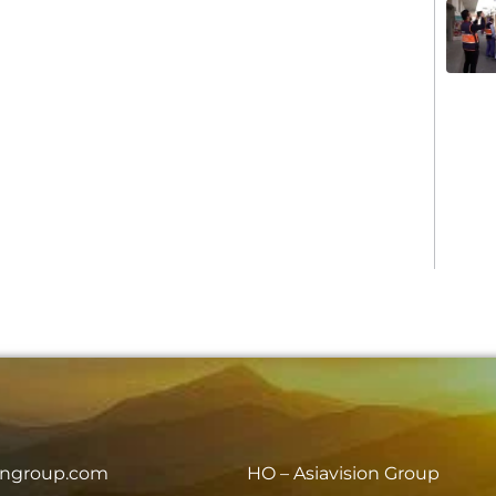
iongroup.com
HO – Asiavision Group