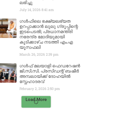
ലഭിച്ചു
July 14, 2026
8:41 am
ഗൾഫിലെ ഭക്ഷ്യലഭ്യത
ഉറപ്പാക്കാൻ ലുലു ഗ്രൂപ്പിന്റെ
ഇടപെടൽ; പ്രധാനമന്ത്രി
നരേന്ദ്ര മോദിയുമായി
കൂടിക്കാഴ്ച നടത്തി എം.എ
യൂസഫലി
March 26, 2026
2:39 pm
ഗൾഫ് മലയാളി ഫെഡറേഷൻ
ജി.സി.സി. പ്രസിഡന്റ് ബഷീർ
അമ്പലായിക്ക് ദോഹയിൽ
സ്നേഹാദരവ്
February 2, 2026
2:50 pm
Load More