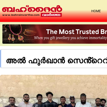
HOME
അൽ ഫുർഖാൻ സെൻ്റെറിൻ്റ