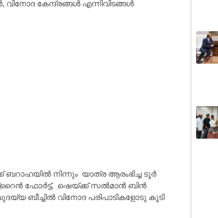
 വിനോദ കേന്ദ്രങ്ങൾ എന്നിവിടങ്ങൾ
് ബറാഹയിൽ നിന്നും യാത്ര ആരംഭിച്ച ടൂർ
റൈൻ ഫോർട്ട്, ഷെയ്ക്ക് സൽമാൻ ബിൻ
ബുദയ്യ ബീച്ചിൽ വിനോദ പരിപാടികളോടു കൂടി