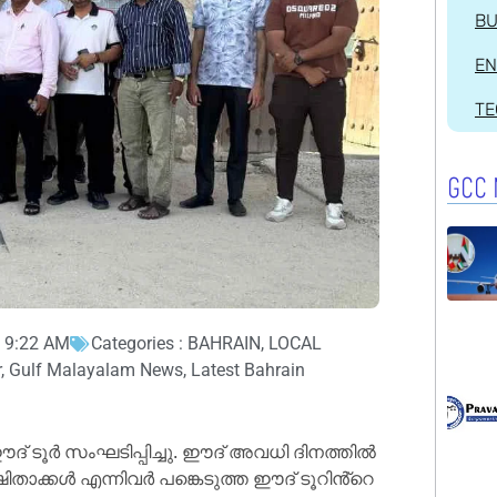
BU
EN
T
GCC 
9:22 AM
Categories :
BAHRAIN
,
LOCAL
r
,
Gulf Malayalam News
,
Latest Bahrain
ടൂർ സംഘടിപ്പിച്ചു. ഈദ് അവധി ദിനത്തിൽ
താക്കൾ എന്നിവർ പങ്കെടുത്ത ഈദ് ടൂറിൻ്റെ