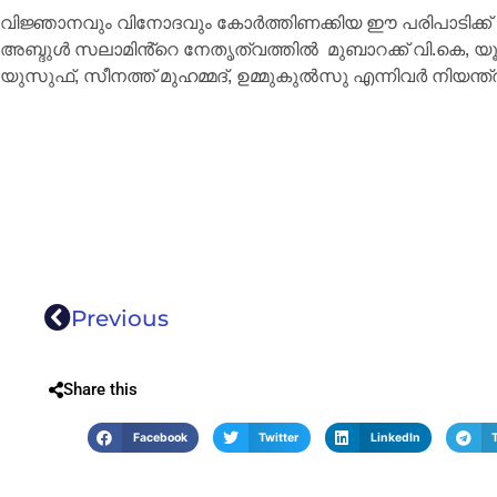
വിജ്ഞാനവും വിനോദവും കോർത്തിണക്കിയ ഈ പരിപാടിക്ക
അബ്ദുൾ സലാമിൻ്റെ നേതൃത്വത്തിൽ മുബാറക്ക് വി.കെ, യൂ
യുസുഫ്, സീനത്ത് മുഹമ്മദ്, ഉമ്മുകുൽസു എന്നിവർ നിയന്ത്രി
Previous
Share this
Facebook
Twitter
LinkedIn