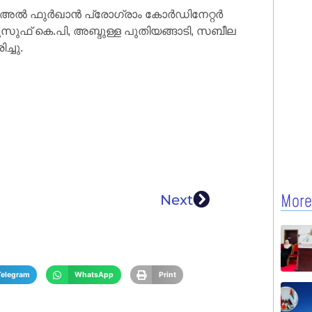
് അൽ ഫുർഖാൻ പ്രോഗ്രാം കോർഡിനേറ്റർ
സുഫ് കെ.പി, അബ്ദുള്ള പുതിയങ്ങാടി, സബീല
ച്ചു.
More
Next
Telegram
WhatsApp
Print