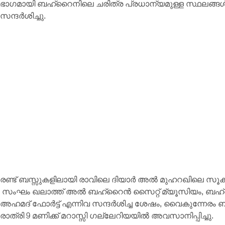
ഭാഗമായി ബഹ്‌റൈനിലെ ചരിത്ര പ്രധാന്യമുള്ള സ്ഥലങ്ങൾ,
സന്ദർശിച്ചു.
രണ്ട് ബസ്സുകളിലായി രാവിലെ ദിയാർ അൽ മുഹറഖിലെ സൂക്ക
സംഘം ഖലാത്ത് അൽ ബഹ്‌റൈൻ സൈറ്റ് മ്യൂസിയം, ബഹ്
അഹമദ് ഫോർട്ട് എന്നിവ സന്ദർശിച്ച ശേഷം, വൈകുന്നേരം 
രാത്രി 9 മണിക്ക് മറാസ്സി ഗല്ലേറിയയിൽ അവസാനിപ്പിച്ചു.