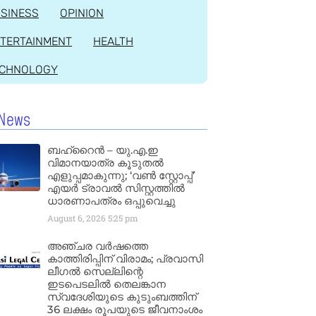
SINESS
OPINION
TERTAINMENT
HEALTH
ECHNOLOGY
News
ബഹ്‌റൈൻ – യു.എ.ഇ
വിമാനയാത്ര കൂടുതൽ
എളുപ്പമാകുന്നു; ‘വൺ സ്റ്റോപ്പ്’
എയർ ട്രാവൽ സിസ്റ്റത്തിൽ
ധാരണാപത്രം ഒപ്പുവെച്ചു
August 6, 2026
5:25 pm
അഞ്ചര വർഷത്തെ
കാത്തിരിപ്പിന് വിരാമം; പ്രവാസി
ലീഗൽ സെല്ലിന്റെ
ഇടപെടലിൽ തെലങ്കാന
സ്വദേശിയുടെ കുടുംബത്തിന്
36 ലക്ഷം രൂപയുടെ ജീവനാംശം