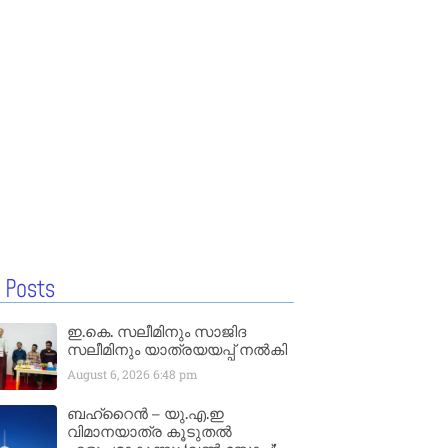
 Posts
ഇ.കെ. സലീമിനും സാജിദ
സലീമിനും യാത്രയയപ്പ് നൽകി
August 6, 2026
6:48 pm
ബഹ്‌റൈൻ – യു.എ.ഇ
വിമാനയാത്ര കൂടുതൽ