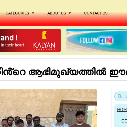
CATEGORIES
ABOUT US
CONTACT US
െ ആഭിമുഖ്യത്തിൽ ഈദ് ടൂ
HOM
G