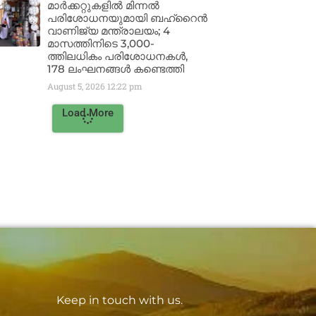
മാർക്കറ്റുകളിൽ മിന്നൽ
പരിശോധനയുമായി ബഹ്‌റൈൻ
വാണിജ്യ മന്ത്രാലയം; 4
മാസത്തിനിടെ 3,000-
ത്തിലധികം പരിശോധനകൾ,
178 ലംഘനങ്ങൾ കണ്ടെത്തി
August 5, 2026
12:22 pm
Load More
Keep in touch with us.