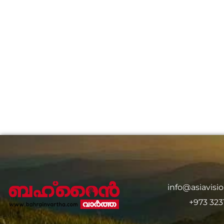
info@asiavis
+973 323