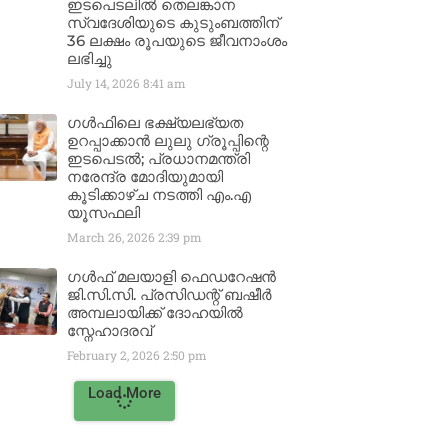
ഇടപെടലിൽ തെലങ്കാന
സ്വദേശിയുടെ കുടുംബത്തിന്
36 ലക്ഷം രൂപയുടെ ജീവനാംശം
ലഭിച്ചു
July 14, 2026
8:41 am
ഗൾഫിലെ ഭക്ഷ്യലഭ്യത
ഉറപ്പാക്കാൻ ലുലു ഗ്രൂപ്പിന്റെ
ഇടപെടൽ; പ്രധാനമന്ത്രി
നരേന്ദ്ര മോദിയുമായി
കൂടിക്കാഴ്ച നടത്തി എം.എ
യൂസഫലി
March 26, 2026
2:39 pm
ഗൾഫ് മലയാളി ഫെഡറേഷൻ
ജി.സി.സി. പ്രസിഡന്റ് ബഷീർ
അമ്പലായിക്ക് ദോഹയിൽ
സ്നേഹാദരവ്
February 2, 2026
2:50 pm
Load More