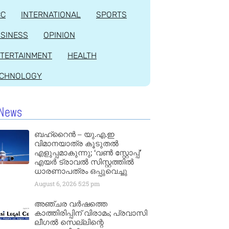
CC
INTERNATIONAL
SPORTS
SINESS
OPINION
TERTAINMENT
HEALTH
ECHNOLOGY
News
ബഹ്‌റൈൻ – യു.എ.ഇ
വിമാനയാത്ര കൂടുതൽ
എളുപ്പമാകുന്നു; ‘വൺ സ്റ്റോപ്പ്’
എയർ ട്രാവൽ സിസ്റ്റത്തിൽ
ധാരണാപത്രം ഒപ്പുവെച്ചു
August 6, 2026
5:25 pm
അഞ്ചര വർഷത്തെ
കാത്തിരിപ്പിന് വിരാമം; പ്രവാസി
ലീഗൽ സെല്ലിന്റെ