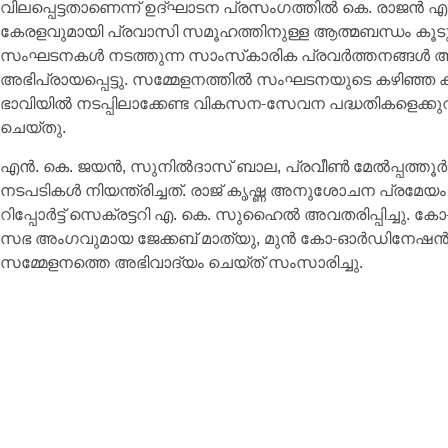
വിലപ്പെട്ടതാണെന്ന് ഉദ്ഘാടന പ്രസംഗത്തിൽ കെ. രാജൻ എം
കേരളവുമായി പ്രവാസി സമൂഹത്തിനുള്ള ആത്മബന്ധം കൂ
സംഘടനകൾ നടത്തുന്ന സാംസ്‌കാരിക പ്രവർത്തനങ്ങൾ അ
അഭിപ്രായപ്പെട്ടു. സമ്മേളനത്തിൽ സംഘടനയുടെ കഴിഞ്ഞ 
ഭാവിയിൽ നടപ്പിലാക്കേണ്ട വികസന-സേവന പദ്ധതികളെക്കുറ
ചെയ്തു.
എൻ. കെ. ജയൻ, സുനിൽദാസ് ബാല, പ്രവീൺ മേൽപ്പത്തൂർ
നടപടികൾ നിയന്ത്രിച്ചത്. രാജ് കൃഷ്ണ അനുശോചന പ്രമേയ
റിപ്പോർട്ട് സെക്രട്ടറി എ. കെ. സുഹൈൽ അവതരിപ്പിച്ച
സഭ അംഗവുമായ ജേക്കബ് മാത്യു, മുൻ കോ-ഓർഡിനേഷൻ സെ
സമ്മേളനത്തെ അഭിവാദ്യം ചെയ്ത് സംസാരിച്ചു.