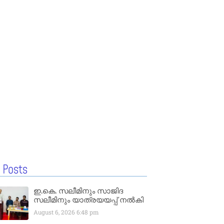
 Posts
ഇ.കെ. സലീമിനും സാജിദ
സലീമിനും യാത്രയയപ്പ് നൽകി
August 6, 2026
6:48 pm