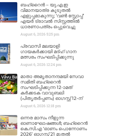
ബഹ്‌റൈൻ – യു.എ.ഇ
വിമാനയാത്ര കൂടുതൽ
എളുപ്പമാകുന്നു; ‘വൺ സ്റ്റോപ്പ്’
എയർ ട്രാവൽ സിസ്റ്റത്തിൽ
ധാരണാപത്രം ഒപ്പുവെച്ചു
August 6, 2026
5:25 pm
പ്രവാസി മലയാളി
ഗായകർക്കായി മദ്ഹ് ഗാന
മത്സരം സംഘടിപ്പിക്കുന്നു
August 6, 2026
12:24 pm
മാതാ അമൃതാനന്ദമയി സേവാ
സമിതി ബഹ്‌റൈൻ
സംഘടിപ്പിക്കുന്ന 12-ാമത്
കർക്കടക വാവുബലി
(പിതൃതർപ്പണം) ഓഗസ്റ്റ് 12-ന്
August 6, 2026
12:18 pm
ഒന്നര മാസം നീളുന്ന
ഓണാഘോഷങ്ങൾ; ബഹ്‌റൈൻ
കെ.സി.എ ‘ഓണം പൊന്നോണം
2026’ ഓഗസ്റ്റ് 21 മുതൽ