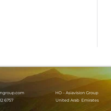
iongroup.com
HO – Asiavision Group
12 6757
United Arab Emirates