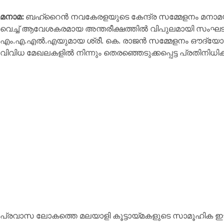
മനാമ:
ബഹ്‌റൈൻ നവകേരളയുടെ കേന്ദ്ര സമ്മേളനം മനാമയില
വെച്ച് ആവേശകരമായ അന്തരീക്ഷത്തിൽ വിപുലമായി സംഘടിപ്പി
എം.എ.എൽ.എയുമായ ശ്രീ. കെ. രാജൻ സമ്മേളനം ഔദ്യോ
വിവിധ മേഖലകളിൽ നിന്നും തെരഞ്ഞെടുക്കപ്പെട്ട പ്രതിനിധി
പ്രവാസ ലോകത്തെ മലയാളി കൂട്ടായ്മകളുടെ സാമൂഹിക