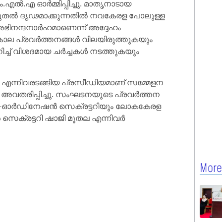
.എൽ.എ ഓർമ്മിപ്പിച്ചു. മാതൃനാടായ
ടുതൽ ദൃഢമാക്കുന്നതിൽ നവകേരള പോലുള്ള
ഭിനന്ദനാർഹമാണെന്ന് അദ്ദേഹം
കാല പ്രവർത്തനങ്ങൾ വിലയിരുത്തുകയും
ിച്ച് വിശദമായ ചർച്ചകൾ നടത്തുകയും
 എന്നിവരടങ്ങിയ പ്രസീഡിയമാണ് സമ്മേളന
ം അവതരിപ്പിച്ചു. സംഘടനയുടെ പ്രവർത്തന
ു. കോ-ഓർഡിനേഷൻ സെക്രട്ടറിയും ലോകകേരള
ക്രട്ടറി ഷാജി മൂതല എന്നിവർ
More