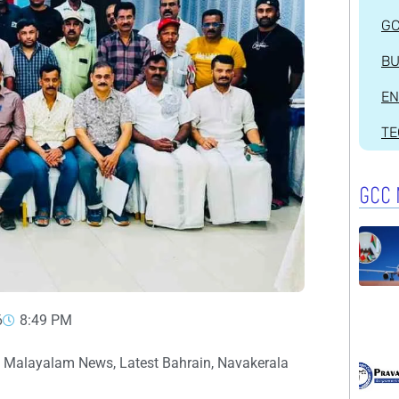
G
BU
EN
T
GCC 
6
8:49 PM
f Malayalam News
,
Latest Bahrain
,
Navakerala