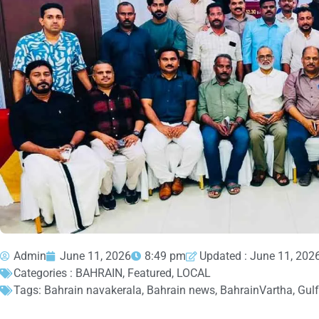
Admin
June 11, 2026
8:49 pm
Updated : June 11, 202
Categories :
BAHRAIN
,
Featured
,
LOCAL
Tags:
Bahrain navakerala
,
Bahrain news
,
BahrainVartha
,
Gul