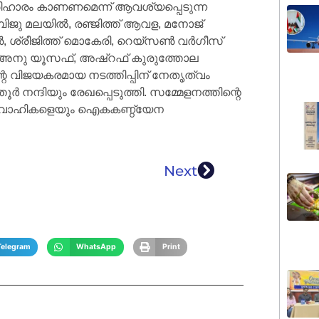
പരിഹാരം കാണണമെന്ന് ആവശ്യപ്പെടുന്ന
ബിജു മലയിൽ, രഞ്ജിത്ത് ആവള, മനോജ്‌
ജോൺ, ശ്രീജിത്ത്‌ മൊകേരി, റെയ്സൺ വർഗീസ്
ർ, അനു യൂസഫ്, അഷ്‌റഫ്‌ കുരുത്തോല
റെ വിജയകരമായ നടത്തിപ്പിന് നേതൃത്വം
ന്ദിയും രേഖപ്പെടുത്തി. സമ്മേളനത്തിന്റെ
ഭാരവാഹികളെയും ഐകകണ്ഠ്യേന
Next
Telegram
WhatsApp
Print