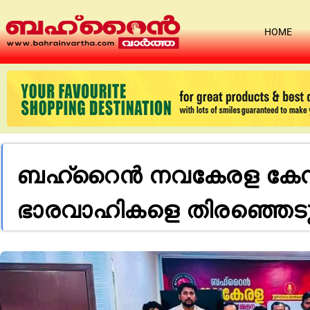
HOME
ബഹ്‌റൈൻ നവകേരള കേന്ദ്ര
ഭാരവാഹികളെ തിരഞ്ഞെടു