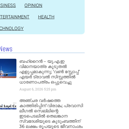
SINESS
OPINION
TERTAINMENT
HEALTH
ECHNOLOGY
News
ബഹ്‌റൈൻ – യു.എ.ഇ
വിമാനയാത്ര കൂടുതൽ
എളുപ്പമാകുന്നു; ‘വൺ സ്റ്റോപ്പ്’
എയർ ട്രാവൽ സിസ്റ്റത്തിൽ
ധാരണാപത്രം ഒപ്പുവെച്ചു
August 6, 2026
5:25 pm
അഞ്ചര വർഷത്തെ
കാത്തിരിപ്പിന് വിരാമം; പ്രവാസി
ലീഗൽ സെല്ലിന്റെ
ഇടപെടലിൽ തെലങ്കാന
സ്വദേശിയുടെ കുടുംബത്തിന്
36 ലക്ഷം രൂപയുടെ ജീവനാംശം