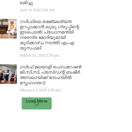
ലഭിച്ചു
July 14, 2026
8:41 am
ഗൾഫിലെ ഭക്ഷ്യലഭ്യത
ഉറപ്പാക്കാൻ ലുലു ഗ്രൂപ്പിന്റെ
ഇടപെടൽ; പ്രധാനമന്ത്രി
നരേന്ദ്ര മോദിയുമായി
കൂടിക്കാഴ്ച നടത്തി എം.എ
യൂസഫലി
March 26, 2026
2:39 pm
ഗൾഫ് മലയാളി ഫെഡറേഷൻ
ജി.സി.സി. പ്രസിഡന്റ് ബഷീർ
അമ്പലായിക്ക് ദോഹയിൽ
സ്നേഹാദരവ്
February 2, 2026
2:50 pm
Load More