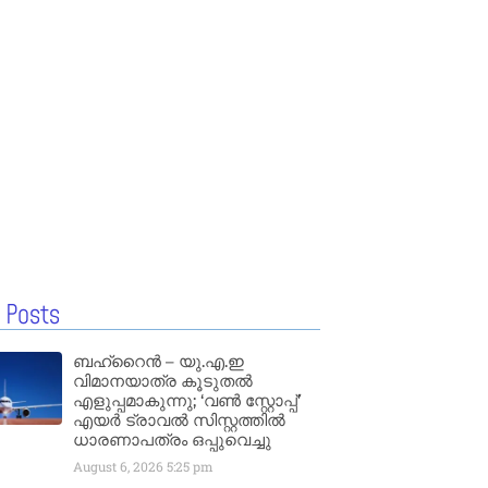
 Posts
ബഹ്‌റൈൻ – യു.എ.ഇ
വിമാനയാത്ര കൂടുതൽ
എളുപ്പമാകുന്നു; ‘വൺ സ്റ്റോപ്പ്’
എയർ ട്രാവൽ സിസ്റ്റത്തിൽ
ധാരണാപത്രം ഒപ്പുവെച്ചു
August 6, 2026
5:25 pm