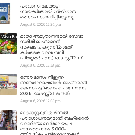
പ്രവാസി മലയാളി
ഗായകർക്കായി മദ്ഹ് ഗാന
മത്സരം സംഘടിപ്പിക്കുന്നു
August 6, 2026
12:24 pm
മാതാ അമൃതാനന്ദമയി സേവാ
സമിതി ബഹ്‌റൈൻ
സംഘടിപ്പിക്കുന്ന 12-ാമത്
കർക്കടക വാവുബലി
(പിതൃതർപ്പണം) ഓഗസ്റ്റ് 12-ന്
August 6, 2026
12:18 pm
ഒന്നര മാസം നീളുന്ന
ഓണാഘോഷങ്ങൾ; ബഹ്‌റൈൻ
കെ.സി.എ ‘ഓണം പൊന്നോണം
2026’ ഓഗസ്റ്റ് 21 മുതൽ
August 6, 2026
12:03 pm
മാർക്കറ്റുകളിൽ മിന്നൽ
പരിശോധനയുമായി ബഹ്‌റൈൻ
വാണിജ്യ മന്ത്രാലയം; 4
മാസത്തിനിടെ 3,000-
ത്തിലധികം പരിശോധനകൾ,