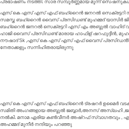
പ്രഭാഷണം നടത്തി. സാര സമ്പൂർണ്ണമായ മൂന്ന് സെഷനു
എസ് കെ എസ് എസ് എഫ് ബഹ്റൈൻ ജനറൽ സെക്രട്ടറി നവാ
സമസ്ത ബഹ്റൈൻ വൈസ് പ്രസിഡണ്ട് മുഹമ്മദ് യാസിർ‍ ജിഫ
ബഹ്റൈൻ ജനറൽ സെക്രട്ടറി എസ് എം അബ്ദുൽ വാഹിദ് വർക്
ഹാജി വൈസ് പ്രസിഡണ്ട് മാരായ ഹാഫിള് ഷറഫുദ്ദീൻ, മുഹമ്മ
നൗഷാദ് Sk ,എസ് കെ എസ് എസ് എഫ് വൈസ് പ്രസിഡൻ്റ്
നേതാക്കളും സന്നിഹിതരായിരുന്നു
എസ് കെ എസ് എസ് എഫ് ബഹ്റൈൻ ട്രഷറർ ഉമൈർ വടകര,, ജ
സമിതി അംഗങ്ങളായ അബ്ദുൽ ജബ്ബാർ,അനസ് അസ്‌ലഹി ,ജംഷീ
നൽകി. മനാമ ഏരിയ കൺവീനർ അഷ്റഫ് സ്വാഗതവും , എസ
അഹമ്മദ് മുനീർ നന്ദിയും പറഞ്ഞു