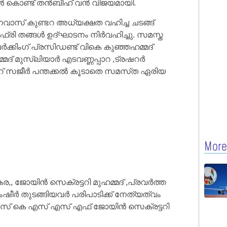
കൾ കൊണ്ട് തൻബീഹ് വൻ വിജയമായി.
സ് കുണ്ടറ അധ്യക്ഷത വഹിച്ച ചടങ്ങ്
്രി തങ്ങൾ ഉദ്ഘാടനം നിർവഹിച്ചു. സമസ്ത
കിംഗ് പ്രസിഡണ്ട് വികെ കുഞ്ഞഹമ്മദ്
ദ് മുസ്‌ലിയാർ എടവണ്ണപ്പാറ ,ട്രഷറർ
 സജീർ പന്തക്കൽ കൂടാതെ സമസ്‌ത ഏരിയ
More
ോയിൻ സെക്രട്ടറി മുഹമ്മദ് ,പ്രവർത്ത
ർ തുടങ്ങിയവർ പരിപാടിക്ക് നേത്യത്വം
് കെ എസ് എസ് എഫ് ജോയിൻ സെക്രട്ടറി