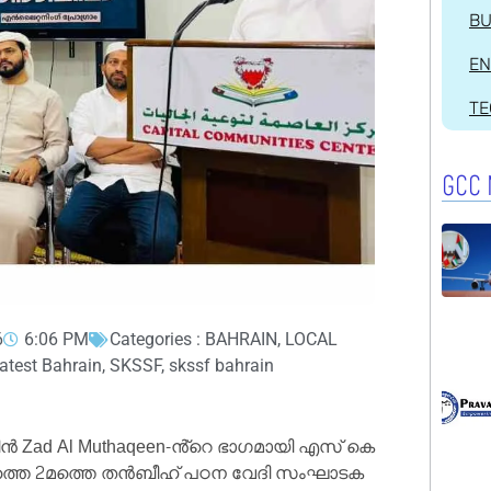
BU
EN
T
GCC 
6
6:06 PM
Categories :
BAHRAIN
,
LOCAL
atest Bahrain
,
SKSSF
,
skssf bahrain
 Zad Al Muthaqeen-ൻ്റെ ഭാഗമായി എസ് കെ
ഷത്തെ 2മത്തെ തൻബീഹ് പഠന വേദി സംഘാടക