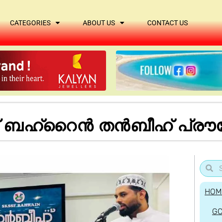
CATEGORIES
ABOUT US
CONTACT US
 ബഹ്റൈൻ തൻബീഹ് പ്രൗ
HOM
G