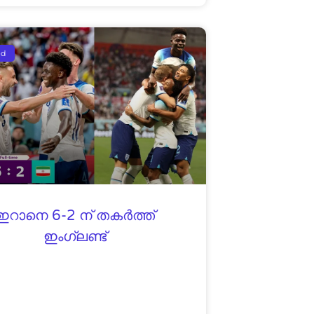
ed
ഇറാനെ 6-2 ന് തകർത്ത്
ഇംഗ്ലണ്ട്