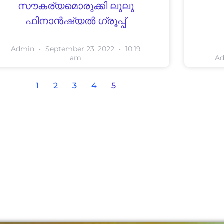
സൗകര്യമൊരുക്കി ലുലു
ഫിനാൻഷ്യൽ ഗ്രൂപ്പ്
Admin
September 23, 2022
10:19
am
A
1
2
3
4
5