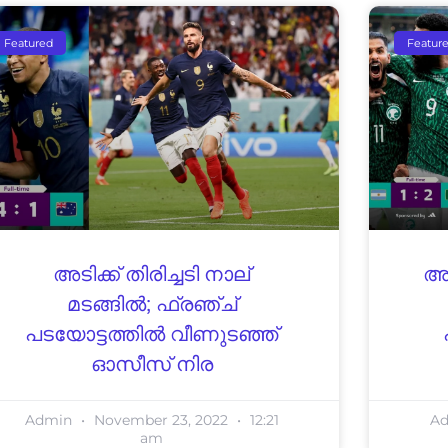
Featured
Featur
അടിക്ക് തിരിച്ചടി നാല്
അപ
മടങ്ങിൽ; ഫ്രഞ്ച്
പടയോട്ടത്തിൽ വീണുടഞ്ഞ്
ഓസീസ് നിര
Admin
November 23, 2022
12:21
A
am