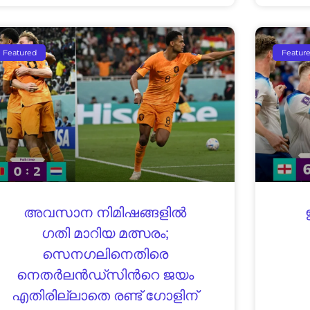
Featured
Featur
അവസാന നിമിഷങ്ങളിൽ
ഗതി മാറിയ മത്സരം;
സെനഗലിനെതിരെ
നെതര്‍ലന്‍ഡ്സിൻറെ ജയം
എതിരില്ലാതെ രണ്ട് ഗോളിന്