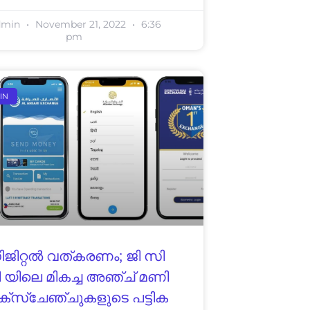
dmin
November 21, 2022
6:36
pm
IN
ജിറ്റൽ വത്കരണം; ജി സി
 യിലെ മികച്ച അഞ്ച് മണി
്സ്ചേഞ്ചുകളുടെ പട്ടിക