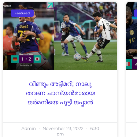
Featured
വീണ്ടും അട്ടിമറി; നാലു
തവണ ചാമ്പ്യൻമാരായ
ജർമനിയെ പൂട്ടി ജപ്പാൻ
Admin
November 23, 2022
6:30
pm