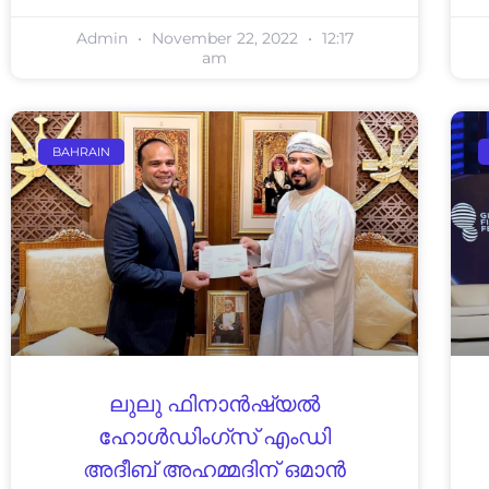
Admin
November 22, 2022
12:17
am
BAHRAIN
ലുലു ഫിനാൻഷ്യൽ
ഹോൾഡിംഗ്സ് എംഡി
അദീബ് അഹമ്മദിന് ഒമാൻ