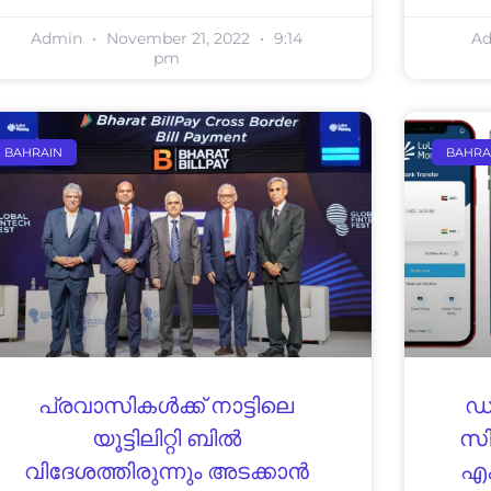
Admin
November 21, 2022
9:14
A
pm
BAHRAIN
BAHRA
പ്രവാസികൾക്ക് നാട്ടിലെ
ഡി
യൂട്ടിലിറ്റി ബിൽ
സി
വിദേശത്തിരുന്നും അടക്കാൻ
എക