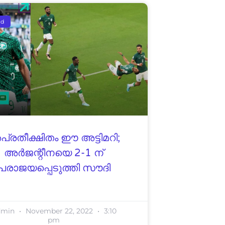
ed
്രതീക്ഷിതം ഈ അട്ടിമറി;
അർജന്റീനയെ 2-1 ന്
പരാജയപ്പെടുത്തി സൗദി
dmin
November 22, 2022
3:10
pm