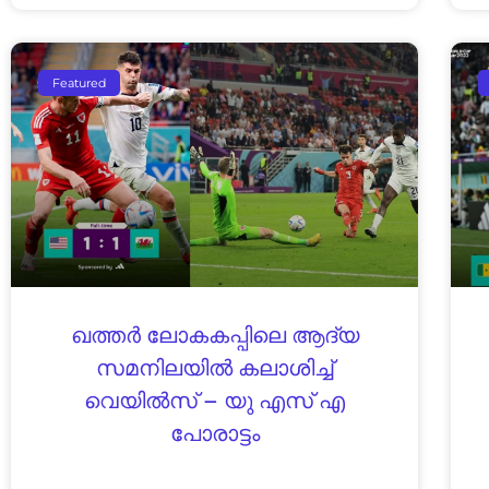
Featured
ഖത്തർ ലോകകപ്പിലെ ആദ്യ
സമനിലയിൽ കലാശിച്ച്
വെയിൽസ് – യു എസ് എ
പോരാട്ടം