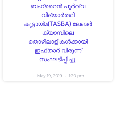
ബഹ്റൈൻ പൂർവ്വ
വിദ്യാർത്ഥി
കൂട്ടായ്മ(TASBA) ലേബർ
ക്യാമ്പിലെ
തൊഴിലാളികൾക്കായി
ഇഫ്‌താർ വിരുന്ന്
സംഘടിപ്പിച്ചു.
May 19, 2019
1:20 pm