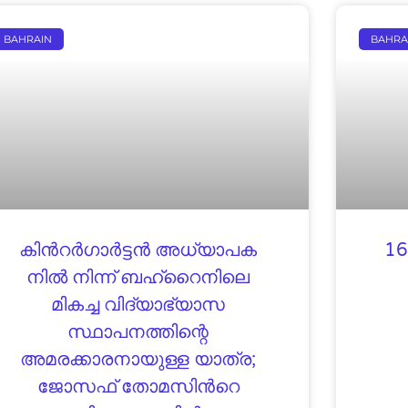
BAHRAIN
BAHRA
കി​ൻ​റ​ർ​ഗാ​ർ​ട്ട​ൻ അ​ധ്യാ​പ​ക​
16
നി​ൽ​ നി​ന്ന്​ ബഹ്‌റൈനിലെ
മികച്ച വിദ്യാഭ്യാസ
സ്ഥാപനത്തിന്റെ
അമരക്കാരനായുള്ള യാത്ര;
ജോസഫ് തോമസിൻറെ