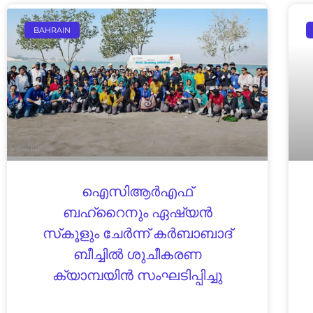
BAHRAIN
ഐസിആർഎഫ്
ബഹ്‌റൈനും ഏഷ്യൻ
സ്‌കൂളും ചേർന്ന് കർബാബാദ്
ബീച്ചിൽ ശുചീകരണ
ക്യാമ്പയിൻ സംഘടിപ്പിച്ചു