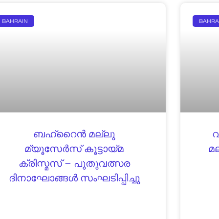
BAHRAIN
BAHRA
ബഹ്‌റൈൻ മല്ലു
മ്യൂസേർസ് കൂട്ടായ്മ
മല
ക്രിസ്മസ് – പുതുവത്സര
ദിനാഘോങ്ങൾ സംഘടിപ്പിച്ചു