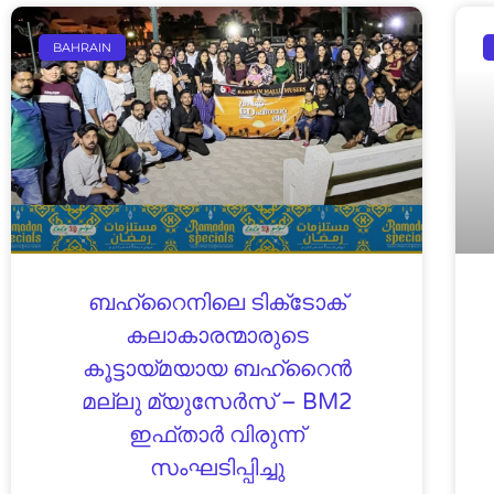
BAHRAIN
ബഹ്‌റൈനിലെ ടിക്‌ടോക്
കലാകാരന്മാരുടെ
കൂട്ടായ്മയായ ബഹ്‌റൈൻ
മല്ലു മ്യുസേർസ് – BM2
ഇഫ്‌താർ വിരുന്ന്
സംഘടിപ്പിച്ചു