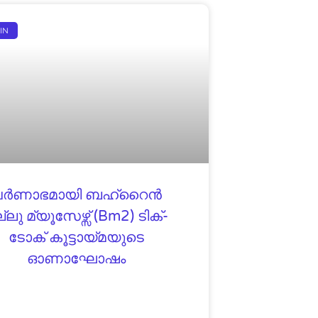
IN
വർണാഭമായി ബഹ്‌റൈൻ
്ലു മ്യൂസേഴ്സ് (bm2) ടിക്-
ടോക് കൂട്ടായ്മയുടെ
ഓണാഘോഷം