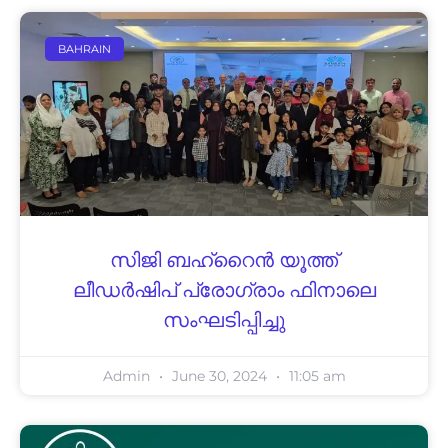
BAHRAIN
സിജി ബഹ്‌റൈൻ യൂത്ത്
ലീഡർഷിപ് പ്രോഗ്രാം ഫിനാലെ
സംഘടിപ്പിച്ചു
Admin
June 30, 2024
11:05 am