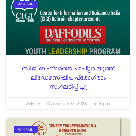
BAHRAIN
സി​ജി ബ​ഹ്‌​റൈ​ൻ ചാ​പ്റ്റ​ർ യൂ​ത്ത്
ലീ​ഡേ​ഴ്‌​സ്ഷി​പ് പ്രോ​ഗ്രാം
സംഘടിപ്പിച്ചു
Admin
December 15, 2023
4:19 pm
BAHRAIN