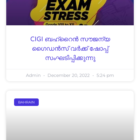
CIGI ബഹ്‌റൈൻ സൗജന്യ
ഗൈഡൻസ് വർക്ക് ഷോപ്പ്
സംഘടിപ്പിക്കുന്നു
Admin
December 20, 2022
5:24 pm
BAHRAIN