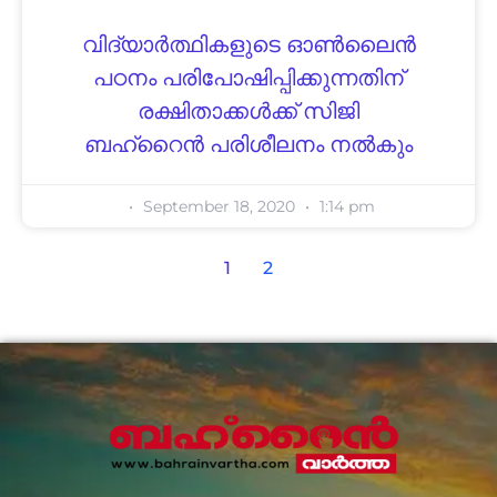
വിദ്യാര്‍ത്ഥികളുടെ ഓണ്‍ലൈന്‍
പഠനം പരിപോഷിപ്പിക്കുന്നതിന്
രക്ഷിതാക്കള്‍ക്ക് സിജി
ബഹ്റൈന്‍ പരിശീലനം നല്‍കും
September 18, 2020
1:14 pm
1
2