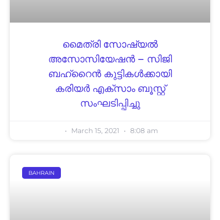
മൈത്രി സോഷ്യൽ
അസോസിയേഷൻ – സിജി
ബഹ്റൈൻ കുട്ടികൾക്കായി
കരിയർ എക്സാം ബൂസ്റ്റ്
സംഘടിപ്പിച്ചു
March 15, 2021
8:08 am
BAHRAIN