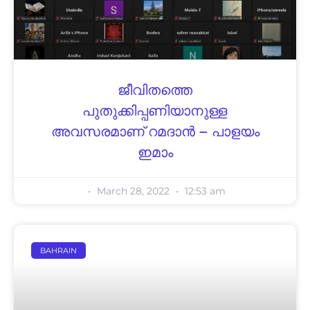
ജീവിതത്തെ
പുതുക്കിപ്പണിയാനുള്ള
അവസരമാണ് റമദാൻ – പാളയം
ഇമാം
March 28, 2022
12:53 am
BAHRAIN