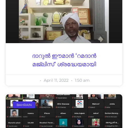
ദാറുൽ ഈമാൻ ‘റമദാൻ
മജ്‌ലിസ്’ ശ്രദ്ധേയമായി
April 11, 2022
1:50 am
BAHRAIN