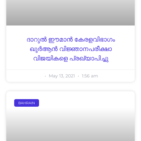
ദാറുൽ ഈമാൻ കേരളവിഭാഗം
ഖുർആൻ വിജ്ഞാനപരീക്ഷാ
വിജയികളെ പ്രഖ്യാപിച്ചു
May 13, 2021
1:56 am
BAHRAIN