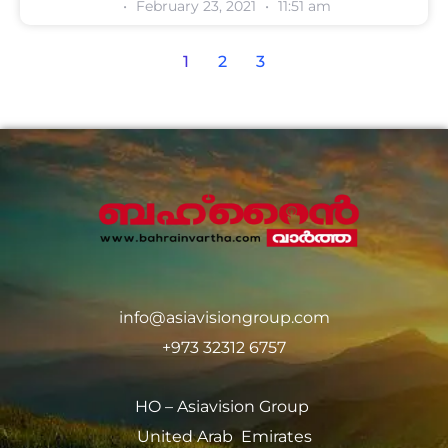
February 23, 2021
11:51 am
1
2
3
info@asiavisiongroup.com
+973 32312 6757
HO – Asiavision Group
United Arab Emirates