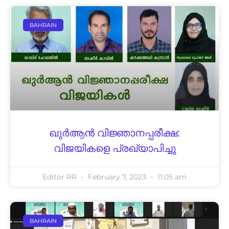
BAHRAIN
ഖുർആൻ വിജ്ഞാനപ്പരീക്ഷ:
വിജയികളെ പ്രഖ്യാപിച്ചു
Editor RR
February 7, 2023
11:05 am
BAHRAIN