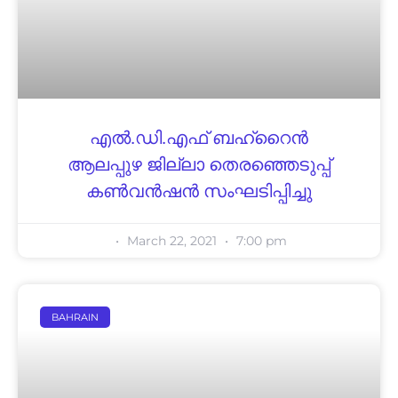
എൽ.ഡി.എഫ് ബഹ്‌റൈൻ
ആലപ്പുഴ ജില്ലാ തെരഞ്ഞെടുപ്പ്
കൺവൻഷൻ സംഘടിപ്പിച്ചു
March 22, 2021
7:00 pm
BAHRAIN