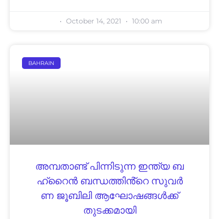
October 14, 2021
10:00 am
BAHRAIN
അമ്പതാണ്ട് പിന്നിടുന്ന ഇ​ന്ത്യ​ ബ​
ഹ്​​റൈ​ൻ ബന്ധത്തിൻ്റെ സു​വ​ർ​
ണ ജൂ​ബി​ലി ആ​ഘോ​ഷ​ങ്ങ​ൾ​ക്ക്​
തു​ട​ക്ക​മാ​യി