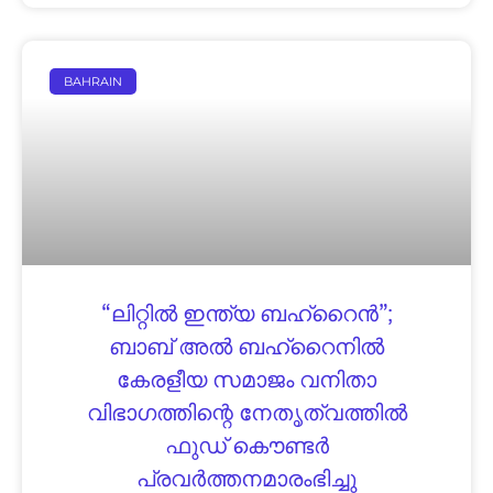
BAHRAIN
“ലിറ്റിൽ ഇന്ത്യ ബഹ്‌റൈൻ”;
ബാബ് അൽ ബഹ്‌റൈനിൽ
കേരളീയ സമാജം വനിതാ
വിഭാഗത്തിന്റെ നേതൃത്വത്തിൽ
ഫുഡ് കൌണ്ടർ
പ്രവർത്തനമാരംഭിച്ചു