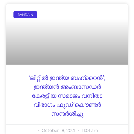
BAHRAIN
‘ലിറ്റിൽ ഇന്ത്യ ബഹ്‌റൈൻ’;
ഇന്ത്യൻ അംബാസഡർ
കേരളീയ സമാജം വനിതാ
വിഭാഗം ഫുഡ് കൌണ്ടർ
സന്ദർശിച്ചു
October 18, 2021
11:01 am