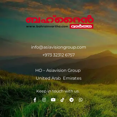
info@asiavisiongroup.com
+973 32312 6757
HO – Asiavision Group
United Arab Emirates
Keep in touch with us.