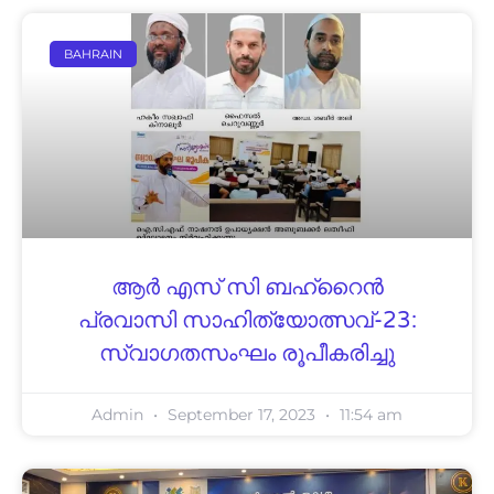
BAHRAIN
ആർ എസ് സി ബഹ്‌റൈൻ
പ്രവാസി സാഹിത്യോത്സവ്-23:
സ്വാഗതസംഘം രൂപീകരിച്ചു
Admin
September 17, 2023
11:54 am