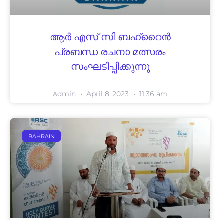
ആർ എസ് സി ബഹ്‌റൈൻ
പ്രബന്ധ രചനാ മത്സരം
സംഘടിപ്പിക്കുന്നു
Admin
April 8, 2023
11:36 am
BAHRAIN