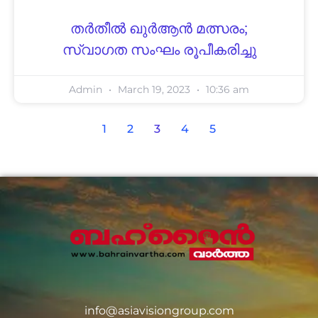
തർതീൽ ഖുർആൻ മത്സരം;
സ്വാഗത സംഘം രൂപീകരിച്ചു
Admin
March 19, 2023
10:36 am
1
2
3
4
5
info@asiavisiongroup.com