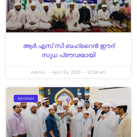
ആർ എസ് സി ബഹ്റൈൻ ഈദ്
സുധ പ്രൗഢമായി
Admin
April 24, 2023
10:38 am
BAHRAIN