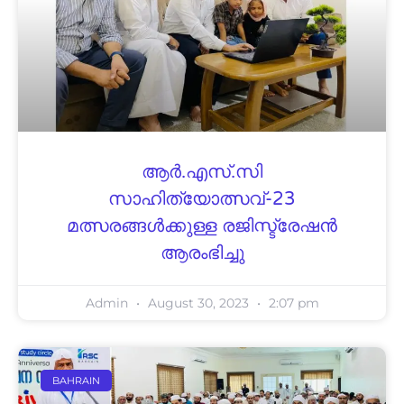
ആർ.എസ്.സി
സാഹിത്യോത്സവ്-23
മത്സരങ്ങൾക്കുള്ള രജിസ്ട്രേഷൻ
ആരംഭിച്ചു
Admin
August 30, 2023
2:07 pm
BAHRAIN