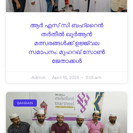
ആർ എസ് സി ബഹ്റൈൻ
തർതീൽ ഖുർആൻ
മത്സരങ്ങൾക്ക് ഉജ്ജ്വല
സമാപനം: മുഹറഖ് സോൺ
ജേതാക്കൾ
Admin
April 16, 2023
11:01 am
BAHRAIN