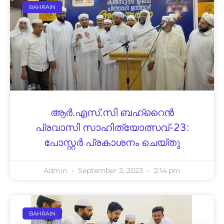
BAHRAIN
ആർ.എസ്.സി ബഹ്‌റൈൻ
പ്രവാസി സാഹിത്യോത്സവ്-23:
പോസ്റ്റർ പ്രകാശനം ചെയ്തു
Admin
September 3, 2023
2:14 pm
BAHRAIN