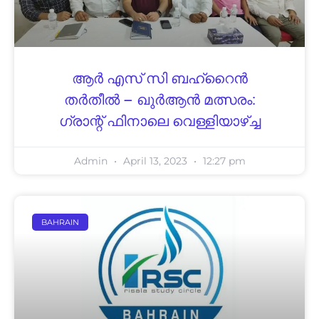
ആർ എസ് സി ബഹ്‌റൈൻ
തർതീൽ – ഖുർആൻ മത്സരം:
ഗ്രാന്റ് ഫിനാലെ വെള്ളിയാഴ്ച്ച
Admin
April 13, 2023
12:27 pm
BAHRAIN