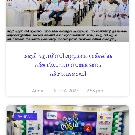
ആർ എസ് സി മുപ്പതാം വർഷിക
പ്രഖ്യാപന സമ്മേളനം
പ്രൗഢമായി
Admin
June 4, 2023
12:53 pm
BAHRAIN