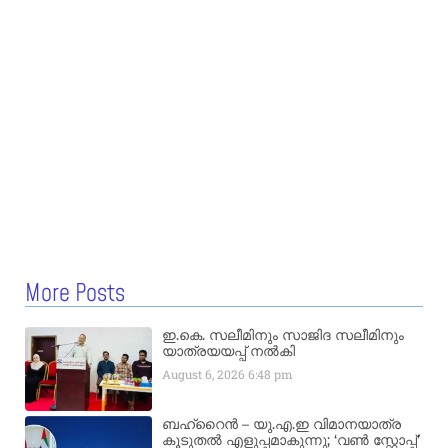
More Posts
ഇ.കെ. സലീമിനും സാജിദ സലീമിനും
യാത്രയയപ്പ് നൽകി
August 6, 2026
6:48 pm
ബഹ്‌റൈൻ – യു.എ.ഇ വിമാനയാത്ര
കൂടുതൽ എളുപ്പമാകുന്നു; ‘വൺ സ്റ്റോപ്പ്’