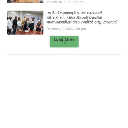
March 26, 2026
2:39 pm
ഗൾഫ് മലയാളി ഫെഡറേഷൻ
ജി.സി.സി. പ്രസിഡന്റ് ബഷീർ
അമ്പലായിക്ക് ദോഹയിൽ സ്നേഹാദരവ്
February 2, 2026
2:50 pm
Load More