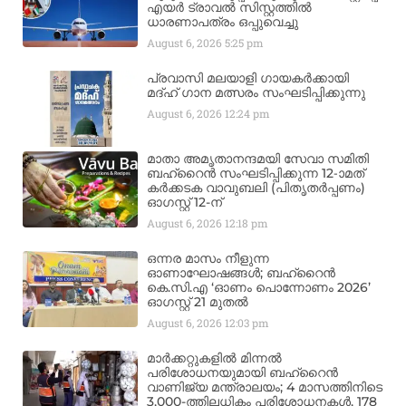
എയർ ട്രാവൽ സിസ്റ്റത്തിൽ
ധാരണാപത്രം ഒപ്പുവെച്ചു
August 6, 2026
5:25 pm
പ്രവാസി മലയാളി ഗായകർക്കായി
മദ്ഹ് ഗാന മത്സരം സംഘടിപ്പിക്കുന്നു
August 6, 2026
12:24 pm
മാതാ അമൃതാനന്ദമയി സേവാ സമിതി
ബഹ്‌റൈൻ സംഘടിപ്പിക്കുന്ന 12-ാമത്
കർക്കടക വാവുബലി (പിതൃതർപ്പണം)
ഓഗസ്റ്റ് 12-ന്
August 6, 2026
12:18 pm
ഒന്നര മാസം നീളുന്ന
ഓണാഘോഷങ്ങൾ; ബഹ്‌റൈൻ
കെ.സി.എ ‘ഓണം പൊന്നോണം 2026’
ഓഗസ്റ്റ് 21 മുതൽ
August 6, 2026
12:03 pm
മാർക്കറ്റുകളിൽ മിന്നൽ
പരിശോധനയുമായി ബഹ്‌റൈൻ
വാണിജ്യ മന്ത്രാലയം; 4 മാസത്തിനിടെ
3,000-ത്തിലധികം പരിശോധനകൾ, 178