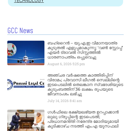
TECHNOLOGY
GCC News
ബഹ്‌റൈൻ – യു.എ.ഇ വിമാനയാത്ര
കൂടുതൽ എളുപ്പമാകുന്നു; ‘വൺ സ്റ്റോപ്പ്’
എയർ ട്രാവൽ സിസ്റ്റത്തിൽ
ധാരണാപത്രം ഒപ്പുവെച്ചു
August 6, 2026
5:25 pm
അഞ്ചര വർഷത്തെ കാത്തിരിപ്പിന്
വിരാമം; പ്രവാസി ലീഗൽ സെല്ലിന്റെ
ഇടപെടലിൽ തെലങ്കാന സ്വദേശിയുടെ
കുടുംബത്തിന് 36 ലക്ഷം രൂപയുടെ
ജീവനാംശം ലഭിച്ചു
July 14, 2026
8:41 am
ഗൾഫിലെ ഭക്ഷ്യലഭ്യത ഉറപ്പാക്കാൻ
ലുലു ഗ്രൂപ്പിന്റെ ഇടപെടൽ;
പ്രധാനമന്ത്രി നരേന്ദ്ര മോദിയുമായി
കൂടിക്കാഴ്ച നടത്തി എം.എ യൂസഫലി