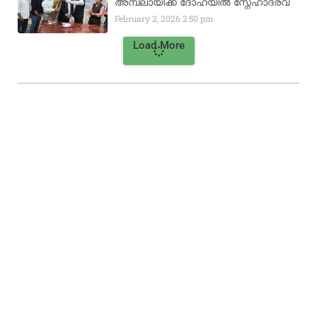
അമ്പലായിക്ക് ദോഹയിൽ സ്നേഹാദരവ്
February 2, 2026
2:50 pm
Load More