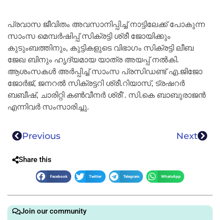
പ്രവാസ ജീവിതം അവസാനിപ്പിച്ച് നാട്ടിലേക്ക് പോകുന്ന
സാംസ മെമ്പർഷിപ്പ് സിക്രട്ടി ശ്രീ ജോയിക്കും
കുടുംബത്തിനും, കുട്ടികളുടെ വിഭാഗം സിക്രട്ടി ലീബ
ജേഖ ബിനും ഹൃദ്യമായ യാത്ര അയപ്പ് നൽകി.
ആശംസകൾ അർപ്പിച്ച്‌ സാംസ പ്രസിഡണ്ട് എ.ജിജോ
ജോർജ്, ജനറൽ സിക്രട്ടറി ശ്രീ.റിയാസ്, ട്രഷറർ
ബബീഷ്, ചാരിറ്റി കൺവീനർ ശ്രീ’. സി.കെ ബാബുരാജൻ
എന്നിവർ സംസാരിച്ചു.
Previous
Next
Share this
Facebook
Twitter
Telegram
WhatsApp
Join our community