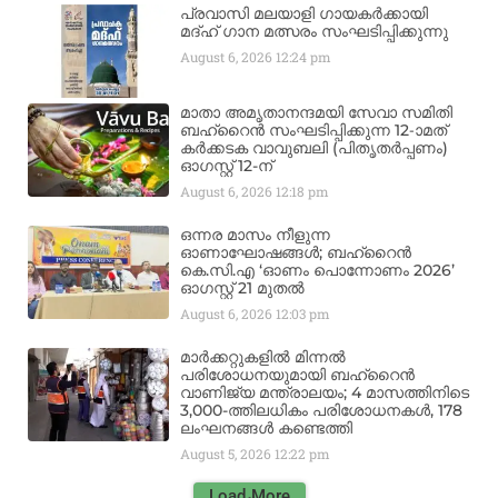
പ്രവാസി മലയാളി ഗായകർക്കായി
മദ്ഹ് ഗാന മത്സരം സംഘടിപ്പിക്കുന്നു
August 6, 2026
12:24 pm
മാതാ അമൃതാനന്ദമയി സേവാ സമിതി
ബഹ്‌റൈൻ സംഘടിപ്പിക്കുന്ന 12-ാമത്
കർക്കടക വാവുബലി (പിതൃതർപ്പണം)
ഓഗസ്റ്റ് 12-ന്
August 6, 2026
12:18 pm
ഒന്നര മാസം നീളുന്ന
ഓണാഘോഷങ്ങൾ; ബഹ്‌റൈൻ
കെ.സി.എ ‘ഓണം പൊന്നോണം 2026’
ഓഗസ്റ്റ് 21 മുതൽ
August 6, 2026
12:03 pm
മാർക്കറ്റുകളിൽ മിന്നൽ
പരിശോധനയുമായി ബഹ്‌റൈൻ
വാണിജ്യ മന്ത്രാലയം; 4 മാസത്തിനിടെ
3,000-ത്തിലധികം പരിശോധനകൾ, 178
ലംഘനങ്ങൾ കണ്ടെത്തി
August 5, 2026
12:22 pm
Load More