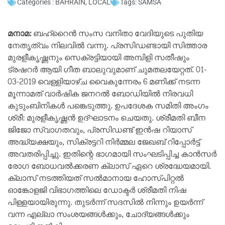
Categories :
BAHRAIN
,
LOCAL
Tags:
SAMSA
മനാമ:
ബഹ്‌റൈൻ സംസ വനിതാ വേദിയുടെ പുതിയ
നേതൃത്വം നിലവിൽ വന്നു. പ്രസിഡണ്ടായി സിത്താര
മുരളീകൃഷ്ണനും സെക്രട്ടിയായി അമ്പിളി സതീഷും
ട്രഷറർ ആയി ഗീത ബാലുവുമാണ് ചുമതലയേറ്റത്. 01-
03-2019 വെള്ളിയാഴ്ച വൈകുന്നേരം 6 മണിക്ക് നടന്ന
മൂന്നാമത് വാർഷിക ജനറൽ ബോഡിയിൽ നിരവധി
കുടുംബിനികൾ പങ്കെടുത്തു. ഉപദേശക സമിതി അംഗം
ശ്രീ: മുരളീകൃഷ്ണൻ ഉദ്ഘാടനം ചെയതു. ശ്രീമതി ബീന
ജിജോ സ്വാഗതവും, പ്രസിഡണ്ട് ഇൻഷ റിയാസ്
അദ്ധ്യക്ഷയും, സിക്രട്ടറി നിർമ്മല ജേഖബ് റിപ്പോർട്ട്
അവതരിപ്പിച്ചു. ഇതിന്റെ ഭാഗമായി സംഘടിപ്പിച്ച കാൻസർ
രോഗ ബോധവൽക്കരണ ക്ലാസ് ഏറെ ശ്രദ്ധേയമായി.
ക്ലാസ് നടത്തിയത് സൽമാനായ ഹോസ്പിറ്റൽ
ഓങ്കോളജി വിഭാഗത്തിലെ ഡോക്ടർ ശ്രീമതി നിഷ
പിള്ളയായിരുന്നു. തുടർന്ന് സദസിൽ നിന്നും ഉയർന്ന്
വന്ന എല്ലാ സംശയങ്ങൾക്കും, ചോദ്യങ്ങൾക്കും