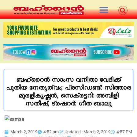
ബഹ്‌റൈൻ സാംസ വനിതാ വേദിക്ക്
പുതിയ നേതൃത്വം; പ്രസിഡണ്ട്: സിത്താര
മുരളീകൃഷ്ണൻ, സെക്രട്ടറി: അമ്പിളി
സതീഷ്, ട്രഷറർ: ഗീത ബാലു
March 2, 2019
4:52 pm
Updated : March 2, 2019
4:57 PM