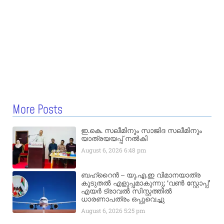
More Posts
ഇ.കെ. സലീമിനും സാജിദ സലീമിനും
യാത്രയയപ്പ് നൽകി
August 6, 2026
6:48 pm
ബഹ്‌റൈൻ – യു.എ.ഇ വിമാനയാത്ര
കൂടുതൽ എളുപ്പമാകുന്നു; ‘വൺ സ്റ്റോപ്പ്’
എയർ ട്രാവൽ സിസ്റ്റത്തിൽ
ധാരണാപത്രം ഒപ്പുവെച്ചു
August 6, 2026
5:25 pm