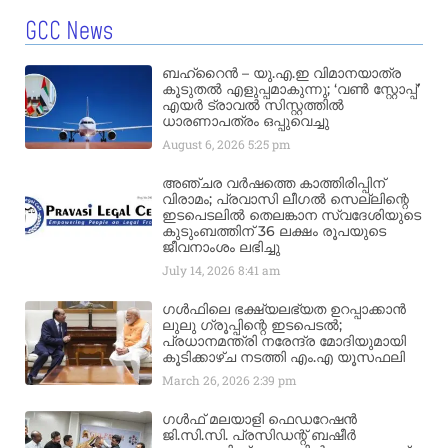
GCC News
ബഹ്‌റൈൻ – യു.എ.ഇ വിമാനയാത്ര
കൂടുതൽ എളുപ്പമാകുന്നു; ‘വൺ സ്റ്റോപ്പ്’
എയർ ട്രാവൽ സിസ്റ്റത്തിൽ
ധാരണാപത്രം ഒപ്പുവെച്ചു
August 6, 2026
5:25 pm
അഞ്ചര വർഷത്തെ കാത്തിരിപ്പിന്
വിരാമം; പ്രവാസി ലീഗൽ സെല്ലിന്റെ
ഇടപെടലിൽ തെലങ്കാന സ്വദേശിയുടെ
കുടുംബത്തിന് 36 ലക്ഷം രൂപയുടെ
ജീവനാംശം ലഭിച്ചു
July 14, 2026
8:41 am
ഗൾഫിലെ ഭക്ഷ്യലഭ്യത ഉറപ്പാക്കാൻ
ലുലു ഗ്രൂപ്പിന്റെ ഇടപെടൽ;
പ്രധാനമന്ത്രി നരേന്ദ്ര മോദിയുമായി
കൂടിക്കാഴ്ച നടത്തി എം.എ യൂസഫലി
March 26, 2026
2:39 pm
ഗൾഫ് മലയാളി ഫെഡറേഷൻ
ജി.സി.സി. പ്രസിഡന്റ് ബഷീർ