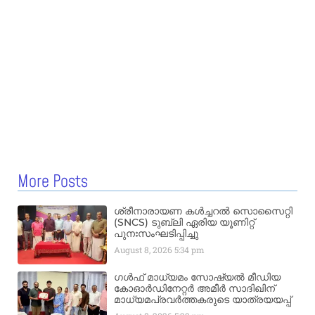
More Posts
ശ്രീനാരായണ കൾച്ചറൽ സൊസൈറ്റി
(SNCS) ടുബ്ലി ഏരിയ യൂണിറ്റ്
പുനഃസംഘടിപ്പിച്ചു
August 8, 2026
5:34 pm
ഗൾഫ് മാധ്യമം സോഷ്യൽ മീഡിയ
കോഓർഡിനേറ്റർ അമീർ സാദിഖിന്
മാധ്യമപ്രവർത്തകരുടെ യാത്രയയപ്പ്