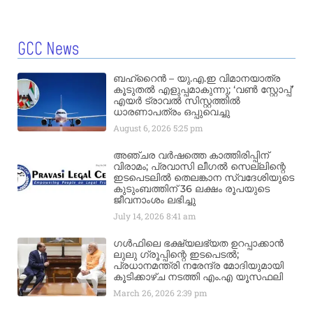
GCC News
ബഹ്‌റൈൻ – യു.എ.ഇ വിമാനയാത്ര
കൂടുതൽ എളുപ്പമാകുന്നു; ‘വൺ സ്റ്റോപ്പ്’
എയർ ട്രാവൽ സിസ്റ്റത്തിൽ
ധാരണാപത്രം ഒപ്പുവെച്ചു
August 6, 2026
5:25 pm
അഞ്ചര വർഷത്തെ കാത്തിരിപ്പിന്
വിരാമം; പ്രവാസി ലീഗൽ സെല്ലിന്റെ
ഇടപെടലിൽ തെലങ്കാന സ്വദേശിയുടെ
കുടുംബത്തിന് 36 ലക്ഷം രൂപയുടെ
ജീവനാംശം ലഭിച്ചു
July 14, 2026
8:41 am
ഗൾഫിലെ ഭക്ഷ്യലഭ്യത ഉറപ്പാക്കാൻ
ലുലു ഗ്രൂപ്പിന്റെ ഇടപെടൽ;
പ്രധാനമന്ത്രി നരേന്ദ്ര മോദിയുമായി
കൂടിക്കാഴ്ച നടത്തി എം.എ യൂസഫലി
March 26, 2026
2:39 pm