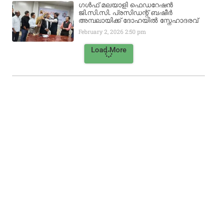
ഗൾഫ് മലയാളി ഫെഡറേഷൻ
ജി.സി.സി. പ്രസിഡന്റ് ബഷീർ
അമ്പലായിക്ക് ദോഹയിൽ സ്നേഹാദരവ്
February 2, 2026
2:50 pm
Load More