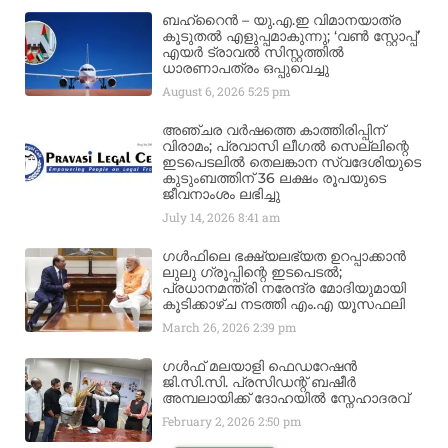
ബഹ്‌റൈൻ – യു.എ.ഇ വിമാനയാത്ര
കൂടുതൽ എളുപ്പമാകുന്നു; ‘വൺ സ്റ്റോപ്പ്’
എയർ ട്രാവൽ സിസ്റ്റത്തിൽ
ധാരണാപത്രം ഒപ്പുവെച്ചു
August 6, 2026
5:25 pm
അഞ്ചര വർഷത്തെ കാത്തിരിപ്പിന്
വിരാമം; പ്രവാസി ലീഗൽ സെല്ലിന്റെ
ഇടപെടലിൽ തെലങ്കാന സ്വദേശിയുടെ
കുടുംബത്തിന് 36 ലക്ഷം രൂപയുടെ
ജീവനാംശം ലഭിച്ചു
July 14, 2026
8:41 am
ഗൾഫിലെ ഭക്ഷ്യലഭ്യത ഉറപ്പാക്കാൻ
ലുലു ഗ്രൂപ്പിന്റെ ഇടപെടൽ;
പ്രധാനമന്ത്രി നരേന്ദ്ര മോദിയുമായി
കൂടിക്കാഴ്ച നടത്തി എം.എ യൂസഫലി
March 26, 2026
2:39 pm
ഗൾഫ് മലയാളി ഫെഡറേഷൻ
ജി.സി.സി. പ്രസിഡന്റ് ബഷീർ
അമ്പലായിക്ക് ദോഹയിൽ സ്നേഹാദരവ്
February 2, 2026
2:50 pm