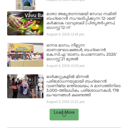
മാതാ അമൃതാനന്ദമയി സേവാ സമിതി
ബഹ്‌റൈൻ സംഘടിപ്പിക്കുന്ന 12-ാമത്
കർക്കടക വാവുബലി (പിതൃതർപ്പണം)
ഓഗസ്റ്റ് 12-ന്
August 6, 2026
12:18 pm
ഒന്നര മാസം നീളുന്ന
ഓണാഘോഷങ്ങൾ; ബഹ്‌റൈൻ
കെ.സി.എ ‘ഓണം പൊന്നോണം 2026’
ഓഗസ്റ്റ് 21 മുതൽ
August 6, 2026
12:03 pm
മാർക്കറ്റുകളിൽ മിന്നൽ
പരിശോധനയുമായി ബഹ്‌റൈൻ
വാണിജ്യ മന്ത്രാലയം; 4 മാസത്തിനിടെ
3,000-ത്തിലധികം പരിശോധനകൾ, 178
ലംഘനങ്ങൾ കണ്ടെത്തി
August 5, 2026
12:22 pm
Load More