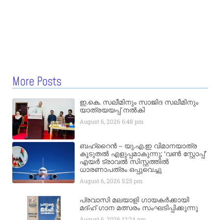
More Posts
ഇ.കെ. സലീമിനും സാജിദ സലീമിനും
യാത്രയയപ്പ് നൽകി
August 6, 2026
6:48 pm
ബഹ്‌റൈൻ – യു.എ.ഇ വിമാനയാത്ര
കൂടുതൽ എളുപ്പമാകുന്നു; ‘വൺ സ്റ്റോപ്പ്’
എയർ ട്രാവൽ സിസ്റ്റത്തിൽ
ധാരണാപത്രം ഒപ്പുവെച്ചു
August 6, 2026
5:25 pm
പ്രവാസി മലയാളി ഗായകർക്കായി
മദ്ഹ് ഗാന മത്സരം സംഘടിപ്പിക്കുന്നു
August 6, 2026
12:24 pm