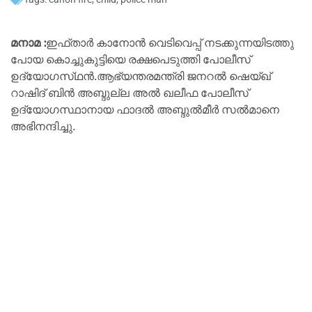
മനാമ :
ഇഫ്താർ കാനോൻ വെടിവെപ്പ് നടക്കുന്നയിടത്തു
പോയ കൊച്ചുകുട്ടിയെ രക്ഷപെടുത്തി പോലീസ്
ഉദ്യോഗസ്‌ഥൻ.ആഭ്യന്തരമന്ത്രി ജനറൽ ഷെയ്ഖ്
റാഷിദ് ബിൻ അബ്ദുല്ല അൽ ഖലീഫ പോലീസ്
ഉദ്യോഗസ്ഥാനായ ഫാദൽ അബ്ദുൽമീർ സൽമാനെ
അഭിനന്ദിച്ചു.