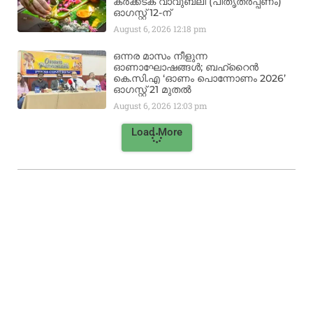
കർക്കടക വാവുബലി (പിതൃതർപ്പണം)
ഓഗസ്റ്റ് 12-ന്
August 6, 2026
12:18 pm
ഒന്നര മാസം നീളുന്ന
ഓണാഘോഷങ്ങൾ; ബഹ്‌റൈൻ
കെ.സി.എ ‘ഓണം പൊന്നോണം 2026’
ഓഗസ്റ്റ് 21 മുതൽ
August 6, 2026
12:03 pm
Load More