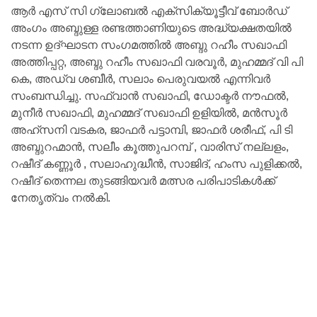
ആർ എസ് സി ഗ്ലോബൽ എക്സിക്യൂട്ടീവ് ബോർഡ്‌
അംഗം അബ്ദുള്ള രണ്ടത്താണിയുടെ അദ്ധ്യക്ഷതയിൽ
നടന്ന ഉദ്ഘാടന സംഗമത്തിൽ അബ്ദു റഹീം സഖാഫി
അത്തിപ്പറ്റ, അബ്ദു റഹീം സഖാഫി വരവൂർ, മുഹമ്മദ് വി പി
കെ, അഡ്വ ശബീർ, സലാം പെരുവയൽ എന്നിവർ
സംബന്ധിച്ചു. സഫ്‌വാൻ സഖാഫി, ഡോക്ടർ നൗഫൽ,
മുനീർ സഖാഫി, മുഹമ്മദ് സഖാഫി ഉളിയിൽ, മൻസൂർ
അഹ്സനി വടകര, ജാഫർ പട്ടാമ്പി, ജാഫർ ശരീഫ്, പി ടി
അബ്ദുറഹ്മാൻ, സലീം കൂത്തുപറമ്പ് , വാരിസ് നല്ലളം,
റഷീദ് കണ്ണൂർ , സലാഹുദ്ധീൻ, സാജിദ്, ഹംസ പുളിക്കൽ,
റഷീദ് തെന്നല തുടങ്ങിയവർ മത്സര പരിപാടികൾക്ക്
നേതൃത്വം നൽകി.