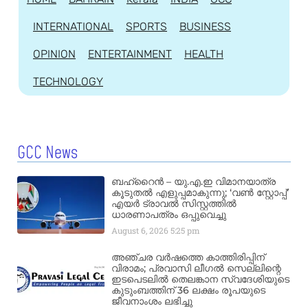
INTERNATIONAL
SPORTS
BUSINESS
OPINION
ENTERTAINMENT
HEALTH
TECHNOLOGY
GCC News
ബഹ്‌റൈൻ – യു.എ.ഇ വിമാനയാത്ര
കൂടുതൽ എളുപ്പമാകുന്നു; ‘വൺ സ്റ്റോപ്പ്’
എയർ ട്രാവൽ സിസ്റ്റത്തിൽ
ധാരണാപത്രം ഒപ്പുവെച്ചു
August 6, 2026
5:25 pm
അഞ്ചര വർഷത്തെ കാത്തിരിപ്പിന്
വിരാമം; പ്രവാസി ലീഗൽ സെല്ലിന്റെ
ഇടപെടലിൽ തെലങ്കാന സ്വദേശിയുടെ
കുടുംബത്തിന് 36 ലക്ഷം രൂപയുടെ
ജീവനാംശം ലഭിച്ചു