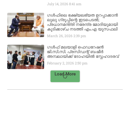
July 14, 2026
8:41 am
ഗൾഫിലെ ഭക്ഷ്യലഭ്യത ഉറപ്പാക്കാൻ
ലുലു ഗ്രൂപ്പിന്റെ ഇടപെടൽ;
പ്രധാനമന്ത്രി നരേന്ദ്ര മോദിയുമായി
കൂടിക്കാഴ്ച നടത്തി എം.എ യൂസഫലി
March 26, 2026
2:39 pm
ഗൾഫ് മലയാളി ഫെഡറേഷൻ
ജി.സി.സി. പ്രസിഡന്റ് ബഷീർ
അമ്പലായിക്ക് ദോഹയിൽ സ്നേഹാദരവ്
February 2, 2026
2:50 pm
Load More