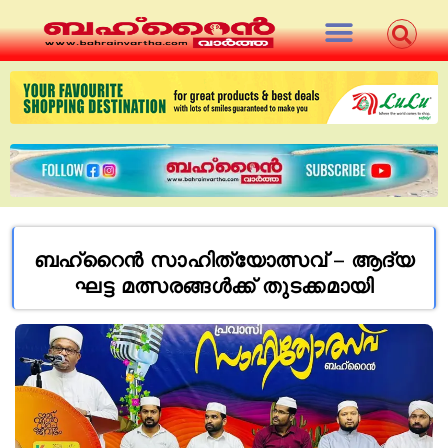
ബഹ്റൈൻ സാഹിത്യോത്സവ് – ആദ്യ
ഘട്ട മത്സരങ്ങൾക്ക്‌ തുടക്കമായി