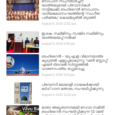
സോപാന സംഗീതാർച്ചന
യാത്രയുമായി പ്രവാസികൾ
നാട്ടിലേക്ക്; ബഹ്‌റൈൻ സോപാനം
വാദ്യകലാസംഘത്തിന്റെ ‘സംഗീത
പരിക്രമം’ കൊല്ലൂരിൽ തുടങ്ങി
August 8, 2026
12:52 pm
ഇ.കെ. സലീമിനും സാജിദ സലീമിനും
യാത്രയയപ്പ് നൽകി
August 6, 2026
6:48 pm
ബഹ്‌റൈൻ – യു.എ.ഇ വിമാനയാത്ര
കൂടുതൽ എളുപ്പമാകുന്നു; ‘വൺ സ്റ്റോപ്പ്’
എയർ ട്രാവൽ സിസ്റ്റത്തിൽ
ധാരണാപത്രം ഒപ്പുവെച്ചു
August 6, 2026
5:25 pm
പ്രവാസി മലയാളി ഗായകർക്കായി
മദ്ഹ് ഗാന മത്സരം സംഘടിപ്പിക്കുന്നു
August 6, 2026
12:24 pm
മാതാ അമൃതാനന്ദമയി സേവാ സമിതി
ബഹ്‌റൈൻ സംഘടിപ്പിക്കുന്ന 12-ാമത്