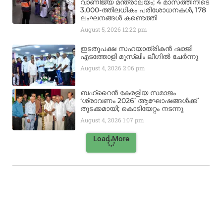
വാണിജ്യ മന്ത്രാലയം; 4 മാസത്തിനിടെ
3,000-ത്തിലധികം പരിശോധനകൾ, 178
ലംഘനങ്ങൾ കണ്ടെത്തി
August 5, 2026
12:22 pm
ഇടതുപക്ഷ സഹയാത്രികൻ ഷാജി
എടത്തോളി മുസ്‌ലിം ലീഗിൽ ചേർന്നു
August 4, 2026
2:06 pm
ബഹ്‌റൈൻ കേരളീയ സമാജം
‘ശ്രാവണം 2026’ ആഘോഷങ്ങൾക്ക്
തുടക്കമായി; കൊടിയേറ്റം നടന്നു
August 4, 2026
1:07 pm
Load More