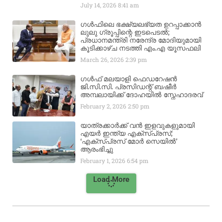
July 14, 2026
8:41 am
ഗൾഫിലെ ഭക്ഷ്യലഭ്യത ഉറപ്പാക്കാൻ
ലുലു ഗ്രൂപ്പിന്റെ ഇടപെടൽ;
പ്രധാനമന്ത്രി നരേന്ദ്ര മോദിയുമായി
കൂടിക്കാഴ്ച നടത്തി എം.എ യൂസഫലി
March 26, 2026
2:39 pm
ഗൾഫ് മലയാളി ഫെഡറേഷൻ
ജി.സി.സി. പ്രസിഡന്റ് ബഷീർ
അമ്പലായിക്ക് ദോഹയിൽ സ്നേഹാദരവ്
February 2, 2026
2:50 pm
യാത്രക്കാർക്ക് വൻ ഇളവുകളുമായി
എയർ ഇന്ത്യ എക്സ്പ്രസ്;
‘എക്സ്പ്രസ് മോർ സെയിൽ’
ആരംഭിച്ചു
February 1, 2026
6:54 pm
Load More