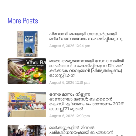
More Posts
പ്രവാസി മലയാളി ഗായകർക്കായി
മദ്ഹ് ഗാന മത്സരം സംഘടിപ്പിക്കുന്നു
August 6, 2026
12:24 pm
മാതാ അമൃതാനന്ദമയി സേവാ സമിതി
ബഹ്‌റൈൻ സംഘടിപ്പിക്കുന്ന 12-ാമത്
കർക്കടക വാവുബലി (പിതൃതർപ്പണം)
ഓഗസ്റ്റ് 12-ന്
August 6, 2026
12:18 pm
ഒന്നര മാസം നീളുന്ന
ഓണാഘോഷങ്ങൾ; ബഹ്‌റൈൻ
കെ.സി.എ ‘ഓണം പൊന്നോണം 2026’
ഓഗസ്റ്റ് 21 മുതൽ
August 6, 2026
12:03 pm
മാർക്കറ്റുകളിൽ മിന്നൽ
പരിശോധനയുമായി ബഹ്‌റൈൻ