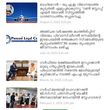
ബഹ്‌റൈൻ – യു.എ.ഇ വിമാനയാത്ര
കൂടുതൽ എളുപ്പമാകുന്നു; ‘വൺ സ്റ്റോപ്പ്’
എയർ ട്രാവൽ സിസ്റ്റത്തിൽ
ധാരണാപത്രം ഒപ്പുവെച്ചു
August 6, 2026
5:25 pm
അഞ്ചര വർഷത്തെ കാത്തിരിപ്പിന്
വിരാമം; പ്രവാസി ലീഗൽ സെല്ലിന്റെ
ഇടപെടലിൽ തെലങ്കാന സ്വദേശിയുടെ
കുടുംബത്തിന് 36 ലക്ഷം രൂപയുടെ
ജീവനാംശം ലഭിച്ചു
July 14, 2026
8:41 am
ഗൾഫിലെ ഭക്ഷ്യലഭ്യത ഉറപ്പാക്കാൻ
ലുലു ഗ്രൂപ്പിന്റെ ഇടപെടൽ;
പ്രധാനമന്ത്രി നരേന്ദ്ര മോദിയുമായി
കൂടിക്കാഴ്ച നടത്തി എം.എ യൂസഫലി
March 26, 2026
2:39 pm
ഗൾഫ് മലയാളി ഫെഡറേഷൻ
ജി.സി.സി. പ്രസിഡന്റ് ബഷീർ
അമ്പലായിക്ക് ദോഹയിൽ സ്നേഹാദരവ്
February 2, 2026
2:50 pm