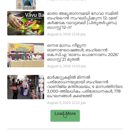
മാതാ അമൃതാനന്ദമയി സേവാ സമിതി
ബഹ്‌റൈൻ സംഘടിപ്പിക്കുന്ന 12-ാമത്
കർക്കടക വാവുബലി (പിതൃതർപ്പണം)
ഓഗസ്റ്റ് 12-ന്
August 6, 2026
12:18 pm
ഒന്നര മാസം നീളുന്ന
ഓണാഘോഷങ്ങൾ; ബഹ്‌റൈൻ
കെ.സി.എ ‘ഓണം പൊന്നോണം 2026’
ഓഗസ്റ്റ് 21 മുതൽ
August 6, 2026
12:03 pm
മാർക്കറ്റുകളിൽ മിന്നൽ
പരിശോധനയുമായി ബഹ്‌റൈൻ
വാണിജ്യ മന്ത്രാലയം; 4 മാസത്തിനിടെ
3,000-ത്തിലധികം പരിശോധനകൾ, 178
ലംഘനങ്ങൾ കണ്ടെത്തി
August 5, 2026
12:22 pm
Load More