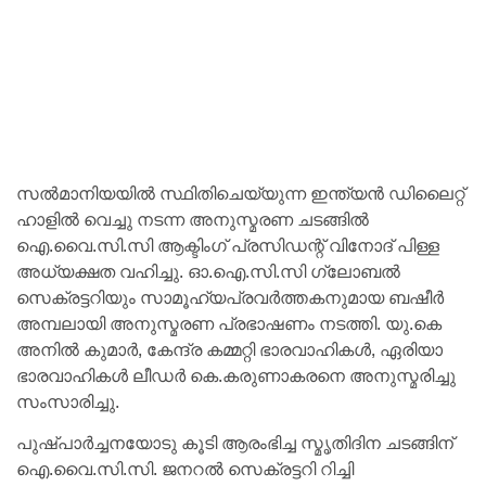
സൽമാനിയയിൽ സ്ഥിതിചെയ്യുന്ന ഇന്ത്യൻ ഡിലൈറ്റ്
ഹാളിൽ വെച്ചു നടന്ന അനുസ്മരണ ചടങ്ങിൽ
ഐ.വൈ.സി.സി ആക്ടിംഗ് പ്രസിഡന്റ് വിനോദ് പിള്ള
അധ്യക്ഷത വഹിച്ചു. ഓ.ഐ.സി.സി ഗ്ലോബല്‍
സെക്രട്ടറിയും സാമൂഹ്യപ്രവര്‍ത്തകനുമായ ബഷീര്‍
അമ്പലായി അനുസ്മരണ പ്രഭാഷണം നടത്തി. യു.കെ
അനിൽ കുമാർ, കേന്ദ്ര കമ്മറ്റി ഭാരവാഹികൾ, ഏരിയാ
ഭാരവാഹികൾ ലീഡർ കെ.കരുണാകരനെ അനുസ്മരിച്ചു
സംസാരിച്ചു.
പുഷ്പാർച്ചനയോടു കൂടി ആരംഭിച്ച സ്മൃതിദിന ചടങ്ങിന്
ഐ.വൈ.സി.സി. ജനറൽ സെക്രട്ടറി റിച്ചി