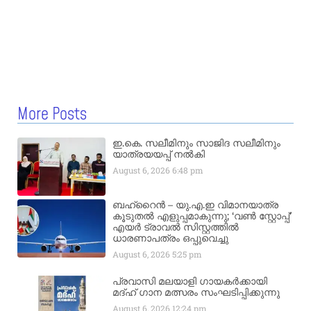
More Posts
ഇ.കെ. സലീമിനും സാജിദ സലീമിനും
യാത്രയയപ്പ് നൽകി
August 6, 2026
6:48 pm
ബഹ്‌റൈൻ – യു.എ.ഇ വിമാനയാത്ര
കൂടുതൽ എളുപ്പമാകുന്നു; ‘വൺ സ്റ്റോപ്പ്’
എയർ ട്രാവൽ സിസ്റ്റത്തിൽ
ധാരണാപത്രം ഒപ്പുവെച്ചു
August 6, 2026
5:25 pm
പ്രവാസി മലയാളി ഗായകർക്കായി
മദ്ഹ് ഗാന മത്സരം സംഘടിപ്പിക്കുന്നു
August 6, 2026
12:24 pm