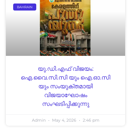
BAHRAIN
യു.ഡി.എഫ് വിജയം:
ഐ.വൈ.സി.സി യും ഐ.ഓ.സി
യും സംയുക്തമായി
വിജയാഘോഷം
സംഘടിപ്പിക്കുന്നു
Admin
May 4, 2026
2:46 pm