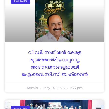
BAHRAIN
വി.ഡി. സതീശൻ കേരള
മുഖ്യമന്ത്രിയാകുന്നു;
അഭിനന്ദനങ്ങളുമായി
ഐ.വൈ.സി.സി ബഹ്‌റൈൻ
Admin
May 14, 2026
1:33 pm
BAHRAIN