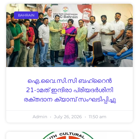
BAHRAIN
ഐ.വൈ.സി.സി ബഹ്‌റൈൻ
21-ാമത് ഇന്ദിരാ പ്രിയദർശിനി
രക്തദാന ക്യാമ്പ് സംഘടിപ്പിച്ചു
Admin
July 26, 2026
11:50 am