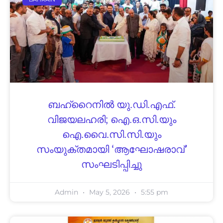
ബഹ്‌റൈനിൽ യു.ഡി.എഫ്.
വിജയലഹരി; ഐ.ഒ.സി.യും
ഐ.വൈ.സി.സി.യും
സംയുക്തമായി ‘ആഘോഷരാവ്’
സംഘടിപ്പിച്ചു
Admin
May 5, 2026
5:55 pm