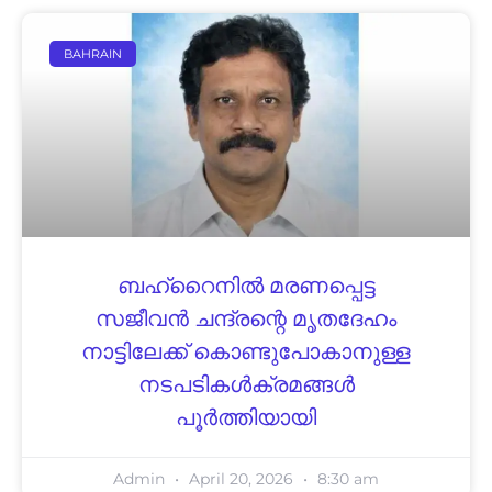
BAHRAIN
ബഹ്‌റൈനിൽ മരണപ്പെട്ട
സജീവൻ ചന്ദ്രന്റെ മൃതദേഹം
നാട്ടിലേക്ക് കൊണ്ടുപോകാനുള്ള
നടപടികൾക്രമങ്ങൾ
പൂർത്തിയായി
Admin
April 20, 2026
8:30 am