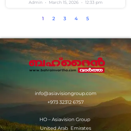
Admin
March 15, 2026
12:33 pm
1
2
3
4
5
info@asiavisiongroup.com
+973 32312 6757
HO – Asiavision Group
United Arab Emirates