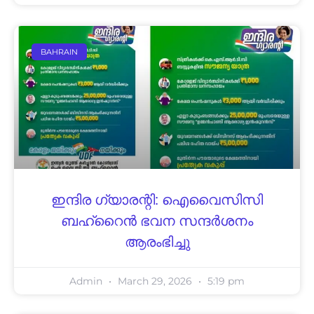
BAHRAIN
ഇന്ദിര ഗ്യാരന്റി: ഐവൈസിസി
ബഹ്റൈന്‍ ഭവന സന്ദര്‍ശനം
ആരംഭിച്ചു
Admin
March 29, 2026
5:19 pm