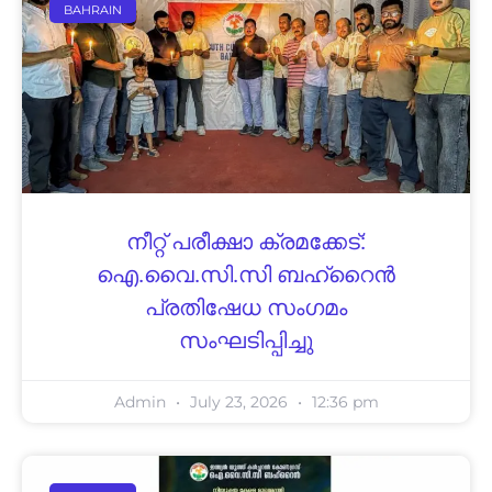
BAHRAIN
നീറ്റ് പരീക്ഷാ ക്രമക്കേട്:
ഐ.വൈ.സി.സി ബഹ്‌റൈൻ
പ്രതിഷേധ സംഗമം
സംഘടിപ്പിച്ചു
Admin
July 23, 2026
12:36 pm