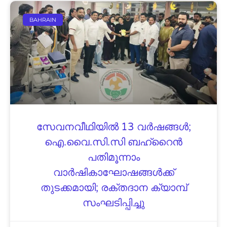
BAHRAIN
സേവനവീഥിയിൽ 13 വർഷങ്ങൾ;
ഐ.വൈ.സി.സി ബഹ്‌റൈൻ
പതിമൂന്നാം
വാർഷികാഘോഷങ്ങൾക്ക്
തുടക്കമായി; രക്തദാന ക്യാമ്പ്
സംഘടിപ്പിച്ചു