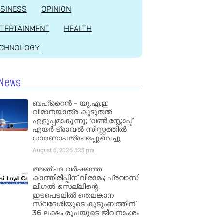
SINESS
OPINION
TERTAINMENT
HEALTH
ECHNOLOGY
News
ബഹ്‌റൈൻ – യു.എ.ഇ
വിമാനയാത്ര കൂടുതൽ
എളുപ്പമാകുന്നു; ‘വൺ സ്റ്റോപ്പ്’
എയർ ട്രാവൽ സിസ്റ്റത്തിൽ
ധാരണാപത്രം ഒപ്പുവെച്ചു
August 6, 2026
5:25 pm
അഞ്ചര വർഷത്തെ
കാത്തിരിപ്പിന് വിരാമം; പ്രവാസി
ലീഗൽ സെല്ലിന്റെ
ഇടപെടലിൽ തെലങ്കാന
സ്വദേശിയുടെ കുടുംബത്തിന്
36 ലക്ഷം രൂപയുടെ ജീവനാംശം