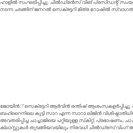
ഹാളില്‍ സംഘടിപ്പിച്ചു. ചില്‍ഡ്രന്‍സ് വിങ് പ്രസിഡന്റ് സ
നടന്ന ചടങ്ങിന് ജനറല്‍ സെക്രട്ടറി മിത്ര റോഷില്‍ സ്വാഗതവ
ജോയിന്‍് സെക്രട്ടറി ആര്‍വിന്‍ രന്തിഷ് ആശംസകളര്‍പ്പിച്
ബഹ്‌റൈനിലെ കുട്ടി സാറ എന്ന സാറാ ലിജിന്‍ വിശിഷ്ഠാതിധിയാ
അവതരിപ്പിച്ച ചാച്ചാജിയെ പറ്റിയുള്ള സ്‌കിറ്റ്, പ്രഭാഷണം, ചാച്
ക്ലാസ്സുകള്‍ തുടങ്ങിയവയിലും നിരവധി ചില്‍ഡ്രസ് വിംഗ് അം