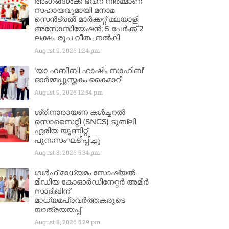
അംഗങ്ങൾക്ക് ഭവന നിർമ്മാണ
സഹായവുമായി മനാമ
സെൻട്രൽ മാർക്കറ്റ് മലയാളി
അസോസിയേഷൻ; 5 പേർക്ക് 2
ലക്ഷം രൂപ വീതം നൽകി
August 9, 2026
1:24 pm
‘യാ ഹബീബി ഹാഷിം സാഹിബ്’
ഓർമ്മപ്പുസ്തകം കൈമാറി
August 9, 2026
12:54 pm
ശ്രീനാരായണ കൾച്ചറൽ
സൊസൈറ്റി (SNCS) ടുബ്ലി
ഏരിയ യൂണിറ്റ്
പുനഃസംഘടിപ്പിച്ചു
August 8, 2026
5:34 pm
ഗൾഫ് മാധ്യമം സോഷ്യൽ
മീഡിയ കോഓർഡിനേറ്റർ അമീർ
സാദിഖിന്
മാധ്യമപ്രവർത്തകരുടെ
യാത്രയയപ്പ്
August 8, 2026
5:29 pm