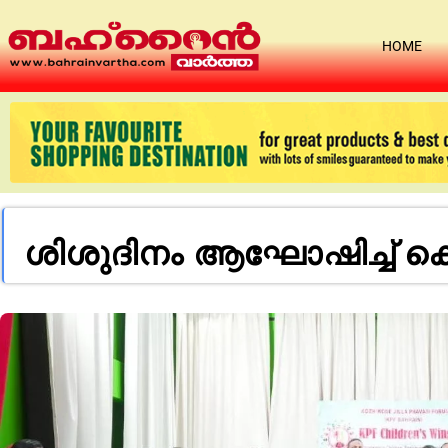
HOME
ശിശുദിനം ആഘോഷിച്ച് കെപ