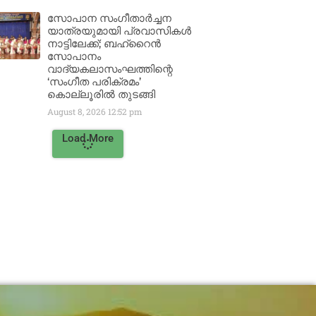
സോപാന സംഗീതാർച്ചന
യാത്രയുമായി പ്രവാസികൾ
നാട്ടിലേക്ക്; ബഹ്‌റൈൻ
സോപാനം
വാദ്യകലാസംഘത്തിന്റെ
‘സംഗീത പരിക്രമം’
കൊല്ലൂരിൽ തുടങ്ങി
August 8, 2026
12:52 pm
Load More