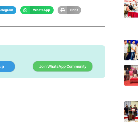
Telegram
WhatsApp
Print
up
Join WhatsApp Community