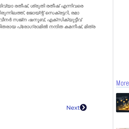
ത ദിവ്യാ രതീഷ്, ശ്രുതി രതീഷ് എന്നിവരെ
ന്നിലത്ത്, ജോയ്ന്റ് സെക്രട്ടറി, രമാ
ീനര്‍ സജ്‌ന ഷനൂബ്, എക്‌സിക്യുട്ടീവ്
ഹിതരായ പ്രോഗ്രാമില്‍ നന്ദിത കമനീഷ്, മിത്ര
More
Next