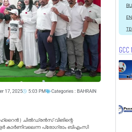
BU
EN
T
GCC 
r 17, 2025
5:03 PM
Categories :
BAHRAIN
റൈന്‍) ചില്‍ഡ്രന്‍സ് വിങിന്റെ
ളര്‍ കാര്‍ണിവലെന്ന പ്രോഗ്രാം ബിഎംസി