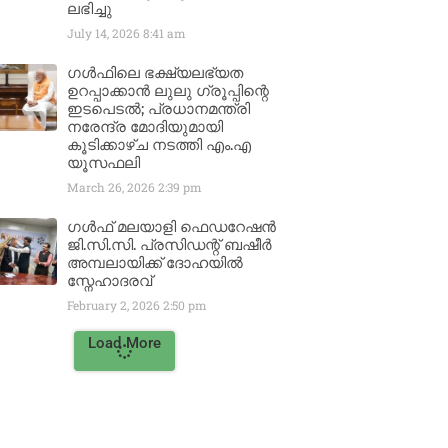
ലഭിച്ചു
July 14, 2026
8:41 am
ഗൾഫിലെ ഭക്ഷ്യലഭ്യത
ഉറപ്പാക്കാൻ ലുലു ഗ്രൂപ്പിന്റെ
ഇടപെടൽ; പ്രധാനമന്ത്രി
നരേന്ദ്ര മോദിയുമായി
കൂടിക്കാഴ്ച നടത്തി എം.എ
യൂസഫലി
March 26, 2026
2:39 pm
ഗൾഫ് മലയാളി ഫെഡറേഷൻ
ജി.സി.സി. പ്രസിഡന്റ് ബഷീർ
അമ്പലായിക്ക് ദോഹയിൽ
സ്നേഹാദരവ്
February 2, 2026
2:50 pm
Load More