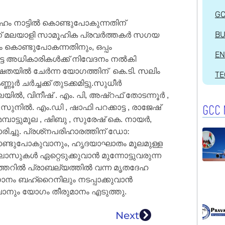
G
 നാട്ടിൽ കൊണ്ടുപോകുന്നതിന്
നതിന് മലയാളി സാമൂഹിക പ്രവർത്തകർ സഗയ
BU
ഹം കൊണ്ടുപോകന്നതിനും, ഒപ്പം
EN
െട്ട അധികാരികൾക്ക് നിവേദനം നൽകി
്ഷതയിൽ ചേർന്ന യോഗത്തിന് കെ.ടി. സലിം
T
ചർച്ചക്ക് തുടക്കമിട്ടു.സുധീർ
ലയിൽ, വിനീഷ് . എം. പി, അഷ്‌റഫ് തോടന്നൂർ ,
ുനിൽ. എം.ഡി , ഷാഫി പറക്കാട്ട , രാജേഷ്
GCC 
മമ്പാട്ടുമൂല , ഷിബു , സുരേഷ് കെ. നായർ,
്ചു. പ്രശ്‌നപരിഹാരത്തിന് ഡോ:
ൊണ്ടുപോകുവാനും, ഹൃദയാഘാതം മൂലമുള്ള
ൾ ഏറ്റെടുക്കുവാൻ മുന്നോട്ടുവരുന്ന
്തറിൽ പ്രാബല്യത്തിൽ വന്ന മൃതദേഹ
ധാനം ബഹ്‌റൈനിലും നടപ്പാക്കുവാൻ
ാനും യോഗം തീരുമാനം എടുത്തു.
Next