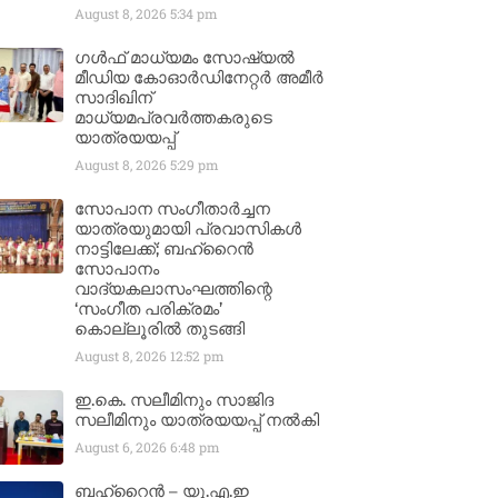
August 8, 2026
5:34 pm
ഗൾഫ് മാധ്യമം സോഷ്യൽ
മീഡിയ കോഓർഡിനേറ്റർ അമീർ
സാദിഖിന്
മാധ്യമപ്രവർത്തകരുടെ
യാത്രയയപ്പ്
August 8, 2026
5:29 pm
സോപാന സംഗീതാർച്ചന
യാത്രയുമായി പ്രവാസികൾ
നാട്ടിലേക്ക്; ബഹ്‌റൈൻ
സോപാനം
വാദ്യകലാസംഘത്തിന്റെ
‘സംഗീത പരിക്രമം’
കൊല്ലൂരിൽ തുടങ്ങി
August 8, 2026
12:52 pm
ഇ.കെ. സലീമിനും സാജിദ
സലീമിനും യാത്രയയപ്പ് നൽകി
August 6, 2026
6:48 pm
ബഹ്‌റൈൻ – യു.എ.ഇ