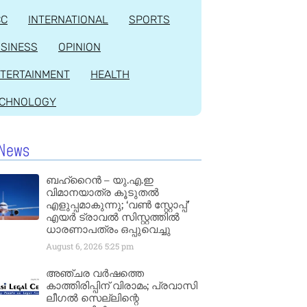
CC
INTERNATIONAL
SPORTS
SINESS
OPINION
TERTAINMENT
HEALTH
ECHNOLOGY
News
ബഹ്‌റൈൻ – യു.എ.ഇ
വിമാനയാത്ര കൂടുതൽ
എളുപ്പമാകുന്നു; ‘വൺ സ്റ്റോപ്പ്’
എയർ ട്രാവൽ സിസ്റ്റത്തിൽ
ധാരണാപത്രം ഒപ്പുവെച്ചു
August 6, 2026
5:25 pm
അഞ്ചര വർഷത്തെ
കാത്തിരിപ്പിന് വിരാമം; പ്രവാസി
ലീഗൽ സെല്ലിന്റെ