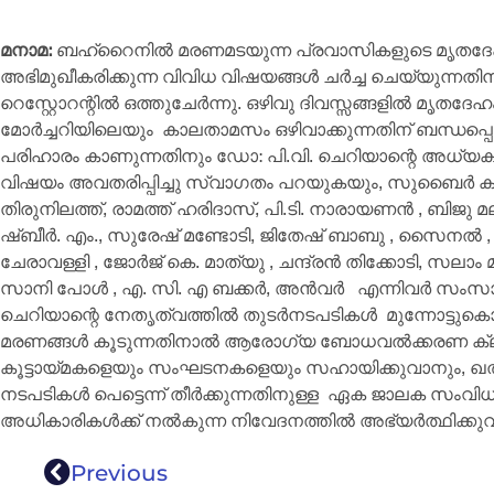
മനാമ:
ബഹ്‌റൈനിൽ മരണമടയുന്ന പ്രവാസികളുടെ മൃതദേഹം
അഭിമുഖീകരിക്കുന്ന വിവിധ വിഷയങ്ങൾ ചർച്ച ചെയ്യുന്
റെസ്റ്റോറന്റിൽ ഒത്തുചേർന്നു. ഒഴിവു ദിവസ്സങ്ങളിൽ മൃതദേ
മോർച്ചറിയിലെയും കാലതാമസം ഒഴിവാക്കുന്നതിന് ബന്ധപ്പ
പരിഹാരം കാണുന്നതിനും ഡോ: പി.വി. ചെറിയാന്റെ അധ്യക
വിഷയം അവതരിപ്പിച്ചു സ്വാഗതം പറയുകയും, സുബൈർ കണ്ണൂർ 
തിരുനിലത്ത്, രാമത്ത് ഹരിദാസ്, പി.ടി. നാരായണൻ , ബിജു മ
ഷ്ബീർ. എം., സുരേഷ് മണ്ടോടി, ജിതേഷ് ബാബു , സൈനൽ , സ
ചേരാവള്ളി , ജോർജ് കെ. മാത്യു , ചന്ദ്രൻ തിക്കോടി, സലാം 
സാനി പോൾ , എ. സി. എ ബക്കർ, അൻവർ എന്നിവർ സംസാരിച
ചെറിയാന്റെ നേതൃത്വത്തിൽ തുടർനടപടികൾ മുന്നോട്ടുക
മരണങ്ങൾ കൂടുന്നതിനാൽ ആരോഗ്യ ബോധവൽക്കരണ ക്ലാസുക
കൂട്ടായ്മകളെയും സംഘടനകളെയും സഹായിക്കുവാനും, ഖത
നടപടികൾ പെട്ടെന്ന് തീർക്കുന്നതിനുള്ള ഏക ജാലക സംവി
അധികാരികൾക്ക് നൽകുന്ന നിവേദനത്തിൽ അഭ്യർത്ഥിക്കുവ
Previous