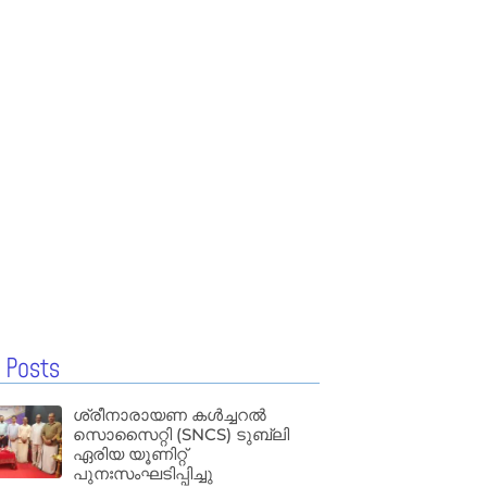
 Posts
ശ്രീനാരായണ കൾച്ചറൽ
സൊസൈറ്റി (SNCS) ടുബ്ലി
ഏരിയ യൂണിറ്റ്
പുനഃസംഘടിപ്പിച്ചു