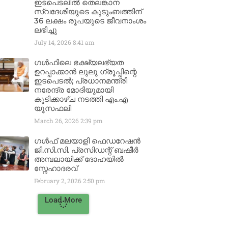
ഇടപെടലിൽ തെലങ്കാന
സ്വദേശിയുടെ കുടുംബത്തിന്
36 ലക്ഷം രൂപയുടെ ജീവനാംശം
ലഭിച്ചു
July 14, 2026
8:41 am
ഗൾഫിലെ ഭക്ഷ്യലഭ്യത
ഉറപ്പാക്കാൻ ലുലു ഗ്രൂപ്പിന്റെ
ഇടപെടൽ; പ്രധാനമന്ത്രി
നരേന്ദ്ര മോദിയുമായി
കൂടിക്കാഴ്ച നടത്തി എം.എ
യൂസഫലി
March 26, 2026
2:39 pm
ഗൾഫ് മലയാളി ഫെഡറേഷൻ
ജി.സി.സി. പ്രസിഡന്റ് ബഷീർ
അമ്പലായിക്ക് ദോഹയിൽ
സ്നേഹാദരവ്
February 2, 2026
2:50 pm
Load More