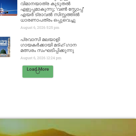
വിമാനയാത്ര കൂടുതൽ
എളുപ്പമാകുന്നു; ‘വൺ സ്റ്റോപ്പ്’
എയർ ട്രാവൽ സിസ്റ്റത്തിൽ
ധാരണാപത്രം ഒപ്പുവെച്ചു
August 6, 2026
5:25 pm
പ്രവാസി മലയാളി
ഗായകർക്കായി മദ്ഹ് ഗാന
മത്സരം സംഘടിപ്പിക്കുന്നു
August 6, 2026
12:24 pm
Load More