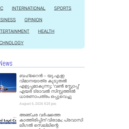
CC
INTERNATIONAL
SPORTS
SINESS
OPINION
TERTAINMENT
HEALTH
ECHNOLOGY
News
ബഹ്‌റൈൻ – യു.എ.ഇ
വിമാനയാത്ര കൂടുതൽ
എളുപ്പമാകുന്നു; ‘വൺ സ്റ്റോപ്പ്’
എയർ ട്രാവൽ സിസ്റ്റത്തിൽ
ധാരണാപത്രം ഒപ്പുവെച്ചു
August 6, 2026
5:25 pm
അഞ്ചര വർഷത്തെ
കാത്തിരിപ്പിന് വിരാമം; പ്രവാസി
ലീഗൽ സെല്ലിന്റെ