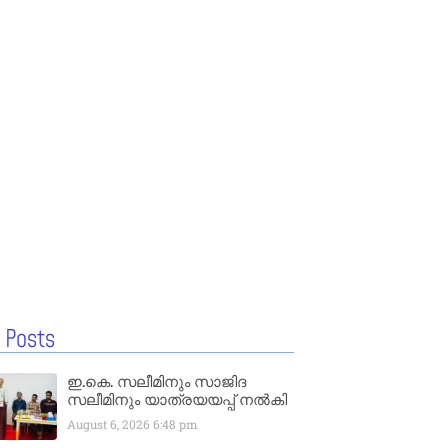
 Posts
ഇ.കെ. സലീമിനും സാജിദ
സലീമിനും യാത്രയയപ്പ് നൽകി
August 6, 2026
6:48 pm