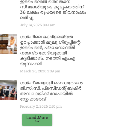
ഇടപെടലിൽ തെലങ്കാന
സ്വദേശിയുടെ കുടുംബത്തിന്
36 ലക്ഷം രൂപയുടെ ജീവനാംശം
ലഭിച്ചു
July 14, 2026
8:41 am
ഗൾഫിലെ ഭക്ഷ്യലഭ്യത
ഉറപ്പാക്കാൻ ലുലു ഗ്രൂപ്പിന്റെ
ഇടപെടൽ; പ്രധാനമന്ത്രി
നരേന്ദ്ര മോദിയുമായി
കൂടിക്കാഴ്ച നടത്തി എം.എ
യൂസഫലി
March 26, 2026
2:39 pm
ഗൾഫ് മലയാളി ഫെഡറേഷൻ
ജി.സി.സി. പ്രസിഡന്റ് ബഷീർ
അമ്പലായിക്ക് ദോഹയിൽ
സ്നേഹാദരവ്
February 2, 2026
2:50 pm
Load More