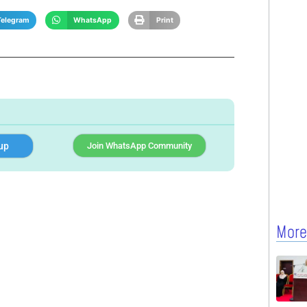
Telegram
WhatsApp
Print
up
Join WhatsApp Community
More