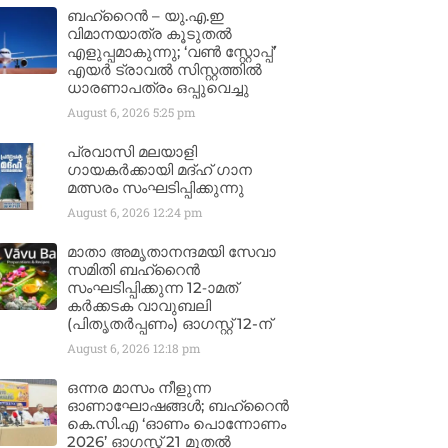
ബഹ്‌റൈൻ – യു.എ.ഇ
വിമാനയാത്ര കൂടുതൽ
എളുപ്പമാകുന്നു; ‘വൺ സ്റ്റോപ്പ്’
എയർ ട്രാവൽ സിസ്റ്റത്തിൽ
ധാരണാപത്രം ഒപ്പുവെച്ചു
August 6, 2026
5:25 pm
പ്രവാസി മലയാളി
ഗായകർക്കായി മദ്ഹ് ഗാന
മത്സരം സംഘടിപ്പിക്കുന്നു
August 6, 2026
12:24 pm
മാതാ അമൃതാനന്ദമയി സേവാ
സമിതി ബഹ്‌റൈൻ
സംഘടിപ്പിക്കുന്ന 12-ാമത്
കർക്കടക വാവുബലി
(പിതൃതർപ്പണം) ഓഗസ്റ്റ് 12-ന്
August 6, 2026
12:18 pm
ഒന്നര മാസം നീളുന്ന
ഓണാഘോഷങ്ങൾ; ബഹ്‌റൈൻ
കെ.സി.എ ‘ഓണം പൊന്നോണം
2026’ ഓഗസ്റ്റ് 21 മുതൽ