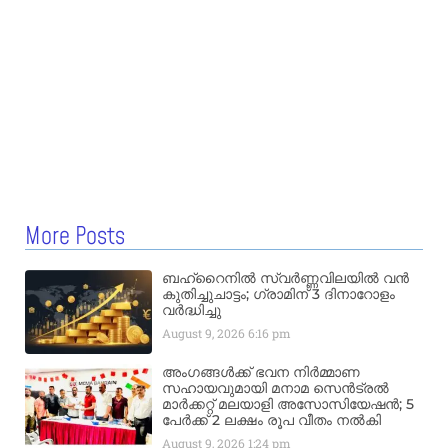
More Posts
ബഹ്‌റൈനിൽ സ്വർണ്ണവിലയിൽ വൻ
കുതിച്ചുചാട്ടം; ഗ്രാമിന് 3 ദിനാറോളം
വർദ്ധിച്ചു
August 9, 2026
6:16 pm
അംഗങ്ങൾക്ക് ഭവന നിർമ്മാണ
സഹായവുമായി മനാമ സെൻട്രൽ
മാർക്കറ്റ് മലയാളി അസോസിയേഷൻ; 5
പേർക്ക് 2 ലക്ഷം രൂപ വീതം നൽകി
August 9, 2026
1:24 pm