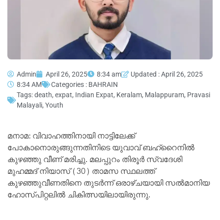
Admin
April 26, 2025
8:34 am
Updated : April 26, 2025
8:34 AM
Categories :
BAHRAIN
Tags:
death
,
expat
,
Indian Expat
,
Keralam
,
Malappuram
,
Pravasi
Malayali
,
Youth
മനാമ: വിവാഹത്തിനായി നാട്ടിലേക്ക്
പോകാനൊരുങ്ങുന്നതിനിടെ യുവാവ് ബഹ്റൈനില്‍
കുഴഞ്ഞു വീണ് മരിച്ചു. മലപ്പുറം തിരൂര്‍ സ്വദേശി
മുഹമ്മദ് നിയാസ് (30) താമസ സ്ഥലത്ത്
കുഴഞ്ഞുവീണതിനെ തുടര്‍ന്ന് ഒരാഴ്ചയായി സല്‍മാനിയ
ഹോസ്പിറ്റലില്‍ ചികിത്സയിലായിരുന്നു.