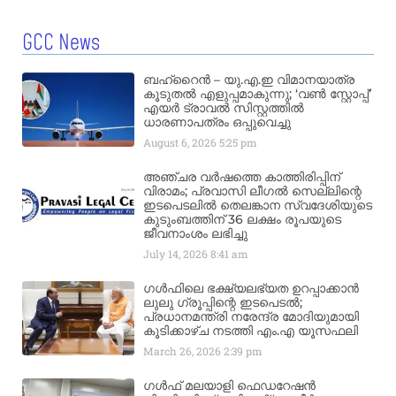
GCC News
ബഹ്‌റൈൻ – യു.എ.ഇ വിമാനയാത്ര
കൂടുതൽ എളുപ്പമാകുന്നു; ‘വൺ സ്റ്റോപ്പ്’
എയർ ട്രാവൽ സിസ്റ്റത്തിൽ
ധാരണാപത്രം ഒപ്പുവെച്ചു
August 6, 2026
5:25 pm
അഞ്ചര വർഷത്തെ കാത്തിരിപ്പിന്
വിരാമം; പ്രവാസി ലീഗൽ സെല്ലിന്റെ
ഇടപെടലിൽ തെലങ്കാന സ്വദേശിയുടെ
കുടുംബത്തിന് 36 ലക്ഷം രൂപയുടെ
ജീവനാംശം ലഭിച്ചു
July 14, 2026
8:41 am
ഗൾഫിലെ ഭക്ഷ്യലഭ്യത ഉറപ്പാക്കാൻ
ലുലു ഗ്രൂപ്പിന്റെ ഇടപെടൽ;
പ്രധാനമന്ത്രി നരേന്ദ്ര മോദിയുമായി
കൂടിക്കാഴ്ച നടത്തി എം.എ യൂസഫലി
March 26, 2026
2:39 pm
ഗൾഫ് മലയാളി ഫെഡറേഷൻ