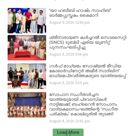
‘യാ ഹബീബി ഹാഷിം സാഹിബ്’
ഓർമ്മപ്പുസ്തകം കൈമാറി
August 9, 2026
12:54 pm
ശ്രീനാരായണ കൾച്ചറൽ സൊസൈറ്റി
(SNCS) ടുബ്ലി ഏരിയ യൂണിറ്റ്
പുനഃസംഘടിപ്പിച്ചു
August 8, 2026
5:34 pm
ഗൾഫ് മാധ്യമം സോഷ്യൽ മീഡിയ
കോഓർഡിനേറ്റർ അമീർ സാദിഖിന്
മാധ്യമപ്രവർത്തകരുടെ യാത്രയയപ്പ്
August 8, 2026
5:29 pm
സോപാന സംഗീതാർച്ചന
യാത്രയുമായി പ്രവാസികൾ
നാട്ടിലേക്ക്; ബഹ്‌റൈൻ സോപാനം
വാദ്യകലാസംഘത്തിന്റെ ‘സംഗീത
പരിക്രമം’ കൊല്ലൂരിൽ തുടങ്ങി
August 8, 2026
12:52 pm
Load More