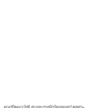
വെന്റിലേറ്ററില്‍ തുടരുന്നതിനിടെയാണ് മരണം