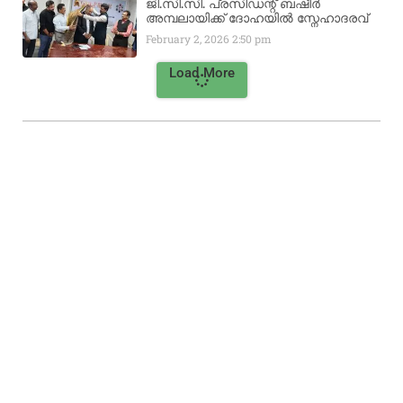
ജി.സി.സി. പ്രസിഡന്റ് ബഷീർ
അമ്പലായിക്ക് ദോഹയിൽ സ്നേഹാദരവ്
February 2, 2026
2:50 pm
Load More