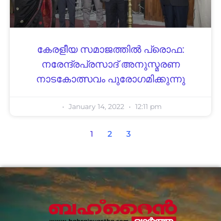
കേരളീയ സമാജത്തിൽ പ്രൊഫ:
നരേന്ദ്രപ്രസാദ്‌ അനുസ്മരണ
നാടകോത്സവം പുരോഗമിക്കുന്നു
January 14, 2022
12:11 pm
1
2
3