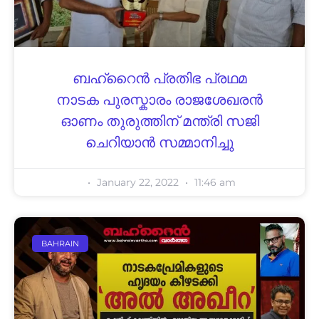
ബഹ്‌റൈൻ പ്രതിഭ പ്രഥമ
നാടക പുരസ്കാരം രാജശേഖരൻ
ഓണം തുരുത്തിന് മന്ത്രി സജി
ചെറിയാൻ സമ്മാനിച്ചു
January 22, 2022
11:46 am
BAHRAIN