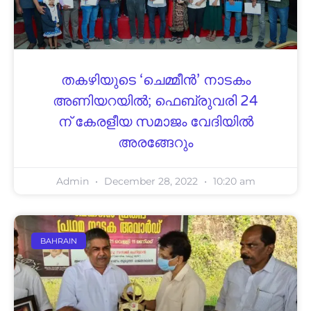
തകഴിയുടെ ‘ചെമ്മീൻ’ നാടകം
അണിയറയിൽ; ഫെബ്രുവരി 24
ന് കേരളീയ സമാജം വേദിയിൽ
അരങ്ങേറും
Admin
December 28, 2022
10:20 am
BAHRAIN