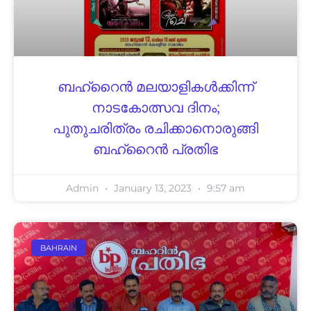
ബഹ്‌റൈൻ മലയാളികൾക്കിന്ന്
നാടകോത്സവ ദിനം;
പുതുചരിത്രം രചിക്കാനൊരുങ്ങി
ബഹ്‌റൈൻ പ്രതിഭ
Admin
January 13, 2023
9:57 am
BAHRAIN