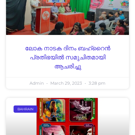
ലോക നാടക ദിനം ബഹ്റൈൻ
പ്രതിഭയിൽ സമുചിതമായി
ആചരിച്ചു
Admin
March 29, 2023
3:28 pm
BAHRAIN