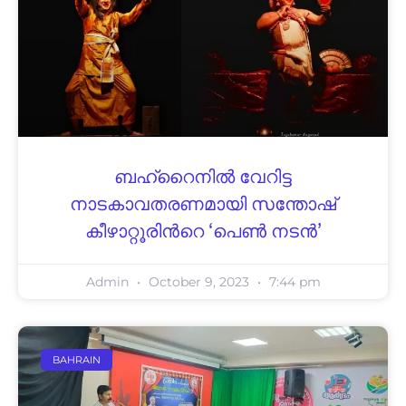
ബഹ്‌റൈനിൽ വേറിട്ട
നാടകാവതരണമായി സന്തോഷ്
കീഴാറ്റൂരിൻറെ ‘പെൺ നടൻ’
Admin
October 9, 2023
7:44 pm
BAHRAIN