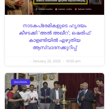
നാടകപ്രേമികളുടെ ഹൃദയം
കീഴടക്കി ‘അൽ അഖീറ’; ഷെരിഫ്
കാളണ്ടിയിൽ എഴുതിയ
ആസ്വാദനക്കുറിപ്പ്
January 22, 2022
10:55 am
BAHRAIN