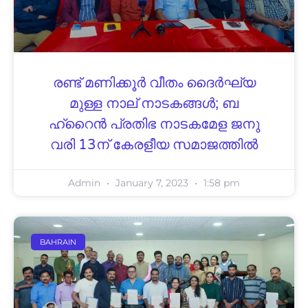
ര​ണ്ട് മ​ണി​ക്കൂ​ർ വീ​തം ദൈ​ർ​ഘ്യ​
മു​ള്ള നാ​ല് നാ​ട​ക​ങ്ങ​ൾ; ബ​
ഹ്റൈ​ൻ പ്ര​തി​ഭ​ നാ​ട​ക​മേ​ള ജ​നു​
വ​രി 13ന് കേരളീയ സമാജത്തിൽ
Admin
January 7, 2023
1:58 pm
BAHRAIN