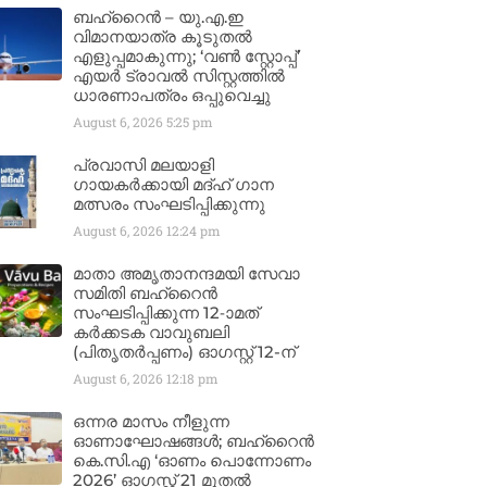
ബഹ്‌റൈൻ – യു.എ.ഇ
വിമാനയാത്ര കൂടുതൽ
എളുപ്പമാകുന്നു; ‘വൺ സ്റ്റോപ്പ്’
എയർ ട്രാവൽ സിസ്റ്റത്തിൽ
ധാരണാപത്രം ഒപ്പുവെച്ചു
August 6, 2026
5:25 pm
പ്രവാസി മലയാളി
ഗായകർക്കായി മദ്ഹ് ഗാന
മത്സരം സംഘടിപ്പിക്കുന്നു
August 6, 2026
12:24 pm
മാതാ അമൃതാനന്ദമയി സേവാ
സമിതി ബഹ്‌റൈൻ
സംഘടിപ്പിക്കുന്ന 12-ാമത്
കർക്കടക വാവുബലി
(പിതൃതർപ്പണം) ഓഗസ്റ്റ് 12-ന്
August 6, 2026
12:18 pm
ഒന്നര മാസം നീളുന്ന
ഓണാഘോഷങ്ങൾ; ബഹ്‌റൈൻ
കെ.സി.എ ‘ഓണം പൊന്നോണം
2026’ ഓഗസ്റ്റ് 21 മുതൽ