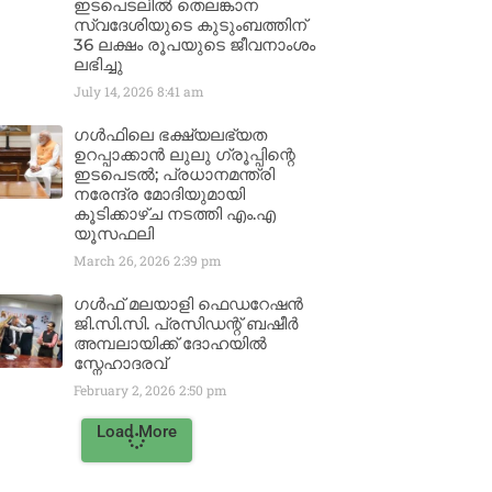
ഇടപെടലിൽ തെലങ്കാന
സ്വദേശിയുടെ കുടുംബത്തിന്
36 ലക്ഷം രൂപയുടെ ജീവനാംശം
ലഭിച്ചു
July 14, 2026
8:41 am
ഗൾഫിലെ ഭക്ഷ്യലഭ്യത
ഉറപ്പാക്കാൻ ലുലു ഗ്രൂപ്പിന്റെ
ഇടപെടൽ; പ്രധാനമന്ത്രി
നരേന്ദ്ര മോദിയുമായി
കൂടിക്കാഴ്ച നടത്തി എം.എ
യൂസഫലി
March 26, 2026
2:39 pm
ഗൾഫ് മലയാളി ഫെഡറേഷൻ
ജി.സി.സി. പ്രസിഡന്റ് ബഷീർ
അമ്പലായിക്ക് ദോഹയിൽ
സ്നേഹാദരവ്
February 2, 2026
2:50 pm
Load More