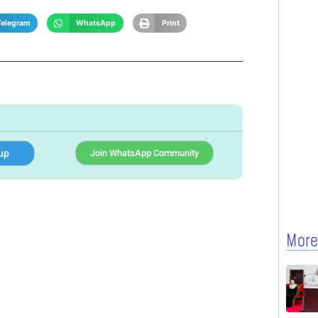
Telegram
WhatsApp
Print
up
Join WhatsApp Community
More