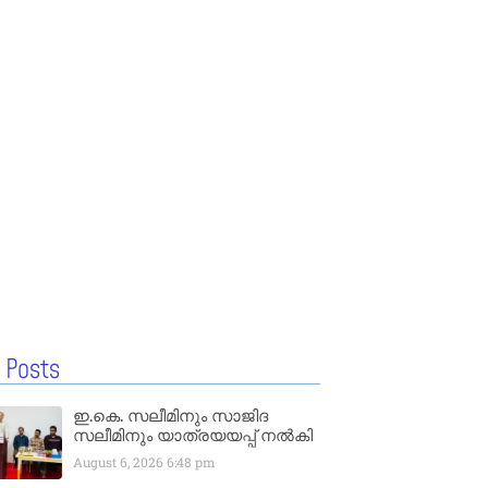
 Posts
ഇ.കെ. സലീമിനും സാജിദ
സലീമിനും യാത്രയയപ്പ് നൽകി
August 6, 2026
6:48 pm