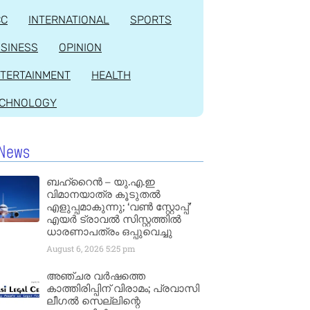
CC
INTERNATIONAL
SPORTS
SINESS
OPINION
TERTAINMENT
HEALTH
ECHNOLOGY
News
ബഹ്‌റൈൻ – യു.എ.ഇ
വിമാനയാത്ര കൂടുതൽ
എളുപ്പമാകുന്നു; ‘വൺ സ്റ്റോപ്പ്’
എയർ ട്രാവൽ സിസ്റ്റത്തിൽ
ധാരണാപത്രം ഒപ്പുവെച്ചു
August 6, 2026
5:25 pm
അഞ്ചര വർഷത്തെ
കാത്തിരിപ്പിന് വിരാമം; പ്രവാസി
ലീഗൽ സെല്ലിന്റെ