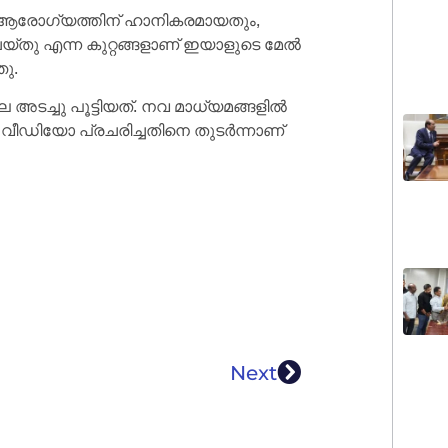
, ആരോഗ്യത്തിന് ഹാനികരമായതും,
െയ്തു എന്ന കുറ്റങ്ങളാണ് ഇയാളുടെ മേൽ
ഞു.
െ അടച്ചു പൂട്ടിയത്. നവ മാധ്യമങ്ങളിൽ
െ വീഡിയോ പ്രചരിച്ചതിനെ തുടർന്നാണ്
Next