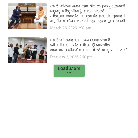
ഗൾഫിലെ ഭക്ഷ്യലഭ്യത ഉറപ്പാക്കാൻ
ലുലു ഗ്രൂപ്പിന്റെ ഇടപെടൽ;
പ്രധാനമന്ത്രി നരേന്ദ്ര മോദിയുമായി
കൂടിക്കാഴ്ച നടത്തി എം.എ യൂസഫലി
March 26, 2026
2:39 pm
ഗൾഫ് മലയാളി ഫെഡറേഷൻ
ജി.സി.സി. പ്രസിഡന്റ് ബഷീർ
അമ്പലായിക്ക് ദോഹയിൽ സ്നേഹാദരവ്
February 2, 2026
2:50 pm
Load More