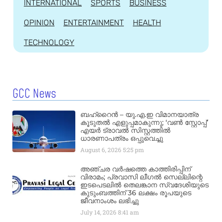
INTERNATIONAL
SPORTS
BUSINESS
OPINION
ENTERTAINMENT
HEALTH
TECHNOLOGY
GCC News
ബഹ്‌റൈൻ – യു.എ.ഇ വിമാനയാത്ര
കൂടുതൽ എളുപ്പമാകുന്നു; ‘വൺ സ്റ്റോപ്പ്’
എയർ ട്രാവൽ സിസ്റ്റത്തിൽ
ധാരണാപത്രം ഒപ്പുവെച്ചു
August 6, 2026
5:25 pm
അഞ്ചര വർഷത്തെ കാത്തിരിപ്പിന്
വിരാമം; പ്രവാസി ലീഗൽ സെല്ലിന്റെ
ഇടപെടലിൽ തെലങ്കാന സ്വദേശിയുടെ
കുടുംബത്തിന് 36 ലക്ഷം രൂപയുടെ
ജീവനാംശം ലഭിച്ചു
July 14, 2026
8:41 am