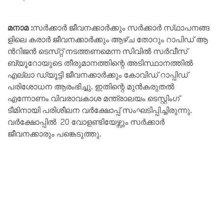
മനാമ :
സ​ർ​ക്കാ​ർ ജീ​വ​ന​ക്കാ​ർ​ക്കും സ​ർ​ക്കാ​ർ സ്​​ഥാ​പ​ന​ങ്ങ​
ളി​ലെ ക​രാ​ർ ജീ​വ​ന​ക്കാ​ർ​ക്കും ആ​ഴ്​​ച തോ​റും റാ​പി​ഡ്​ ആ​
ൻ​റി​ജ​ൻ ടെ​സ്​​റ്റ്​ ന​ട​ത്ത​ണമെന്ന സിവിൽ സർവീസ്
ബ്യൂറോയുടെ തീരുമാനത്തിന്റെ അടിസ്ഥാനത്തിൽ
എല്ലാ ഡ്യൂട്ടി ജീവനക്കാർക്കും കോവിഡ് റാപ്പിഡ്
പരിശോധന ആരംഭിച്ചു. ഇതിന്റെ മുൻകരുതൽ
എന്നോണം വിവരാവകാശ മന്ത്രാലയം ടെസ്റ്റിംഗ്
ടീമിനായി പരിശീലന വർക്ഷോപ്പ് സംഘടിപ്പിച്ചിരുന്നു.
വർക്ഷോപ്പിൽ 20 വോളണ്ടിയേഴ്സും സർക്കാർ
ജീവനക്കാരും പങ്കെടുത്തു.