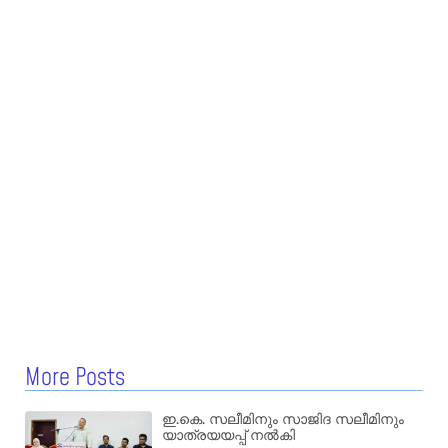
More Posts
ഇ.കെ. സലീമിനും സാജിദ സലീമിനും
യാത്രയയപ്പ് നൽകി