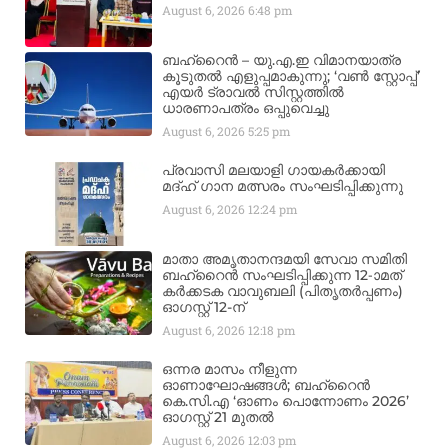
August 6, 2026
6:48 pm
ബഹ്‌റൈൻ – യു.എ.ഇ വിമാനയാത്ര
കൂടുതൽ എളുപ്പമാകുന്നു; ‘വൺ സ്റ്റോപ്പ്’
എയർ ട്രാവൽ സിസ്റ്റത്തിൽ
ധാരണാപത്രം ഒപ്പുവെച്ചു
August 6, 2026
5:25 pm
പ്രവാസി മലയാളി ഗായകർക്കായി
മദ്ഹ് ഗാന മത്സരം സംഘടിപ്പിക്കുന്നു
August 6, 2026
12:24 pm
മാതാ അമൃതാനന്ദമയി സേവാ സമിതി
ബഹ്‌റൈൻ സംഘടിപ്പിക്കുന്ന 12-ാമത്
കർക്കടക വാവുബലി (പിതൃതർപ്പണം)
ഓഗസ്റ്റ് 12-ന്
August 6, 2026
12:18 pm
ഒന്നര മാസം നീളുന്ന
ഓണാഘോഷങ്ങൾ; ബഹ്‌റൈൻ
കെ.സി.എ ‘ഓണം പൊന്നോണം 2026’
ഓഗസ്റ്റ് 21 മുതൽ
August 6, 2026
12:03 pm