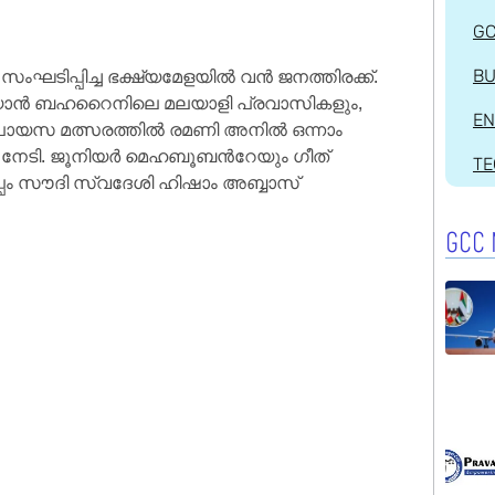
G
സംഘടിപ്പിച്ച ഭക്ഷ്യമേളയിൽ വൻ ജനത്തിരക്ക്.
BU
റിയാൻ ബഹറൈനിലെ മലയാളി പ്രവാസികളും,
EN
ന പായസ മത്സരത്തിൽ രമണി അനിൽ ഒന്നാം
ം നേടി. ജൂനിയർ മെഹബൂബൻറേയും ഗീത്
T
്പം സൗദി സ്വദേശി ഹിഷാം അബ്ബാസ്
GCC 