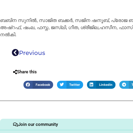
ബബിന സുനിൽ, സാജിത ബക്കർ, സജിന ഷനൂബ്, പ്രോജ ബാബ
അഷ്റഫ്, ഷംല, ഫസ്ന, ജസ്ലി, ഗീത, ശ്രീജില,ഹസീന, ഫാസ
നൽകി.
Previous
Share this
Facebook
Twitter
LinkedIn
Join our community