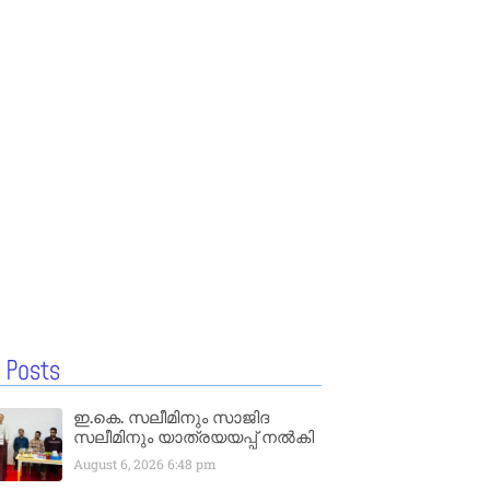
 Posts
ഇ.കെ. സലീമിനും സാജിദ
സലീമിനും യാത്രയയപ്പ് നൽകി
August 6, 2026
6:48 pm