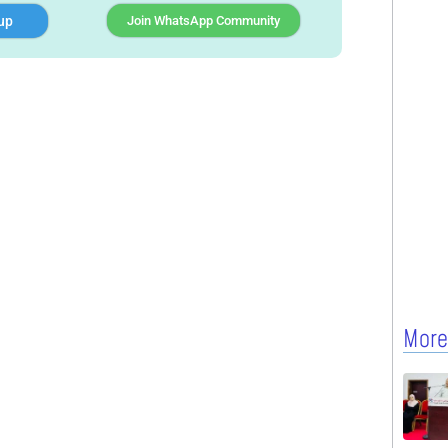
up
Join WhatsApp Community
More