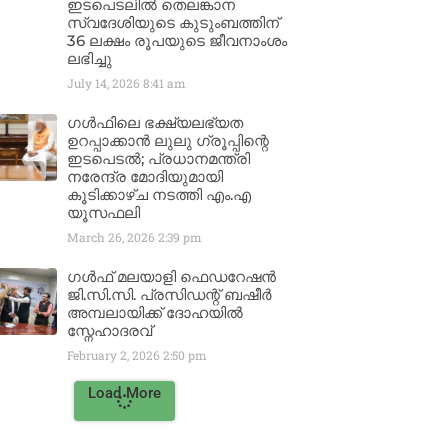
ഇടപെടലിൽ തെലങ്കാന
സ്വദേശിയുടെ കുടുംബത്തിന്
36 ലക്ഷം രൂപയുടെ ജീവനാംശം
ലഭിച്ചു
July 14, 2026
8:41 am
ഗൾഫിലെ ഭക്ഷ്യലഭ്യത
ഉറപ്പാക്കാൻ ലുലു ഗ്രൂപ്പിന്റെ
ഇടപെടൽ; പ്രധാനമന്ത്രി
നരേന്ദ്ര മോദിയുമായി
കൂടിക്കാഴ്ച നടത്തി എം.എ
യൂസഫലി
March 26, 2026
2:39 pm
ഗൾഫ് മലയാളി ഫെഡറേഷൻ
ജി.സി.സി. പ്രസിഡന്റ് ബഷീർ
അമ്പലായിക്ക് ദോഹയിൽ
സ്നേഹാദരവ്
February 2, 2026
2:50 pm
Load More