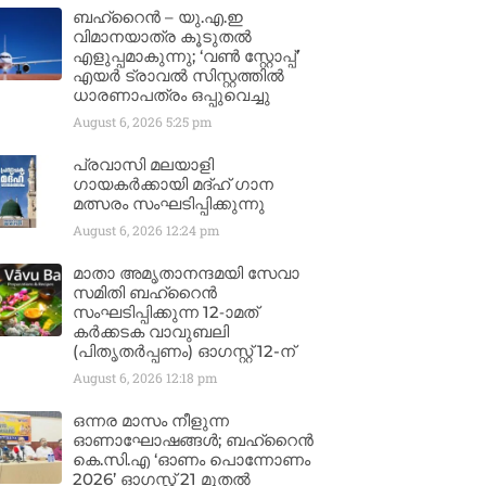
ബഹ്‌റൈൻ – യു.എ.ഇ
വിമാനയാത്ര കൂടുതൽ
എളുപ്പമാകുന്നു; ‘വൺ സ്റ്റോപ്പ്’
എയർ ട്രാവൽ സിസ്റ്റത്തിൽ
ധാരണാപത്രം ഒപ്പുവെച്ചു
August 6, 2026
5:25 pm
പ്രവാസി മലയാളി
ഗായകർക്കായി മദ്ഹ് ഗാന
മത്സരം സംഘടിപ്പിക്കുന്നു
August 6, 2026
12:24 pm
മാതാ അമൃതാനന്ദമയി സേവാ
സമിതി ബഹ്‌റൈൻ
സംഘടിപ്പിക്കുന്ന 12-ാമത്
കർക്കടക വാവുബലി
(പിതൃതർപ്പണം) ഓഗസ്റ്റ് 12-ന്
August 6, 2026
12:18 pm
ഒന്നര മാസം നീളുന്ന
ഓണാഘോഷങ്ങൾ; ബഹ്‌റൈൻ
കെ.സി.എ ‘ഓണം പൊന്നോണം
2026’ ഓഗസ്റ്റ് 21 മുതൽ