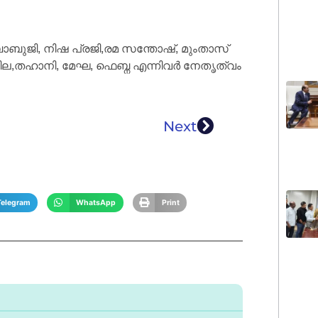
ുജി, നിഷ പ്രജി,രമ സന്തോഷ്, മുംതാസ്
ില,തഹാനി, മേഘ, ഫെബ്ന എന്നിവർ നേതൃത്വം
Next
Telegram
WhatsApp
Print