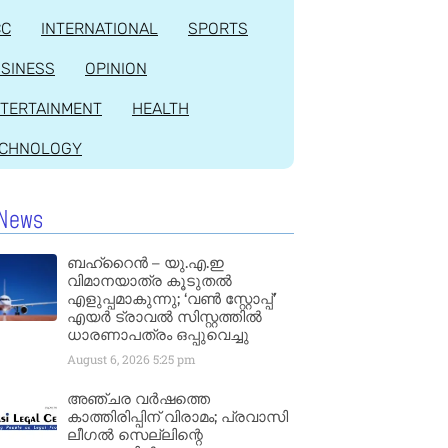
CC
INTERNATIONAL
SPORTS
SINESS
OPINION
TERTAINMENT
HEALTH
ECHNOLOGY
News
ബഹ്‌റൈൻ – യു.എ.ഇ
വിമാനയാത്ര കൂടുതൽ
എളുപ്പമാകുന്നു; ‘വൺ സ്റ്റോപ്പ്’
എയർ ട്രാവൽ സിസ്റ്റത്തിൽ
ധാരണാപത്രം ഒപ്പുവെച്ചു
August 6, 2026
5:25 pm
അഞ്ചര വർഷത്തെ
കാത്തിരിപ്പിന് വിരാമം; പ്രവാസി
ലീഗൽ സെല്ലിന്റെ