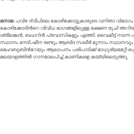
മനാമ:
പവിഴ ദ്വീപിലെ കോഴിക്കോട്ടുകാരുടെ വനിതാ വിഭാഗം 
കോഴിക്കോടിൻറെ വിവിധ ഭാഗങ്ങളിലുള്ള ഭക്ഷണ രുചി അ
ശ്രീലങ്കൻ, ബഹറിൻ പ്രവാസികളും എത്തി. വൈകീട്ട് നടന്
സ്ഥാനം നേടി,ഷീന രണ്ടും ആബിദ സഖീർ മൂന്നാം സ്ഥാനവു
മെഹബൂബിൻറേയും ആലാപനം പരിപാടിക്ക് മാധുര്യമേറ്റി ഒപ
മലയാളത്തിൽ ഗാനമാലപിച്ച് കാണികളെ കയ്യിലെടുത്തു.