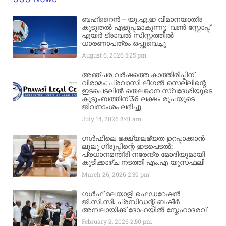
ബഹ്‌റൈൻ – യു.എ.ഇ വിമാനയാത്ര
കൂടുതൽ എളുപ്പമാകുന്നു; ‘വൺ സ്റ്റോപ്പ്’
എയർ ട്രാവൽ സിസ്റ്റത്തിൽ
ധാരണാപത്രം ഒപ്പുവെച്ചു
August 6, 2026
5:25 pm
അഞ്ചര വർഷത്തെ കാത്തിരിപ്പിന്
വിരാമം; പ്രവാസി ലീഗൽ സെല്ലിന്റെ
ഇടപെടലിൽ തെലങ്കാന സ്വദേശിയുടെ
കുടുംബത്തിന് 36 ലക്ഷം രൂപയുടെ
ജീവനാംശം ലഭിച്ചു
July 14, 2026
8:41 am
ഗൾഫിലെ ഭക്ഷ്യലഭ്യത ഉറപ്പാക്കാൻ
ലുലു ഗ്രൂപ്പിന്റെ ഇടപെടൽ;
പ്രധാനമന്ത്രി നരേന്ദ്ര മോദിയുമായി
കൂടിക്കാഴ്ച നടത്തി എം.എ യൂസഫലി
March 26, 2026
2:39 pm
ഗൾഫ് മലയാളി ഫെഡറേഷൻ
ജി.സി.സി. പ്രസിഡന്റ് ബഷീർ
അമ്പലായിക്ക് ദോഹയിൽ സ്നേഹാദരവ്
February 2, 2026
2:50 pm