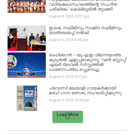
വാദ്യകലാസംഘത്തിന്റെ ‘സംഗീത
പരിക്രമം’ കൊല്ലൂരിൽ തുടങ്ങി
August 8, 2026
12:52 pm
ഇ.കെ. സലീമിനും സാജിദ സലീമിനും
യാത്രയയപ്പ് നൽകി
August 6, 2026
6:48 pm
ബഹ്‌റൈൻ – യു.എ.ഇ വിമാനയാത്ര
കൂടുതൽ എളുപ്പമാകുന്നു; ‘വൺ സ്റ്റോപ്പ്’
എയർ ട്രാവൽ സിസ്റ്റത്തിൽ
ധാരണാപത്രം ഒപ്പുവെച്ചു
August 6, 2026
5:25 pm
പ്രവാസി മലയാളി ഗായകർക്കായി
മദ്ഹ് ഗാന മത്സരം സംഘടിപ്പിക്കുന്നു
August 6, 2026
12:24 pm
Load More