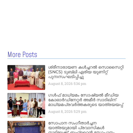
More Posts
ശ്രീനാരായണ കൾച്ചറൽ സൊസൈറ്റി
(SNCS) ടുബ്ലി ഏരിയ യൂണിറ്റ്
പുനഃസംഘടിപ്പിച്ചു
August 8, 2026
5:34 pm
ഗൾഫ് മാധ്യമം സോഷ്യൽ മീഡിയ
കോഓർഡിനേറ്റർ അമീർ സാദിഖിന്
മാധ്യമപ്രവർത്തകരുടെ യാത്രയയപ്പ്
August 8, 2026
5:29 pm
സോപാന സംഗീതാർച്ചന
യാത്രയുമായി പ്രവാസികൾ
നാട്ടിലേക്ക്; ബഹ്‌റൈൻ സോപാനം