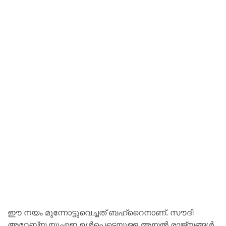
ഈ നയം മുന്നോട്ടുവെച്ചത് ബഹ്റൈനാണ്. സൗദി
അറേബ്യ യുഎഇ ഉള്‍പ്പെടെയുള്ള അയല്‍ രാജ്യങ്ങള്‍