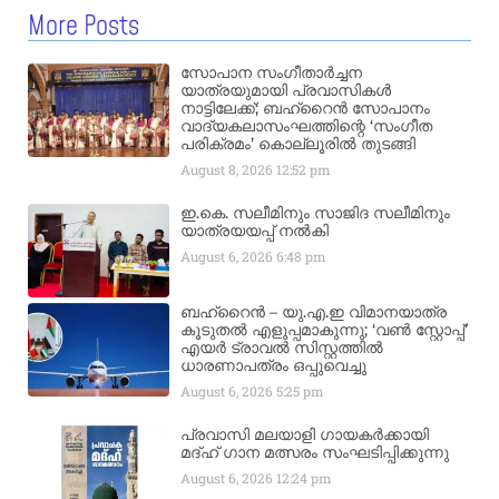
More Posts
സോപാന സംഗീതാർച്ചന
യാത്രയുമായി പ്രവാസികൾ
നാട്ടിലേക്ക്; ബഹ്‌റൈൻ സോപാനം
വാദ്യകലാസംഘത്തിന്റെ ‘സംഗീത
പരിക്രമം’ കൊല്ലൂരിൽ തുടങ്ങി
August 8, 2026
12:52 pm
ഇ.കെ. സലീമിനും സാജിദ സലീമിനും
യാത്രയയപ്പ് നൽകി
August 6, 2026
6:48 pm
ബഹ്‌റൈൻ – യു.എ.ഇ വിമാനയാത്ര
കൂടുതൽ എളുപ്പമാകുന്നു; ‘വൺ സ്റ്റോപ്പ്’
എയർ ട്രാവൽ സിസ്റ്റത്തിൽ
ധാരണാപത്രം ഒപ്പുവെച്ചു
August 6, 2026
5:25 pm
പ്രവാസി മലയാളി ഗായകർക്കായി
മദ്ഹ് ഗാന മത്സരം സംഘടിപ്പിക്കുന്നു
August 6, 2026
12:24 pm