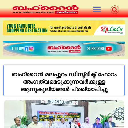
ബഹ്‌റൈന്‍ മലപ്പുറം ഡിസ്ട്രിക്ട് ഫോറം
അംഗത്വമെടുക്കുന്നവര്‍ക്കുള്ള
ആനുകൂല്യങ്ങള്‍ പ്രഖ്യാപിച്ചു