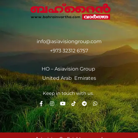
info@asiavisiongroup.com
+973 32312 6757
HO – Asiavision Group
United Arab Emirates
Keep in touch with us.