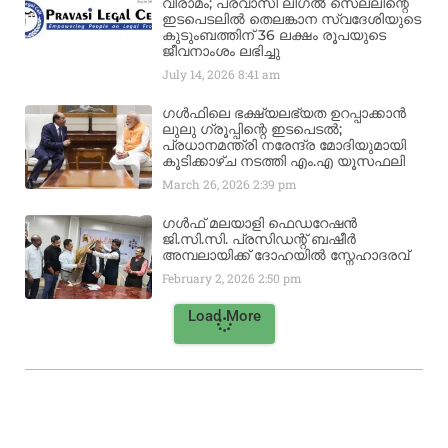
വിരാമം; പ്രവാസി ലീഗൽ സെല്ലിന്റെ
ഇടപെടലിൽ തെലങ്കാന സ്വദേശിയുടെ
കുടുംബത്തിന് 36 ലക്ഷം രൂപയുടെ
ജീവനാംശം ലഭിച്ചു
July 14, 2026
8:41 am
ഗൾഫിലെ ഭക്ഷ്യലഭ്യത ഉറപ്പാക്കാൻ
ലുലു ഗ്രൂപ്പിന്റെ ഇടപെടൽ;
പ്രധാനമന്ത്രി നരേന്ദ്ര മോദിയുമായി
കൂടിക്കാഴ്ച നടത്തി എം.എ യൂസഫലി
March 26, 2026
2:39 pm
ഗൾഫ് മലയാളി ഫെഡറേഷൻ
ജി.സി.സി. പ്രസിഡന്റ് ബഷീർ
അമ്പലായിക്ക് ദോഹയിൽ സ്നേഹാദരവ്
February 2, 2026
2:50 pm
Load More