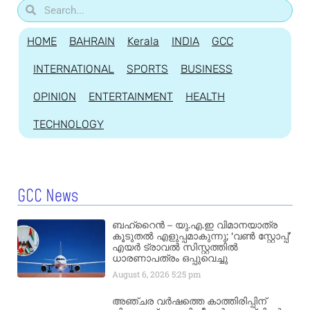
HOME
BAHRAIN
Kerala
INDIA
GCC
INTERNATIONAL
SPORTS
BUSINESS
OPINION
ENTERTAINMENT
HEALTH
TECHNOLOGY
GCC News
ബഹ്‌റൈൻ – യു.എ.ഇ വിമാനയാത്ര
കൂടുതൽ എളുപ്പമാകുന്നു; ‘വൺ സ്റ്റോപ്പ്’
എയർ ട്രാവൽ സിസ്റ്റത്തിൽ
ധാരണാപത്രം ഒപ്പുവെച്ചു
August 6, 2026
5:25 pm
അഞ്ചര വർഷത്തെ കാത്തിരിപ്പിന്