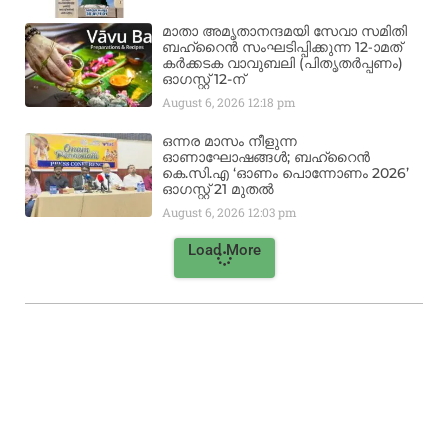
മാതാ അമൃതാനന്ദമയി സേവാ സമിതി
ബഹ്‌റൈൻ സംഘടിപ്പിക്കുന്ന 12-ാമത്
കർക്കടക വാവുബലി (പിതൃതർപ്പണം)
ഓഗസ്റ്റ് 12-ന്
August 6, 2026
12:18 pm
ഒന്നര മാസം നീളുന്ന
ഓണാഘോഷങ്ങൾ; ബഹ്‌റൈൻ
കെ.സി.എ ‘ഓണം പൊന്നോണം 2026’
ഓഗസ്റ്റ് 21 മുതൽ
August 6, 2026
12:03 pm
Load More