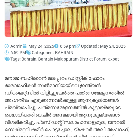
Admin
May 24, 2025
6:59 pm
Updated : May 24, 2025
6:59 PM
Categories :
BAHRAIN
Tags:
Bahrain
,
Bahrain Malappuram District Forum
,
expat
മനാമ: ബഹ്‌റൈന്‍ മലപ്പുറം ഡിസ്റ്റിക് ഫോറം
ഭാരവാഹികള്‍ സല്‍മാനിയയിലെ ഇന്ത്യന്‍
ഡിലൈറ്റ്‌സില്‍ വിളിച്ചുചേര്‍ത്ത പത്രസമ്മേളനത്തില്‍
അംഗത്വം എടുക്കുന്നവര്‍ക്കുള്ള ആനുകൂല്യങ്ങള്‍
പ്രഖ്യാപിച്ചു. പത്രസമ്മേളനത്തില്‍ കൂട്ടായ്മയുടെ
രക്ഷാധികാരി ബഷീര്‍ അമ്പലായി ആനുകൂല്യങ്ങള്‍
വിശദീകരിച്ചു. പ്രസിഡന്റ് സലാം മമ്പാട്ടുമൂല, ജനറല്‍
സെക്രട്ടറി ഷമീര്‍ പൊട്ടച്ചോല, ട്രഷറര്‍ അലി അഷറഫ്,
ഓര്‍ഗനൈസിങ് സെക്രട്ടറി മന്‍ഷീര്‍ കൊണ്ടോട്ടി,