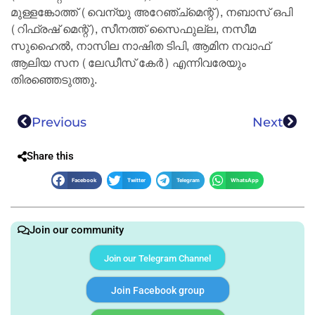
മുള്ളങ്കോത്ത് (വെന്യു അറേഞ്ച്മെന്റ്), നബാസ് ഒപി
(റിഫ്രഷ് മെന്റ്), സീനത്ത് സൈഫുല്ല, നസീമ
സുഹൈല്‍, നാസില നാഷിത ടിപി, ആമിന നവാഫ്
ആലിയ സന (ലേഡീസ് കേര്‍) എന്നിവരേയും
തിരഞ്ഞെടുത്തു.
Previous
Next
Share this
Facebook
Twitter
Telegram
WhatsApp
Join our community
Join our Telegram Channel
Join Facebook group