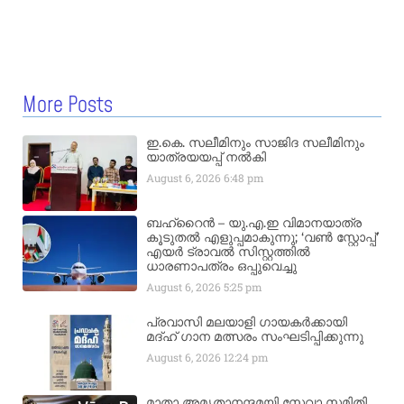
More Posts
ഇ.കെ. സലീമിനും സാജിദ സലീമിനും
യാത്രയയപ്പ് നൽകി
August 6, 2026
6:48 pm
ബഹ്‌റൈൻ – യു.എ.ഇ വിമാനയാത്ര
കൂടുതൽ എളുപ്പമാകുന്നു; ‘വൺ സ്റ്റോപ്പ്’
എയർ ട്രാവൽ സിസ്റ്റത്തിൽ
ധാരണാപത്രം ഒപ്പുവെച്ചു
August 6, 2026
5:25 pm
പ്രവാസി മലയാളി ഗായകർക്കായി
മദ്ഹ് ഗാന മത്സരം സംഘടിപ്പിക്കുന്നു
August 6, 2026
12:24 pm
മാതാ അമൃതാനന്ദമയി സേവാ സമിതി