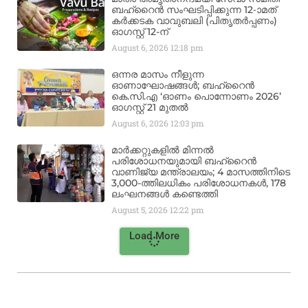
ബഹ്‌റൈൻ സംഘടിപ്പിക്കുന്ന 12-ാമത്
കർക്കടക വാവുബലി (പിതൃതർപ്പണം)
ഓഗസ്റ്റ് 12-ന്
August 6, 2026
12:18 pm
ഒന്നര മാസം നീളുന്ന
ഓണാഘോഷങ്ങൾ; ബഹ്‌റൈൻ
കെ.സി.എ ‘ഓണം പൊന്നോണം 2026’
ഓഗസ്റ്റ് 21 മുതൽ
August 6, 2026
12:03 pm
മാർക്കറ്റുകളിൽ മിന്നൽ
പരിശോധനയുമായി ബഹ്‌റൈൻ
വാണിജ്യ മന്ത്രാലയം; 4 മാസത്തിനിടെ
3,000-ത്തിലധികം പരിശോധനകൾ, 178
ലംഘനങ്ങൾ കണ്ടെത്തി
August 5, 2026
12:22 pm
Load More