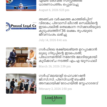
എയർ ട്രാവൽ സിസ്റ്റത്തിൽ
ധാരണാപത്രം ഒപ്പുവെച്ചു
August 6, 2026
5:25 pm
അഞ്ചര വർഷത്തെ കാത്തിരിപ്പിന്
വിരാമം; പ്രവാസി ലീഗൽ സെല്ലിന്റെ
ഇടപെടലിൽ തെലങ്കാന സ്വദേശിയുടെ
കുടുംബത്തിന് 36 ലക്ഷം രൂപയുടെ
ജീവനാംശം ലഭിച്ചു
July 14, 2026
8:41 am
ഗൾഫിലെ ഭക്ഷ്യലഭ്യത ഉറപ്പാക്കാൻ
ലുലു ഗ്രൂപ്പിന്റെ ഇടപെടൽ;
പ്രധാനമന്ത്രി നരേന്ദ്ര മോദിയുമായി
കൂടിക്കാഴ്ച നടത്തി എം.എ യൂസഫലി
March 26, 2026
2:39 pm
ഗൾഫ് മലയാളി ഫെഡറേഷൻ
ജി.സി.സി. പ്രസിഡന്റ് ബഷീർ
അമ്പലായിക്ക് ദോഹയിൽ സ്നേഹാദരവ്
February 2, 2026
2:50 pm
Load More