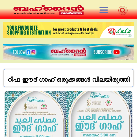
റിഫ ഈദ് ഗാഹ് ഒരുക്കങ്ങള്‍ വിലയിരുത്തി