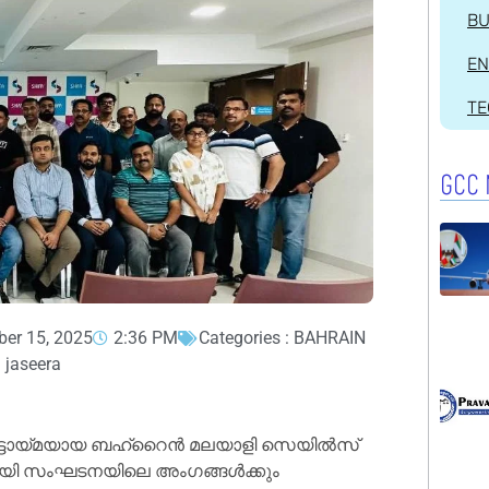
BU
EN
T
GCC 
ber 15, 2025
2:36 PM
Categories :
BAHRAIN
l jaseera
്ടായ്മയായ ബഹ്‌റൈന്‍ മലയാളി സെയില്‍സ്
ായി സംഘടനയിലെ അംഗങ്ങള്‍ക്കും