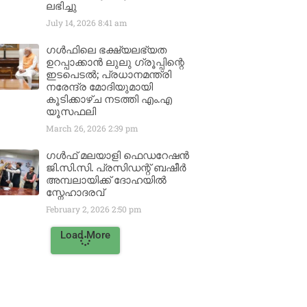
ലഭിച്ചു
July 14, 2026
8:41 am
ഗൾഫിലെ ഭക്ഷ്യലഭ്യത
ഉറപ്പാക്കാൻ ലുലു ഗ്രൂപ്പിന്റെ
ഇടപെടൽ; പ്രധാനമന്ത്രി
നരേന്ദ്ര മോദിയുമായി
കൂടിക്കാഴ്ച നടത്തി എം.എ
യൂസഫലി
March 26, 2026
2:39 pm
ഗൾഫ് മലയാളി ഫെഡറേഷൻ
ജി.സി.സി. പ്രസിഡന്റ് ബഷീർ
അമ്പലായിക്ക് ദോഹയിൽ
സ്നേഹാദരവ്
February 2, 2026
2:50 pm
Load More