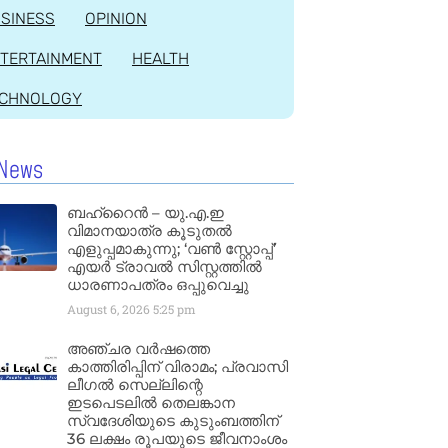
SINESS
OPINION
TERTAINMENT
HEALTH
ECHNOLOGY
News
ബഹ്‌റൈൻ – യു.എ.ഇ
വിമാനയാത്ര കൂടുതൽ
എളുപ്പമാകുന്നു; ‘വൺ സ്റ്റോപ്പ്’
എയർ ട്രാവൽ സിസ്റ്റത്തിൽ
ധാരണാപത്രം ഒപ്പുവെച്ചു
August 6, 2026
5:25 pm
അഞ്ചര വർഷത്തെ
കാത്തിരിപ്പിന് വിരാമം; പ്രവാസി
ലീഗൽ സെല്ലിന്റെ
ഇടപെടലിൽ തെലങ്കാന
സ്വദേശിയുടെ കുടുംബത്തിന്
36 ലക്ഷം രൂപയുടെ ജീവനാംശം