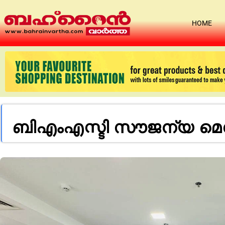
HOME
ബിഎംഎസ്ടി സൗജന്യ മെഡിക്