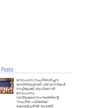
 Posts
സോപാന സംഗീതാർച്ചന
യാത്രയുമായി പ്രവാസികൾ
നാട്ടിലേക്ക്; ബഹ്‌റൈൻ
സോപാനം
വാദ്യകലാസംഘത്തിന്റെ
‘സംഗീത പരിക്രമം’
കൊല്ലൂരിൽ തുടങ്ങി