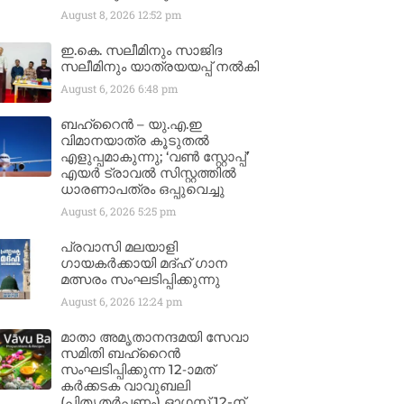
August 8, 2026
12:52 pm
ഇ.കെ. സലീമിനും സാജിദ
സലീമിനും യാത്രയയപ്പ് നൽകി
August 6, 2026
6:48 pm
ബഹ്‌റൈൻ – യു.എ.ഇ
വിമാനയാത്ര കൂടുതൽ
എളുപ്പമാകുന്നു; ‘വൺ സ്റ്റോപ്പ്’
എയർ ട്രാവൽ സിസ്റ്റത്തിൽ
ധാരണാപത്രം ഒപ്പുവെച്ചു
August 6, 2026
5:25 pm
പ്രവാസി മലയാളി
ഗായകർക്കായി മദ്ഹ് ഗാന
മത്സരം സംഘടിപ്പിക്കുന്നു
August 6, 2026
12:24 pm
മാതാ അമൃതാനന്ദമയി സേവാ
സമിതി ബഹ്‌റൈൻ
സംഘടിപ്പിക്കുന്ന 12-ാമത്
കർക്കടക വാവുബലി
(പിതൃതർപ്പണം) ഓഗസ്റ്റ് 12-ന്