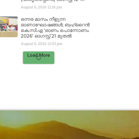
August 6, 2026
12:18 pm
ഒന്നര മാസം നീളുന്ന
ഓണാഘോഷങ്ങൾ; ബഹ്‌റൈൻ
കെ.സി.എ ‘ഓണം പൊന്നോണം
2026’ ഓഗസ്റ്റ് 21 മുതൽ
August 6, 2026
12:03 pm
Load More