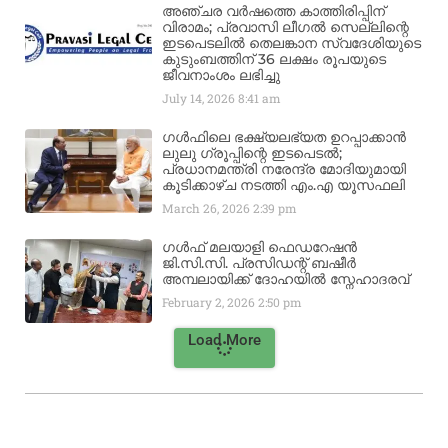
അഞ്ചര വർഷത്തെ കാത്തിരിപ്പിന്
വിരാമം; പ്രവാസി ലീഗൽ സെല്ലിന്റെ
ഇടപെടലിൽ തെലങ്കാന സ്വദേശിയുടെ
കുടുംബത്തിന് 36 ലക്ഷം രൂപയുടെ
ജീവനാംശം ലഭിച്ചു
July 14, 2026
8:41 am
ഗൾഫിലെ ഭക്ഷ്യലഭ്യത ഉറപ്പാക്കാൻ
ലുലു ഗ്രൂപ്പിന്റെ ഇടപെടൽ;
പ്രധാനമന്ത്രി നരേന്ദ്ര മോദിയുമായി
കൂടിക്കാഴ്ച നടത്തി എം.എ യൂസഫലി
March 26, 2026
2:39 pm
ഗൾഫ് മലയാളി ഫെഡറേഷൻ
ജി.സി.സി. പ്രസിഡന്റ് ബഷീർ
അമ്പലായിക്ക് ദോഹയിൽ സ്നേഹാദരവ്
February 2, 2026
2:50 pm
Load More