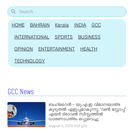
HOME
BAHRAIN
Kerala
INDIA
GCC
INTERNATIONAL
SPORTS
BUSINESS
OPINION
ENTERTAINMENT
HEALTH
TECHNOLOGY
GCC News
ബഹ്‌റൈൻ – യു.എ.ഇ വിമാനയാത്ര
കൂടുതൽ എളുപ്പമാകുന്നു; ‘വൺ സ്റ്റോപ്പ്’
എയർ ട്രാവൽ സിസ്റ്റത്തിൽ
ധാരണാപത്രം ഒപ്പുവെച്ചു
August 6, 2026
5:25 pm