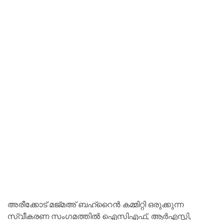
അരീക്കോട് മജ്മഅ് ബഹ്‌റൈന്‍ കമ്മിറ്റി ഒരുക്കുന്ന
സ്വീകരണ സംഗമത്തില്‍ ഐസിഎഫ്, ആര്‍എസ്സി,