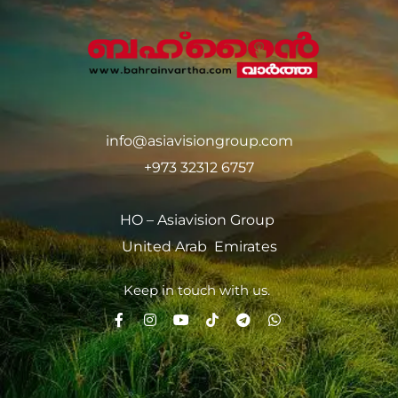
info@asiavisiongroup.com
+973 32312 6757
HO – Asiavision Group
United Arab Emirates
Keep in touch with us.