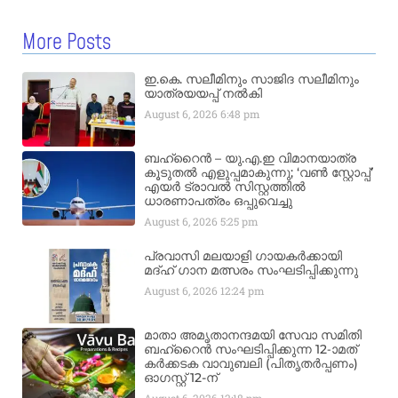
More Posts
ഇ.കെ. സലീമിനും സാജിദ സലീമിനും
യാത്രയയപ്പ് നൽകി
August 6, 2026
6:48 pm
ബഹ്‌റൈൻ – യു.എ.ഇ വിമാനയാത്ര
കൂടുതൽ എളുപ്പമാകുന്നു; ‘വൺ സ്റ്റോപ്പ്’
എയർ ട്രാവൽ സിസ്റ്റത്തിൽ
ധാരണാപത്രം ഒപ്പുവെച്ചു
August 6, 2026
5:25 pm
പ്രവാസി മലയാളി ഗായകർക്കായി
മദ്ഹ് ഗാന മത്സരം സംഘടിപ്പിക്കുന്നു
August 6, 2026
12:24 pm
മാതാ അമൃതാനന്ദമയി സേവാ സമിതി
ബഹ്‌റൈൻ സംഘടിപ്പിക്കുന്ന 12-ാമത്
കർക്കടക വാവുബലി (പിതൃതർപ്പണം)
ഓഗസ്റ്റ് 12-ന്
August 6, 2026
12:18 pm