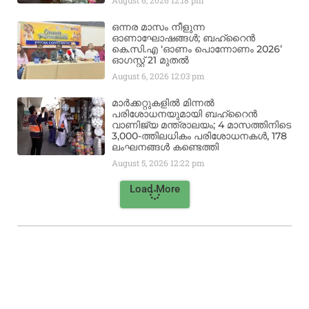
ഒന്നര മാസം നീളുന്ന
ഓണാഘോഷങ്ങൾ; ബഹ്‌റൈൻ
കെ.സി.എ ‘ഓണം പൊന്നോണം 2026’
ഓഗസ്റ്റ് 21 മുതൽ
August 6, 2026
12:03 pm
മാർക്കറ്റുകളിൽ മിന്നൽ
പരിശോധനയുമായി ബഹ്‌റൈൻ
വാണിജ്യ മന്ത്രാലയം; 4 മാസത്തിനിടെ
3,000-ത്തിലധികം പരിശോധനകൾ, 178
ലംഘനങ്ങൾ കണ്ടെത്തി
August 5, 2026
12:22 pm
Load More