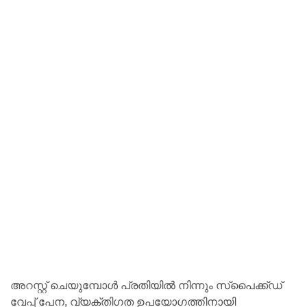
അറസ്റ്റ് ചെയുമ്പോള്‍ പ്രതിയില്‍ നിന്നും സ്‌പൈക്ക്ഡ്
വേപ്പ് പേന, വ്യക്തിഗത ഉപയോഗത്തിനായി