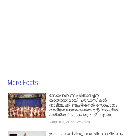
More Posts
സോപാന സംഗീതാർച്ചന
യാത്രയുമായി പ്രവാസികൾ
നാട്ടിലേക്ക്; ബഹ്‌റൈൻ സോപാനം
വാദ്യകലാസംഘത്തിന്റെ ‘സംഗീത
പരിക്രമം’ കൊല്ലൂരിൽ തുടങ്ങി
August 8, 2026
12:52 pm
ഇ.കെ. സലീമിനും സാജിദ സലീമിനും