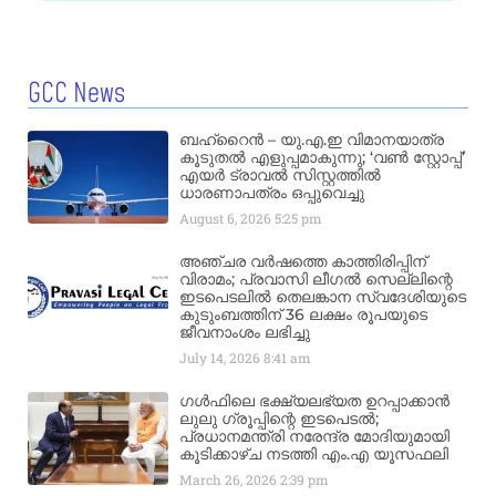
GCC News
ബഹ്‌റൈൻ – യു.എ.ഇ വിമാനയാത്ര
കൂടുതൽ എളുപ്പമാകുന്നു; ‘വൺ സ്റ്റോപ്പ്’
എയർ ട്രാവൽ സിസ്റ്റത്തിൽ
ധാരണാപത്രം ഒപ്പുവെച്ചു
August 6, 2026
5:25 pm
അഞ്ചര വർഷത്തെ കാത്തിരിപ്പിന്
വിരാമം; പ്രവാസി ലീഗൽ സെല്ലിന്റെ
ഇടപെടലിൽ തെലങ്കാന സ്വദേശിയുടെ
കുടുംബത്തിന് 36 ലക്ഷം രൂപയുടെ
ജീവനാംശം ലഭിച്ചു
July 14, 2026
8:41 am
ഗൾഫിലെ ഭക്ഷ്യലഭ്യത ഉറപ്പാക്കാൻ
ലുലു ഗ്രൂപ്പിന്റെ ഇടപെടൽ;
പ്രധാനമന്ത്രി നരേന്ദ്ര മോദിയുമായി
കൂടിക്കാഴ്ച നടത്തി എം.എ യൂസഫലി
March 26, 2026
2:39 pm