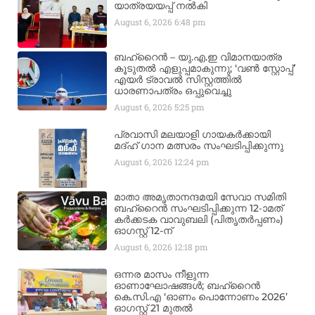
യാത്രയയപ്പ് നൽകി
August 6, 2026
6:48 pm
ബഹ്‌റൈൻ – യു.എ.ഇ വിമാനയാത്ര
കൂടുതൽ എളുപ്പമാകുന്നു; ‘വൺ സ്റ്റോപ്പ്’
എയർ ട്രാവൽ സിസ്റ്റത്തിൽ
ധാരണാപത്രം ഒപ്പുവെച്ചു
August 6, 2026
5:25 pm
പ്രവാസി മലയാളി ഗായകർക്കായി
മദ്ഹ് ഗാന മത്സരം സംഘടിപ്പിക്കുന്നു
August 6, 2026
12:24 pm
മാതാ അമൃതാനന്ദമയി സേവാ സമിതി
ബഹ്‌റൈൻ സംഘടിപ്പിക്കുന്ന 12-ാമത്
കർക്കടക വാവുബലി (പിതൃതർപ്പണം)
ഓഗസ്റ്റ് 12-ന്
August 6, 2026
12:18 pm
ഒന്നര മാസം നീളുന്ന
ഓണാഘോഷങ്ങൾ; ബഹ്‌റൈൻ
കെ.സി.എ ‘ഓണം പൊന്നോണം 2026’
ഓഗസ്റ്റ് 21 മുതൽ