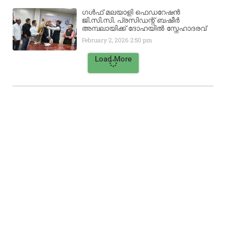
ഗൾഫ് മലയാളി ഫെഡറേഷൻ
ജി.സി.സി. പ്രസിഡന്റ് ബഷീർ
അമ്പലായിക്ക് ദോഹയിൽ സ്നേഹാദരവ്
February 2, 2026
2:50 pm
Load More