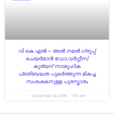
വി കെ എൽ – അൽ നമൽ ഗ്രൂപ്പ്
ചെയർമാൻ ഡോ.വർഗ്ഗീസ്
കുര്യന് സാമൂഹിക
പ്രതിബദ്ധത പുലർത്തുന്ന മികച്ച
സംരംഭകനുള്ള പുരസ്കാരം
December 30, 2018
7:55 pm