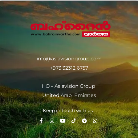
info@asiavisiongroup.com
+973 32312 6757
HO – Asiavision Group
United Arab Emirates
Keep in touch with us.