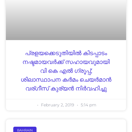
പ്രളയക്കെടുതിയിൽ കിടപ്പാടം
നഷ്ടമായവർക്ക് സഹായവുമായി
വി കെ എൽ ഗ്രൂപ്പ്;
ശിലാസ്ഥാപന കർമം ചെയർമാൻ
വര്ഗീസ് കുര്യൻ നിർവഹിച്ചു
February 2, 2019
5:14 pm
BAHRAIN