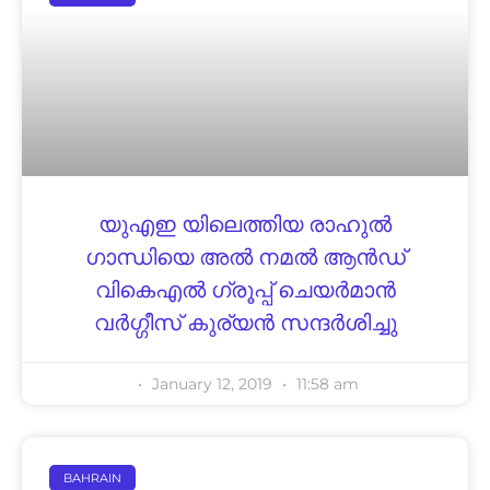
യുഎഇ യിലെത്തിയ രാഹുൽ
ഗാന്ധിയെ അൽ നമൽ ആൻഡ്
വികെഎൽ ഗ്രൂപ്പ് ചെയർമാൻ
വർഗ്ഗീസ് കുര്യൻ സന്ദർശിച്ചു
January 12, 2019
11:58 am
BAHRAIN