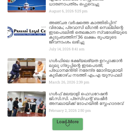
ധാരണാപത്രം ഒപ്പുവെച്ചു
August 6, 2026
5:25 pm
അഞ്ചര വർഷത്തെ കാത്തിരിപ്പിന്
വിരാമം; പ്രവാസി ലീഗൽ സെല്ലിന്റെ
ഇടപെടലിൽ തെലങ്കാന സ്വദേശിയുടെ
കുടുംബത്തിന് 36 ലക്ഷം രൂപയുടെ
ജീവനാംശം ലഭിച്ചു
July 14, 2026
8:41 am
ഗൾഫിലെ ഭക്ഷ്യലഭ്യത ഉറപ്പാക്കാൻ
ലുലു ഗ്രൂപ്പിന്റെ ഇടപെടൽ;
പ്രധാനമന്ത്രി നരേന്ദ്ര മോദിയുമായി
കൂടിക്കാഴ്ച നടത്തി എം.എ യൂസഫലി
March 26, 2026
2:39 pm
ഗൾഫ് മലയാളി ഫെഡറേഷൻ
ജി.സി.സി. പ്രസിഡന്റ് ബഷീർ
അമ്പലായിക്ക് ദോഹയിൽ സ്നേഹാദരവ്
February 2, 2026
2:50 pm
Load More