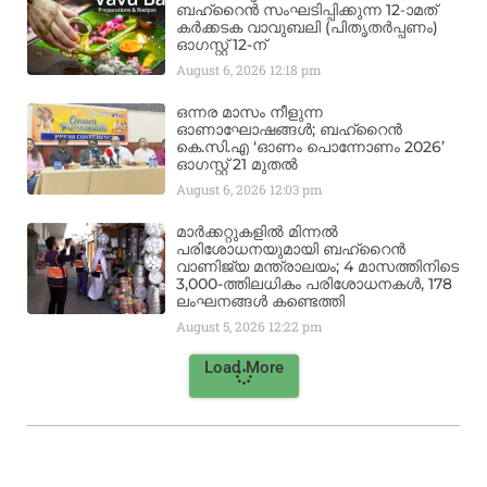
ബഹ്‌റൈൻ സംഘടിപ്പിക്കുന്ന 12-ാമത്
കർക്കടക വാവുബലി (പിതൃതർപ്പണം)
ഓഗസ്റ്റ് 12-ന്
August 6, 2026
12:18 pm
ഒന്നര മാസം നീളുന്ന
ഓണാഘോഷങ്ങൾ; ബഹ്‌റൈൻ
കെ.സി.എ ‘ഓണം പൊന്നോണം 2026’
ഓഗസ്റ്റ് 21 മുതൽ
August 6, 2026
12:03 pm
മാർക്കറ്റുകളിൽ മിന്നൽ
പരിശോധനയുമായി ബഹ്‌റൈൻ
വാണിജ്യ മന്ത്രാലയം; 4 മാസത്തിനിടെ
3,000-ത്തിലധികം പരിശോധനകൾ, 178
ലംഘനങ്ങൾ കണ്ടെത്തി
August 5, 2026
12:22 pm
Load More