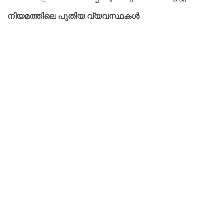
നിയമത്തിലെ പുതിയ വ്യവസ്ഥകള്‍