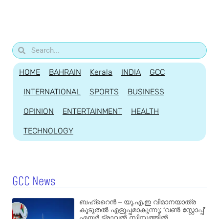
HOME
BAHRAIN
Kerala
INDIA
GCC
INTERNATIONAL
SPORTS
BUSINESS
OPINION
ENTERTAINMENT
HEALTH
TECHNOLOGY
GCC News
ബഹ്‌റൈൻ – യു.എ.ഇ വിമാനയാത്ര
കൂടുതൽ എളുപ്പമാകുന്നു; ‘വൺ സ്റ്റോപ്പ്’
എയർ ട്രാവൽ സിസ്റ്റത്തിൽ