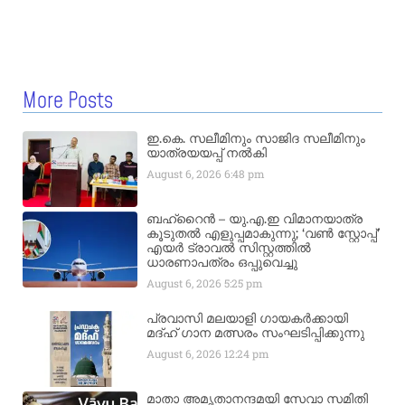
More Posts
ഇ.കെ. സലീമിനും സാജിദ സലീമിനും
യാത്രയയപ്പ് നൽകി
August 6, 2026
6:48 pm
ബഹ്‌റൈൻ – യു.എ.ഇ വിമാനയാത്ര
കൂടുതൽ എളുപ്പമാകുന്നു; ‘വൺ സ്റ്റോപ്പ്’
എയർ ട്രാവൽ സിസ്റ്റത്തിൽ
ധാരണാപത്രം ഒപ്പുവെച്ചു
August 6, 2026
5:25 pm
പ്രവാസി മലയാളി ഗായകർക്കായി
മദ്ഹ് ഗാന മത്സരം സംഘടിപ്പിക്കുന്നു
August 6, 2026
12:24 pm
മാതാ അമൃതാനന്ദമയി സേവാ സമിതി