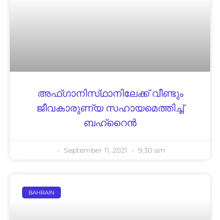
അ​ഫ്​​ഗാ​നി​സ്​​ഥാനിലേക്ക്​ വീ​ണ്ടും
ജീ​വ​കാ​രു​ണ്യ സ​ഹാ​യ​മെത്തിച്ച്
ബഹ്‌റൈൻ
September 11, 2021
9:30 am
BAHRAIN