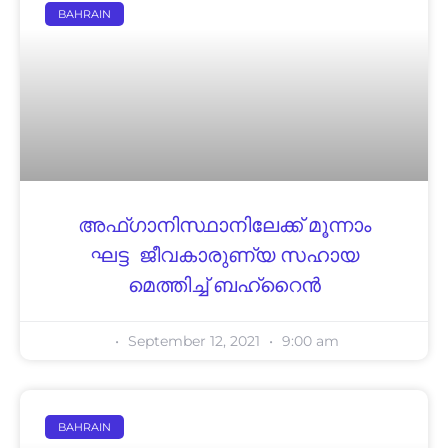
BAHRAIN
അഫ്ഗാനിസ്ഥാനിലേക്ക് മൂന്നാം
ഘട്ട ജീ​വ​കാ​രു​ണ്യ സ​ഹാ​യ​
മെത്തിച്ച് ബഹ്‌റൈൻ
September 12, 2021
9:00 am
BAHRAIN